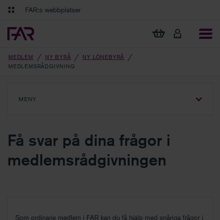
Gå till innehåll
Gå till navigation
FAR:s webbplatser
FAR Online
Ekonomiska regler på ett och samma ställe
Visa min varukorg
Tidningen Balans
Debatt och fördjupning i branschens frågor
MEDLEM
NY BYRÅ
NY LÖNEBYRÅ
MEDLEMSRÅDGIVNING
MENY
VISA
MENY
Få svar på dina frågor i
medlemsrådgivningen
Som ordinarie medlem i FAR kan du få hjälp med snåriga frågor i