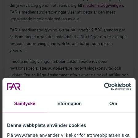
din yrkesvardag genom att vända dig till
medlemsrådgivningen.
FAR:s medlemsundersökningar visar att detta är den mest
uppskattade medlemsförmånen av alla.
FAR:s medlemsrådgivning svarar på ungefär 2 500 ärenden per
år. Som medlem kan du kostnadsfritt ställa frågor om till exempel
revision, redovisning, juridik, Reko och frågor som rör din
yrkesroll.
I medlemsrådgivningen arbetar auktoriserade revisorer
revisionsspecialister, auktoriserade redovisningskonsulter och
jurister. Om en fråga återkommer ofta skriver de också artiklar och
blogginlägg för att på så sätt ge svaret till en bredare krets.
Samtycke
Information
Om
Denna webbplats använder cookies
På www.far.se använder vi kakor för att webbplatsen ska