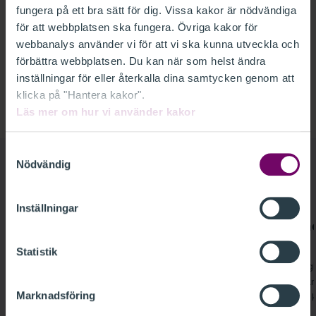
fungera på ett bra sätt för dig. Vissa kakor är nödvändiga
för att webbplatsen ska fungera. Övriga kakor för
Birgitta Åhlander
webbanalys använder vi för att vi ska kunna utveckla och
Auktoriserad Redovisningskonsult FAR
förbättra webbplatsen. Du kan när som helst ändra
08-506 112 25
inställningar för eller återkalla dina samtycken genom att
birgitta.ahlander@far.se
klicka på "Hantera kakor".
Läs mer om hur vi använder kakor
Samtyckesval
Nödvändig
Medlemsrådgivning på flera sätt
Inställningar
FAR-bloggen förklarar
Följ branschens ny
FAR-bloggen förklarar
Följ bransch
med FAR
I FAR-bloggen skriver FAR:s experter om
Statistik
aktuella ämnen, antingen om vanliga
FAR publicerar dagl
frågor i medlemsrådgivningen eller om
branschen, yrkesva
aktuella beslut som påverkar dig som
Marknadsföring
som påverkar dina 
byråledare.