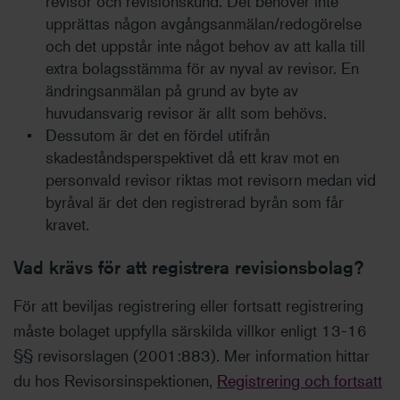
revisor och revisionskund. Det behöver inte
upprättas någon avgångsanmälan/redogörelse
och det uppstår inte något behov av att kalla till
extra bolagsstämma för av nyval av revisor. En
ändringsanmälan på grund av byte av
huvudansvarig revisor är allt som behövs.
Dessutom är det en fördel utifrån
skadeståndsperspektivet då ett krav mot en
personvald revisor riktas mot revisorn medan vid
byråval är det den registrerad byrån som får
kravet.
Vad krävs för att registrera revisionsbolag?
För att beviljas registrering eller fortsatt registrering
måste bolaget uppfylla särskilda villkor enligt 13-16
§§ revisorslagen (2001:883). Mer information hittar
du hos Revisorsinspektionen,
Registrering och fortsatt