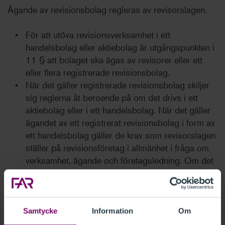
Ägande av revisionsbolag regleras av revisorslagen.
För att utöva revisionsverksamhet i ett
handelsbolag eller aktiebolag är utgångspunkten i
11 § att bolaget ska ägas av revisorer eller ett
eller flera registrerade revisionsbolag.
När det gäller registrerade revisionsbolag skiljer
sig reglerna åt beroende på om det drivs i ett
aktiebolag eller i ett handelsbolag. När det gäller
ägandet av ett registrerat revisionsbolag i form av
ett handelsbolag gäller de krav som revisorslagen
ställer på revisionsföretag i allmänhet i fråga om
verksamhet, ägande och företagsledning. Om det
finns särskilda skäl så kan Revisorsinspektionen
bevilja vissa undantag från de här kraven.
När det gäller ägande av ett registrerat revisionsbolag
Samtycke
Information
Om