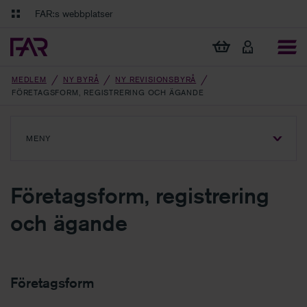
Gå till innehåll
Gå till navigation
FAR:s webbplatser
FAR Online
Ekonomiska regler på ett och samma ställe
Visa min varukorg
Tidningen Balans
Debatt och fördjupning i branschens frågor
MEDLEM
NY BYRÅ
NY REVISIONSBYRÅ
FÖRETAGSFORM, REGISTRERING OCH ÄGANDE
MENY
VISA
MENY
Företagsform, registrering
och ägande
Företagsform