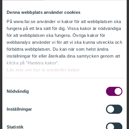
i form av ett aktiebolag finns det en möjlighet att göra
vissa undantag från 11 §. Av 14-15 §§ framgår i
Denna webbplats använder cookies
korthet att ett aktiebolag får registreras som
På www.far.se använder vi kakor för att webbplatsen ska
revisionsbolag om
fungera på ett bra sätt för dig. Vissa kakor är nödvändiga
för att webbplatsen ska fungera. Övriga kakor för
Aktier i bolaget med mer än hälften av röstetalet
webbanalys använder vi för att vi ska kunna utveckla och
ägs av revisorer eller ett eller flera registrerade
förbättra webbplatsen. Du kan när som helst ändra
revisionsbolag.
inställningar för eller återkalla dina samtycken genom att
klicka på "Hantera kakor".
Mer än hälften av styrelseledamöterna och mer än
Läs mer om hur vi använder kakor
hälften av styrelsesuppleanterna samt den
verkställande direktören är revisorer.
Samtyckesval
Nödvändig
I bolagsordningen anges att styrelsen är beslutför
endast om mer än hälften av de närvarande
Inställningar
ledamöterna är revisorer.
Statistik
Notera att frågan om ägande kan vara komplex.
Mer