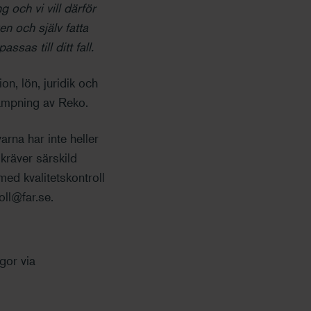
 och vi vill därför
en och själv fatta
ssas till ditt fall.
on, lön, juridik och
llämpning av Reko.
rna har inte heller
kräver särskild
d kvalitetskontroll
oll@far.se.
gor via