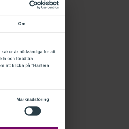
an förbereda sig innan
är och ju mer
e ett bra svar.
Om
a få en återkoppling
 kakor är nödvändiga för att
tort och tidvis är
kla och förbättra
att svarstiden ibland
om att klicka på "Hantera
 din fråga i god tid
Marknadsföring
R