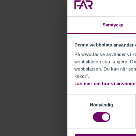
Äre
han
inf
Samtycke
All
ino
Denna webbplats använder 
På www.far.se använder vi kak
Ant
webbplatsen ska fungera. Övr
bem
webbplatsen. Du kan när som 
kan
kakor".
inn
Läs mer om hur vi använde
Samtyckesval
FA
Nödvändig