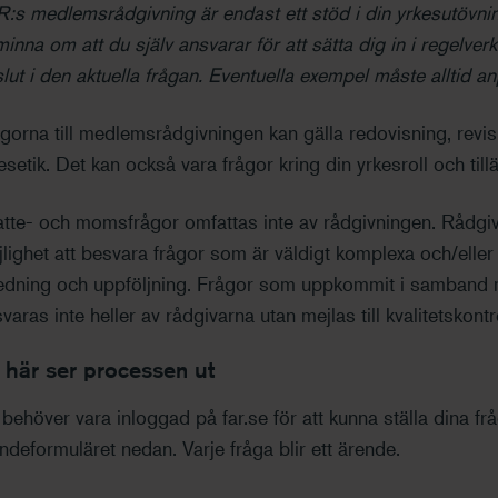
:s medlemsrådgivning är endast ett stöd i din yrkesutövning
inna om att du själv ansvarar för att sätta dig in i regelverk
lut i den aktuella frågan. Eventuella exempel måste alltid anpa
gorna till medlemsrådgivningen kan gälla redovisning, revisi
esetik. Det kan också vara frågor kring din yrkesroll och ti
tte- och momsfrågor omfattas inte av rådgivningen. Rådgiva
lighet att besvara frågor som är väldigt komplexa och/eller 
edning och uppföljning.
Frågor som uppkommit i samband me
varas inte heller av rådgivarna utan mejlas till kvalitetskontr
 här ser processen ut
behöver vara inloggad på far.se för att kunna ställa dina frå
ndeformuläret nedan. Varje fråga blir ett ärende.