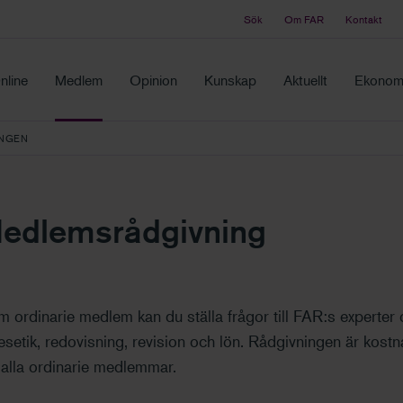
Sök
Om FAR
Kontakt
Tidningen Balans
ch samma ställe
Debatt och fördjupning i branschens frågor
nline
Medlem
Opinion
Kunskap
Aktuellt
Ekonomi
NGEN
edlemsrådgivning
 ordinarie medlem kan du ställa frågor till FAR:s experter 
esetik, redovisning, revision och lön. Rådgivningen är kostna
 alla ordinarie medlemmar.