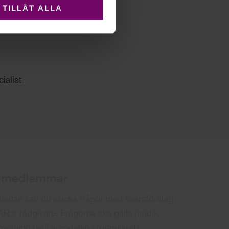
TILLÅT ALLA
ialist
r medlemmar
 nedan kan du skicka frågor med svarsförslag
R:s rådgivare. Frågorna ska gälla juridik,
ovisning (välj ärendetyp i formuläret).