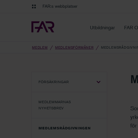
Gå till innehåll
Gå till navigation
FAR:s webbplatser
FAR Online
Ekonomiska regler på ett o
Utbildningar
FAR O
MEDLEM
MEDLEMSFÖRMÅNER
MEDLEMSRÅDGIVNI
M
FÖRSÄKRINGAR
VISA/DÖLJ
UNDERMENY
MEDLEMMARNAS
Som
NYHETSBREV
yrk
för
MEDLEMSRÅDGIVNINGEN