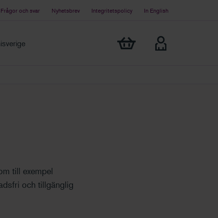
Frågor och svar
Nyhetsbrev
Integritetspolicy
In English
Visa min varukorg
sverige
om till exempel
dsfri och tillgänglig