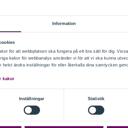
ndet registreras i FAR:s ärendesystem, så att rådgivaren k
 eller hon återkopplar. Ju mer genomtänkt frågeställningen 
ormation som ges i ärendet, desto större är möjligheten att g
Information
a frågor behandlas fortlöpande med målsättningen att du sk
m 48 timmar, oftast genom att du blir uppringd.
cookies
or för att webbplatsen ska fungera på ett bra sätt för dig. Vissa
alet inkommande ärenden och komplexiteten i dem varierar s
iga kakor för webbanalys använder vi för att vi ska kunna utvec
anningen på medlemsrådgivningen begränsad. Det innebär 
helst ändra inställningar för eller återkalla dina samtycken gen
 bli något längre 48 timmar, så tänk på att om möjligt ställa
an du behöver ett svar.
r kakor
R:s rådgivare är
Inställningar
Statistik
Birgitta Åhlander, Auktoriserad Redovisningskonsult FAR
Björn Irle, auktoriserad revisor
Camilla Carlsson, Auktoriserad Redovisningskonsult FA