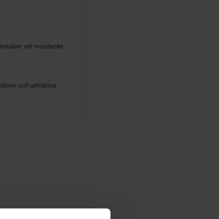
 anmälan vid misstanke
agsbrev och allmänna