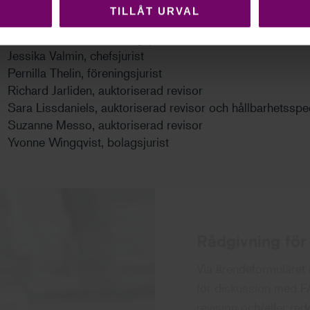
Emelie Hansson Auktoriserad Lönekonsult FAR
TILLÅT URVAL
Frida Nygren, auktoriserad revisor
Gustav Stafbom, föreningsjurist
Jessika Valmin, chefsjurist
Pernilla Thelin, föreningsjurist
Richard Jarliden, auktoriserad revisor
Sara Lissdaniels, auktoriserad revisor och hållbarhetsspec
Suzanne Messo, auktoriserad revisor
Yvonne Wingqvist, bolagsjurist
Rådgivning fö
Via ärendeformuläret
för diskussion med FA
revision och/eller red