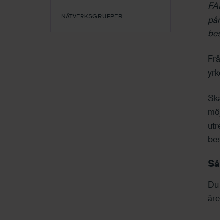
FAR
NÄTVERKSGRUPPER
påm
bes
Frå
yrk
Ska
möj
utr
bes
Så
Du 
äre