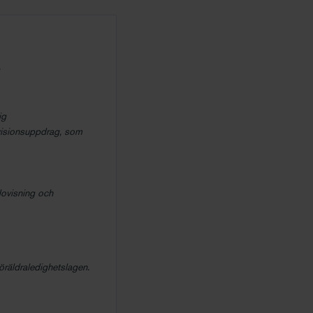
g
ig
evisionsuppdrag, som
dovisning och
öräldraledighetslagen.