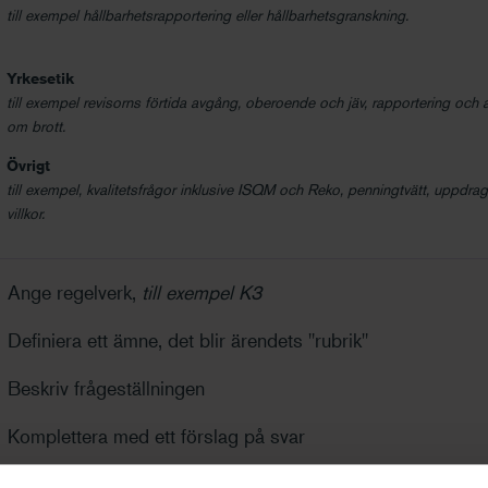
till exempel hållbarhetsrapportering eller hållbarhetsgranskning.
Yrkesetik
till exempel revisorns förtida avgång, oberoende och jäv, rapportering och
om brott.
Övrigt
till exempel, kvalitetsfrågor inklusive ISQM och Reko, penningtvätt, uppdr
villkor.
Ange regelverk,
till exempel K3
Definiera ett ämne, det blir ärendets "rubrik"
Beskriv frågeställningen
Komplettera med ett förslag på svar