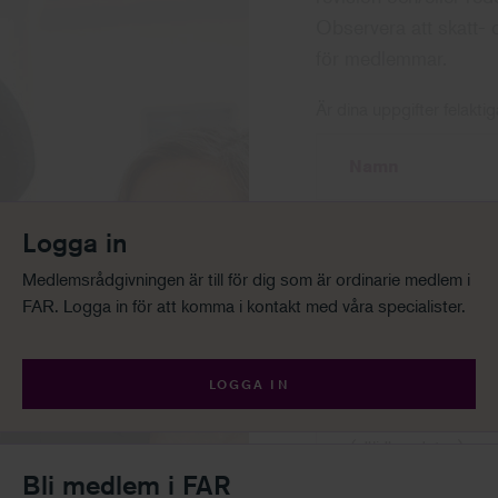
Observera att skatt- 
för medlemmar.
Är dina uppgifter felak
Namn
Logga in
Mobilnummer
Medlemsrådgivningen är till för dig som är ordinarie medlem i
FAR. Logga in för att komma i kontakt med våra specialister.
E-postadress
LOGGA IN
Ärendetyp
Bli medlem i FAR