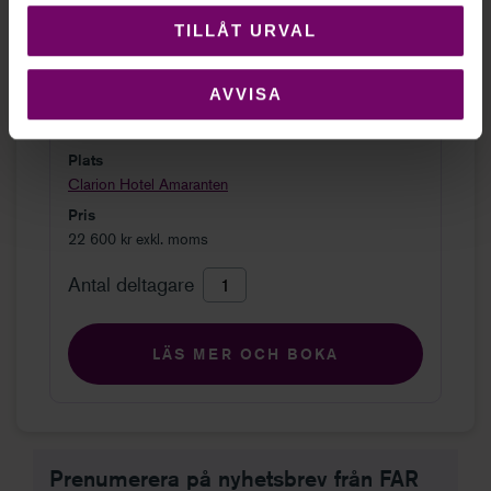
TILLÅT URVAL
Omfattning
21 kurstimmar
AVVISA
Tid
09:00 - 16:15
Plats
Clarion Hotel Amaranten
Pris
22 600 kr exkl. moms
Antal deltagare
LÄS MER OCH BOKA
Prenumerera på nyhetsbrev från FAR