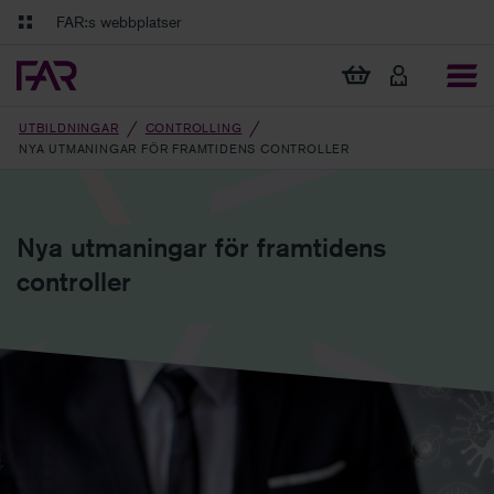
Gå till innehåll
Gå till navigation
FAR:s webbplatser
FAR Online
Ekonomiska regler på ett och samma ställe
Visa min varukorg
Tidningen Balans
Debatt och fördjupning i branschens frågor
UTBILDNINGAR
CONTROLLING
NYA UTMANINGAR FÖR FRAMTIDENS CONTROLLER
Nya utmaningar för framtidens
controller