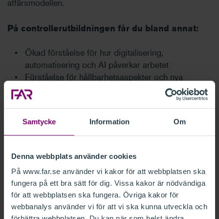
affärsmodellen.
På controllerutbildningen får du bland annat:
Ökad förståelse för hur digitalisering,
automatisering och AI påverkar arbetet
Förståelse för hållbarhetsaspekter och nya
rapporteringskrav som påverkar rollen som
controller
Fördjupad förståelse för hur olika delar av den
Samtycke
Information
Om
finansiella logiken kopplar till olika strategiska val
och prioriteringar inom organisationen
Verktyg för att förstå kollegor som inte arbetar
Denna webbplats använder cookies
med ekonomi
På www.far.se använder vi kakor för att webbplatsen ska
Kunskap om marknadsdriven styrning
fungera på ett bra sätt för dig. Vissa kakor är nödvändiga
för att webbplatsen ska fungera. Övriga kakor för
Vill du utvecklas som controller och få verktyg för att
webbanalys använder vi för att vi ska kunna utveckla och
möta framtidens utmaningar? Anmäl dig till
förbättra webbplatsen. Du kan när som helst ändra