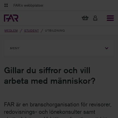
Gå till innehåll
Gå till navigation
FAR:s webbplatser
FAR Online
Ekonomiska regler på ett och samma ställe
Visa min varukorg
Tidningen Balans
Debatt och fördjupning i branschens frågor
MEDLEM
STUDENT
UTBILDNING
MENY
VISA
MENY
Gillar du siffror och vill
arbeta med människor?
FAR är en branschorganisation för revisorer,
redovisnings- och lönekonsulter samt