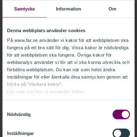
Många karriärvägar inom redovisning
Samtycke
Information
Om
och lön
Vägarna till jobb inom redovisning och lön är många,
Denna webbplats använder cookies
men att läsa ekonomi på gymnasiet är en bra början.
På www.far.se använder vi kakor för att webbplatsen ska
Studier på yrkeshögskola, högskola eller universitet är
fungera på ett bra sätt för dig. Vissa kakor är nödvändiga
för att webbplatsen ska fungera. Övriga kakor för
ett sätt att skaffa sig bra förutsättningar för en trygg
webbanalys använder vi för att vi ska kunna utveckla och
anställning. Jobb finns det gott om och ingångslönen
förbättra webbplatsen. Du kan när som helst ändra
är bra. Oavsett om du vill börja jobba efter gymnasiet
inställningar för eller återkalla dina samtycken genom att
eller studera några år till är detta en framtidsbransch
klicka på "Hantera kakor".
som erbjuder många karriärvägar.
Läs mer om hur vi använder kakor
Redovisning är siffror, så klart. Men jobbar du som
Samtyckesval
redovisningskonsult hjälper du inte bara dina kunder
Nödvändig
(till exempel olika företag) med årsredovisningar – du
jobbar också med digitala verktyg, IT-säkerhet och
Inställningar