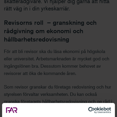
skatterådgivare. Vi hjälper dig gärna att hitta
rätt väg in i din yrkeskarriär.
Revisorns roll – granskning och
rådgivning om ekonomi och
hållbarhetsredovisning
För att bli revisor ska du läsa ekonomi på högskola
eller universitet. Arbetsmarknaden är mycket god och
ingångslönen bra. Dessutom kommer behovet av
revisorer att öka de kommande åren.
Som revisor granskar du företags redovisning och hur
styrelsen förvaltar verksamheten. Du kan också
granska företagets hållbarhetsredovisning och ge råd i
ekonomiska frågor.