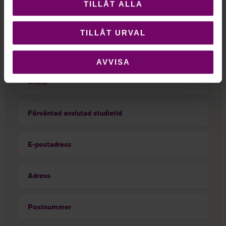
TILLÅT ALLA
För- och efternamn
TILLÅT URVAL
Personnummer
AVVISA
Skola
Förväntad avslutad studietid
E-postadress
Adress
Postnummer