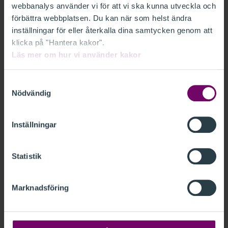
Ja, du kan när som helst avsluta ditt medlemskap
webbanalys använder vi för att vi ska kunna utveckla och
genom att mejla till
medlem@far.se
förbättra webbplatsen. Du kan när som helst ändra
inställningar för eller återkalla dina samtycken genom att
klicka på "Hantera kakor".
LÄS MER OM VAD BRANSCHEN KAN ERBJUDA DIG
Läs mer om hur vi använder kakor
EN BRANSCH MED MÅNGA YRKEN
Samtyckesval
Nödvändig
ANSÖK
Inställningar
Statistik
Fyll i dina uppgifter
Marknadsföring
Det tar ungefär en 1–2 arbetsdagar för oss att
hantera din ansökan och vi kontaktar dig med mer
information via e-post.