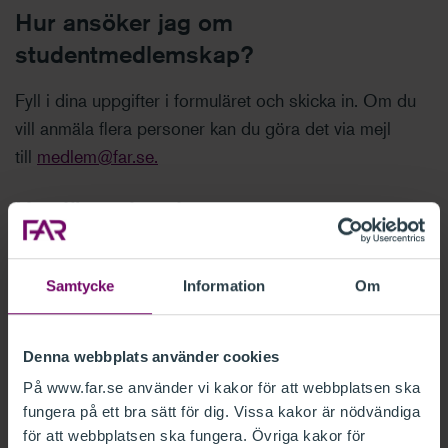
Hur ansöker jag om
studentmedlemskap?
Fyll i dina uppgifter i formuläret och skicka in. Om du
vill anmäla flera personer kan du göra det via mejl
till
medlem@far.se.
Hur länge kan jag vara
studentmedlem?
Samtycke
Information
Om
Du är medlem i FAR så länge du studerar. Därefter
avslutas medlemskapet automatiskt.
Denna webbplats använder cookies
Kan jag avsluta mitt medlemskap när
På www.far.se använder vi kakor för att webbplatsen ska
jag vill?
fungera på ett bra sätt för dig. Vissa kakor är nödvändiga
för att webbplatsen ska fungera. Övriga kakor för