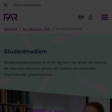
Gå till innehåll
Gå till navigation
FAR:s webbplatser
FAR Online
Ekonomiska regler på ett och samma ställe
Visa min varukorg
Tidningen Balans
Debatt och fördjupning i branschens frågor
MEDLEM
BLI MEDLEM I FAR
STUDENTMEDLEM
Studentmedlem
Studentmedlemskapet är till för dig som har börjat din resa till
ett yrke inom ekonomi genom att studera vid universitet,
högskola eller yrkeshögskola.