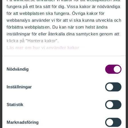
att du alltid anlitar en Auktoriserad Skatterådgivare
fungera på ett bra sätt för dig. Vissa kakor är nödvändiga
FAR.
för att webbplatsen ska fungera. Övriga kakor för
webbanalys använder vi för att vi ska kunna utveckla och
En Auktoriserad Skatterådgivare FAR är medlem i
förbättra webbplatsen. Du kan när som helst ändra
inställningar för eller återkalla dina samtycken genom att
FAR, har genomfört examen för skatterådgivare, har
klicka på "Hantera kakor".
dokumenterad utbildning och yrkeserfarenhet och följer
Läs mer om hur vi använder kakor
FAR:s regler om etik, vidareutbildning och kvalitet.
Genom att anlita en Auktoriserad Skatterådgivare FAR
Samtyckesval
kan du känna dig trygg med att få rätt hjälp.
Nödvändig
Auktorisationen innebär en tydlig kvalitetsstämpel.
Inställningar
YRKESROLLER
Statistik
VAD GÖR EN REVISOR?
VAD GÖR EN REDOVISNINGSKONSULT?
Marknadsföring
VAD GÖR EN LÖNEKONSULT?