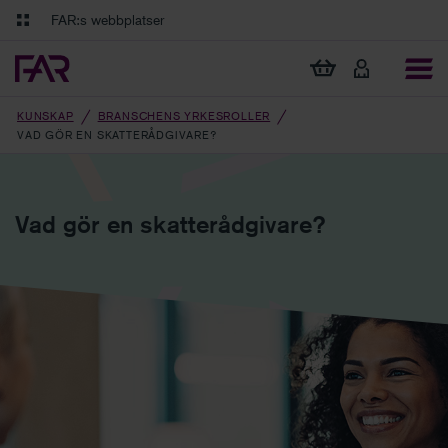
Gå till innehåll
Gå till navigation
FAR:s webbplatser
FAR Online
Ekonomiska regler på ett och samma ställe
Visa min varukorg
Tidningen Balans
Debatt och fördjupning i branschens frågor
KUNSKAP
BRANSCHENS YRKESROLLER
VAD GÖR EN SKATTERÅDGIVARE?
Vad gör en skatterådgivare?