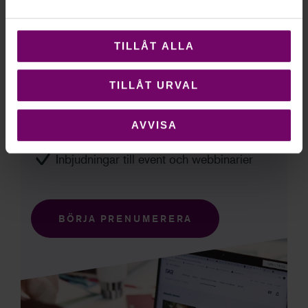
VAD GÖR EN SKATTERÅDGIVARE?
TILLÅT ALLA
Prenumerera på nyhetsbrev från FAR
TILLÅT URVAL
Koll på regelverk
Inspiration
AVVISA
Utbildningstips
Inbjudningar till event och webbinarier
BÖRJA PRENUMERERA