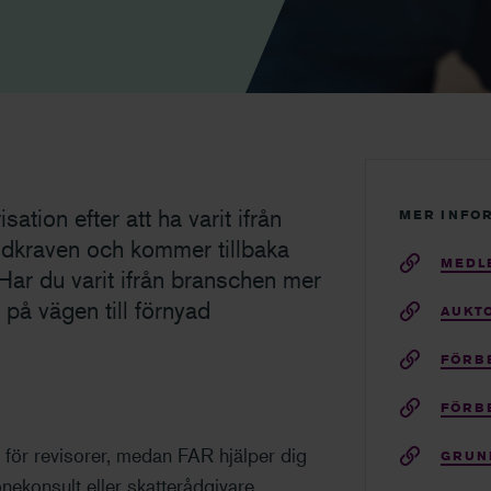
isation efter att ha varit ifrån
MER INFO
ndkraven och kommer tillbaka
MEDL
Har du varit ifrån branschen mer
 på vägen till förnyad
AUKT
FÖRB
FÖRB
 för revisorer, medan FAR hjälper dig
GRUN
nekonsult eller skatterådgivare.