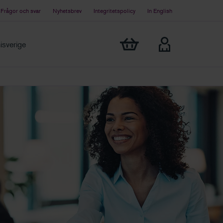
Frågor och svar
Nyhetsbrev
Integritetspolicy
In English
Visa min varukorg
sverige