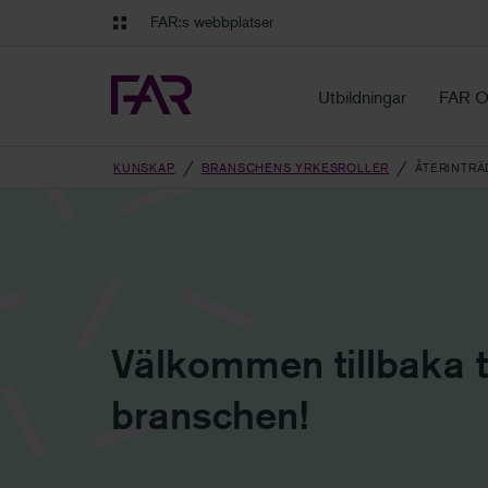
Gå till innehåll
Gå till navigation
FAR:s webbplatser
FAR Online
Ekonomiska regler på ett o
Utbildningar
FAR O
KUNSKAP
BRANSCHENS YRKESROLLER
ÅTERINTRÄ
Välkommen tillbaka ti
branschen!