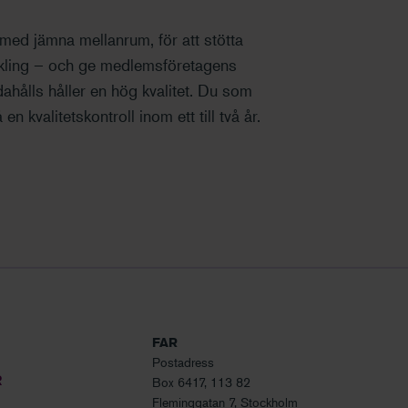
med jämna mellanrum, för att stötta
ckling – och ge medlemsföretagens
ndahålls håller en hög kvalitet. Du som
 kvalitetskontroll inom ett till två år.
FAR
Postadress
R
Box 6417, 113 82
Fleminggatan 7, Stockholm