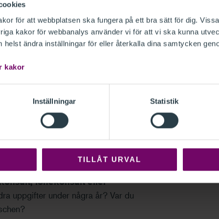
å
Revisorsinspektionens webbplats.
cookies
in utbildning och erfarenhet
or för att webbplatsen ska fungera på ett bra sätt för dig. Vissa
 för auktorisation.
iga kakor för webbanalys använder vi för att vi ska kunna utvec
helst ändra inställningar för eller återkalla dina samtycken gen
 auktorisation kan du ansöka om
r kakor
a från yrket i mer än fem år, och
Inställningar
Statistik
ektionens webbplats
.
h medlemskap i FAR
TILLÅT URVAL
onsult, lönekonsult eller
dra uppgifter under några år? Var du
nschen?