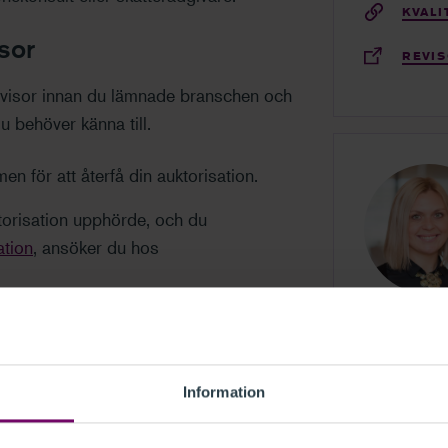
KVALI
isor
REVI
revisor innan du lämnade branschen och
 du behöver känna till.
n för att återfå din auktorisation.
orisation upphörde, och du
ation
, ansöker du hos
n auktorisation upphörde behöver du
m du skaffat dig under den tid du varit
dogöra för vilka arbetsuppgifter du
Information
sion och forskning, vilka utbildningar
terad inom revisorsområdet. Det finns