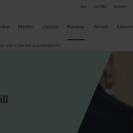
Sök
Om FAR
Kontakt
Tidningen Balans
ch samma ställe
Debatt och fördjupning i branschens frågor
nline
Medlem
Opinion
Kunskap
Aktuellt
Ekonomi
DE OCH FÖRNYAD AUKTORISATION
ll