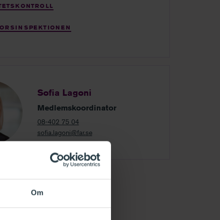
TETSKONTROLL
SORSINSPEKTIONEN
Sofia Lagoni
Medlemskoordinator
08-402 75 04
sofia.lagoni@far.se
Om