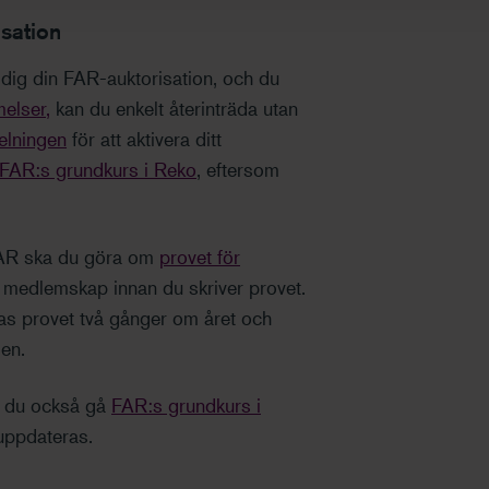
isation
dig din FAR-auktorisation, och du
elser,
kan du enkelt återinträda utan
lningen
för att aktivera ditt
FAR:s grundkurs i Reko
, eftersom
AR ska du göra om
provet för
om medlemskap innan du skriver provet.
as provet två gånger om året och
en.
r du också gå
FAR:s grundkurs i
uppdateras.