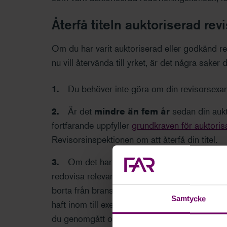
Återfå titeln auktoriserad rev
Om du har varit auktoriserad eller godkänd 
nu vill återvända till yrket, är det några saker
Du behöver inte göra om din revisorsexame
Är det
mindre än fem år
sedan din aukt
fortfarande uppfyller
grundkraven för auktoris
Revisorsinspektionen om att återfå din titel.
Om det har gått
mer än fem år
sedan di
redovisa relevant utbildning och erfarenhet so
borta från branschen. Det gör du genom att re
Samtycke
haft inom till exempel inom ekonomi, internrevi
du genomgått och hur du har hållit dig uppda