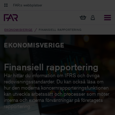
Gå till innehåll
Gå till navigation
FAR:s webbplatser
FAR Online
Ekonomiska regler på ett och samma ställe
Visa min varukorg
Tidningen Balans
Debatt och fördjupning i branschens frågor
EKONOMISVERIGE
FINANSIELL RAPPORTERING
EKONOMISVERIGE
Finansiell rapportering
Här hittar du information om IFRS och övriga
redovisningsstandarder. Du kan också läsa om
hur den moderna koncernrapporteringsfunktionen
kan utveckla arbetssätt och processer som möter
interna och externa förväntningar på företagets
rapportering.