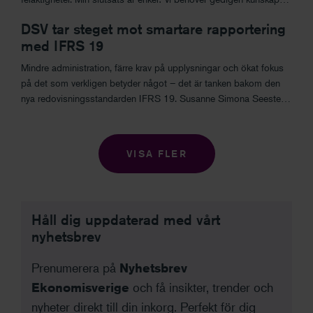
även i dag, lika mycket som Ivar Kruegers revisorer hade behövt
DSV tar steget mot smartare rapportering
DSV tar steget mot smartare rapportering med IFRS 19
den på 1930-talet.
med IFRS 19
Mindre administration, färre krav på upplysningar och ökat fokus
på det som verkligen betyder något – det är tanken bakom den
nya redovisningsstandarden IFRS 19. Susanne Simona Seested
på DSV ser standarden som ett välkommet steg mot en mer
proportionerlig rapportering.
VISA FLER
Håll dig uppdaterad med vårt
nyhetsbrev
Prenumerera på
Nyhetsbrev
Ekonomisverige
och få insikter, trender och
nyheter direkt till din inkorg. Perfekt för dig