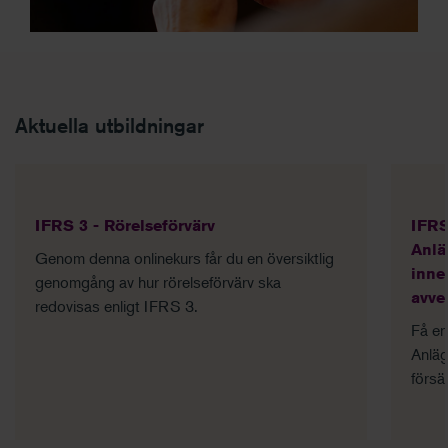
Aktuella utbildningar
IFRS 3 - Rörelseförvärv
IFRS
Anlä
Genom denna onlinekurs får du en översiktlig
inne
genomgång av hur rörelseförvärv ​ska
avve
redovisas enligt IFRS 3.
Få en
Anläg
försä