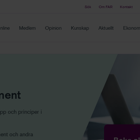
Sök
Om FAR
Kontakt
Tidningen Balans
ch samma ställe
Debatt och fördjupning i branschens frågor
nline
Medlem
Opinion
Kunskap
Aktuellt
Ekonomi
ment
pp och principer i
ent och andra