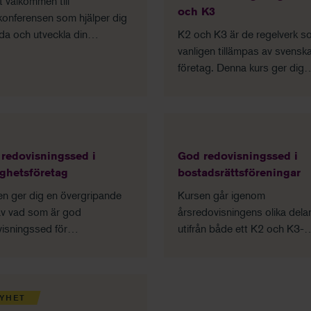
 välkommen till
och K3
konferensen som hjälper dig
eda och utveckla din
K2 och K3 är de regelverk s
ions- eller redovisningsbyrå i
vanligen tillämpas av svensk
ränderlig tid!
företag. Denna kurs ger dig
kunskap om hur du upprättar
bokslut och årsredovisning ut
dessa regelverk.
redovisningssed i
God redovisningssed i
ighetsföretag
bostadsrättsföreningar
n ger dig en övergripande
Kursen går igenom
av vad som är god
årsredovisningens olika dela
isningssed för
utifrån både ett K2 och K3-
ghetsbolag. Vi går igenom
perpektiv med fokus på det
väsentliga områden som är
är speciellt för
fika för fastighetsbolag och
bostadsrättsföreningar, för a
iver vilka olika regelsystem
ska kunna vägleda styrelsen 
YHET