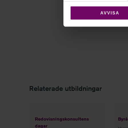
AVVISA
Relaterade utbildningar
Redovisningskonsultens
Byrå
dagar