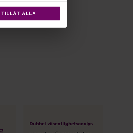
TILLÅT ALLA
Dubbel väsentlighetsanalys
K2