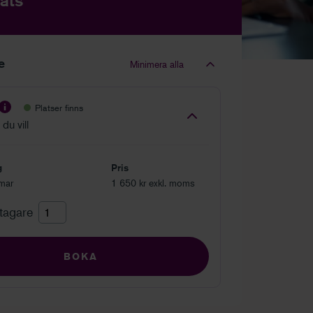
ats
le
Minimera alla
Platser finns
du vill
g
Pris
mar
1 650 kr exkl. moms
ltagare
BOKA