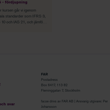
inns.
upprättandet av
 - fördjupning
årsredovisningen.
 kursen går vi igenom
rala standarder som IFRS 3,
 10 och IAS 21, och jämför
med svensk redovisning.
FAR
Postadress
R
Box 6417, 113 82
Fleminggatan 7, Stockholm
far.se drivs av FAR AB | Ansvarig utgivare: Per
och svar
Johansson