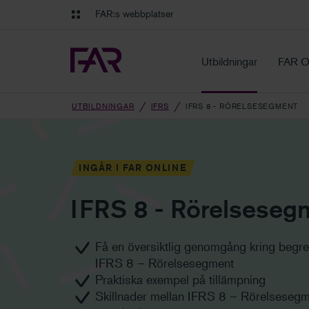
Gå till innehåll
Gå till navigation
FAR:s webbplatser
FAR Online
Ekonomiska regler på ett o
Utbildningar
FAR O
UTBILDNINGAR
IFRS
IFRS 8 - RÖRELSESEGMENT
INGÅR I FAR ONLINE
IFRS 8 - Rörelseseg
Få en översiktlig genomgång kring begre
IFRS 8 – Rörelsesegment
Praktiska exempel på tillämpning
Skillnader mellan IFRS 8 – Rörelsesegm