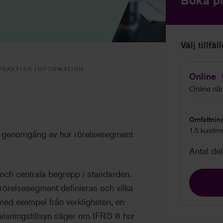
Boka pl
Välj tillfäl
PRAKTISK INFORMATION
Online
Online när 
Omfattnin
1.5 kurstim
ig genomgång av hur rörelsesegment
Antal de
och centrala begrepp i standarden.
örelsesegment definieras och vilka
med exempel från verkligheten, en
sningstillsyn säger om IFRS 8 hur