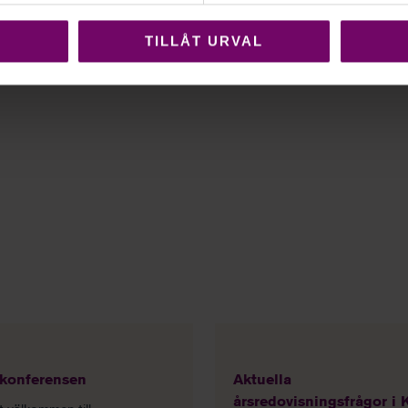
TILLÅT URVAL
konferensen
Aktuella
årsredovisningsfrågor i 