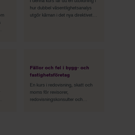
I denna kurs får du en utbildning i
hur dubbel väsentlighetsanalys
om
utgör kärnan i det nya direktivet
a
för rapportering av hållbarhet, vad
det innebär och hur man kan göra
i praktiken.
ifrån
Fällor och fel i bygg- och
fastighetsföretag
En kurs i redovisning, skatt och
r
moms för revisorer,
redovisningskonsulter och
 som
rådgivare som arbetar med
mindre och medelstora
tt du
fastighetsföretag.
vid