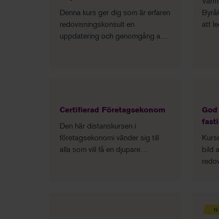
Varmt
Denna kurs ger dig som är erfaren
Byrå
redovisningskonsult en
att l
uppdatering och genomgång av
revis
aktuella och viktiga frågor som rör
en fö
yrkesrollen.
Certifierad Företagsekonom
God 
fast
Den här distanskursen i
företagsekonomi vänder sig till
Kurse
alla som vill få en djupare
bild 
förståelse för de
redov
företagsekonomiska processerna
fasti
utifrån ett helhetssynsätt.
alla 
speci
beskr
N