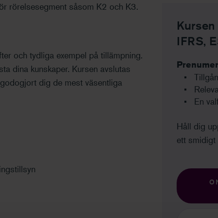
g för rörelsesegment såsom K2 och K3.
Kursen 
IFRS, 
ter och tydliga exempel på tillämpning.
Prenumere
testa dina kunskaper. Kursen avslutas
Tillgån
illgodogjort dig de mest väsentliga
Releva
En val
Håll dig u
ett smidigt 
ngstillsyn
O