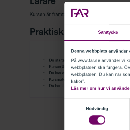
Lärare
Kursen är framtagen av FAR tillsammans med
Praktisk information
Samtycke
Denna webbplats använder 
Du startar onlinekursen via
Mina utbildningar
På www.far.se använder vi kak
Kursen är cirka 30 minuter
webbplatsen ska fungera. Övr
Du kan enkelt repetera avsnitt
webbplatsen. Du kan när som 
Kursmaterial i pdf finns för utvalda kurser
kakor".
Du har tillgång till kursen/filmen i 12 månader
Läs mer om hur vi använde
Samtyckesval
Nödvändig