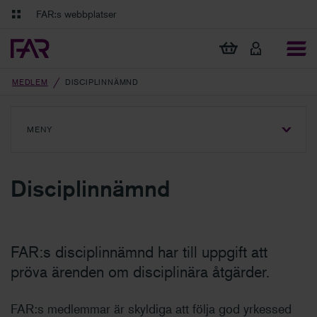
Gå till innehåll
Gå till navigation
FAR:s webbplatser
FAR Online
Ekonomiska regler på ett och samma ställe
Visa min varukorg
Tidningen Balans
Debatt och fördjupning i branschens frågor
MEDLEM
DISCIPLINNÄMND
MENY
VISA
MENY
Disciplinnämnd
FAR:s disciplinnämnd har till uppgift att
pröva ärenden om disciplinära åtgärder.
FAR:s medlemmar är skyldiga att följa god yrkessed