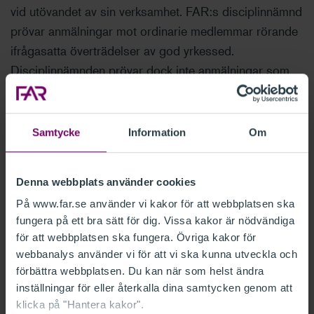
vid utövandet av sin verksamhet. FAR:s disciplinnämnd
prövar anmälningar mot ordinarie medlemmar rörande
ifrågasatta överträdelser av god yrkessed.
Disciplinnämnden prövar dock inte anmälningar som
ligger inom Revisorsinspektionens område.
Disciplinnämnden består av en ordförande, en vice
Samtycke
Information
Om
ordförande samt minst tre och högst åtta övriga
ledamöter, samtliga valda av FAR:s årsstämma.
Denna webbplats använder cookies
Ordföranden och vice ordföranden ska vara, eller ha
varit, ordinarie domare och väl förtrogna med det
På www.far.se använder vi kakor för att webbplatsen ska
fungera på ett bra sätt för dig. Vissa kakor är nödvändiga
arbete som medlemmar i FAR utför.
för att webbplatsen ska fungera. Övriga kakor för
webbanalys använder vi för att vi ska kunna utveckla och
Anmälan kan göras av FAR:s kvalitetsnämnder eller av
förbättra webbplatsen. Du kan när som helst ändra
någon som är berörd av att medlemmen följer god
inställningar för eller återkalla dina samtycken genom att
yrkessed. Disciplinnämnden får avstå från att ta upp en
klicka på "Hantera kakor".