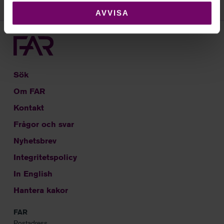
AVVISA
Sök
Om FAR
Kontakt
Frågor och svar
Nyhetsbrev
Integritetspolicy
In English
Hantera kakor
FAR
Postadress