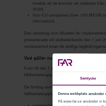
innebär att de kommer att undantas från ti
2028.
Non-EU companies (över 150 MEUR oms
information).
Den utredning som tillsattes för implementer
presenterade sitt slutbetänkande den 1 juni 2
remissperiod innan de slutliga lagändringarna
Vad gäller nu?
Fram till den 1 januari 2024 gäller de nuva
hållbarhetsrapportering, enligt i årsredovisn
Samtycke
De företag som uppfyller mer än ett av följand
hållbarhetsupplysningar i en hållbarhetsrappor
Denna webbplats använder 
På www.far.se använder vi kak
medelantalet anställda i företaget har un