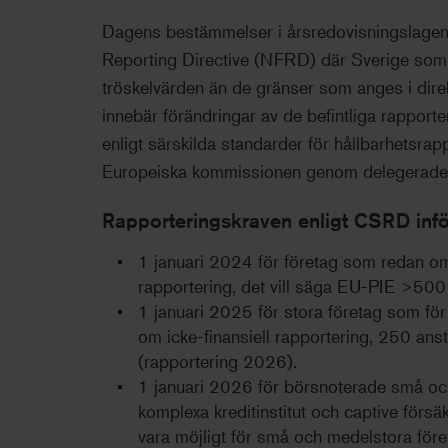
Dagens bestämmelser i årsredovisningslagen 
Reporting Directive (NFRD) där Sverige som 
tröskelvärden än de gränser som anges i direk
innebär förändringar av de befintliga rapport
enligt särskilda standarder för hållbarhetsrap
Europeiska kommissionen genom delegerade r
Rapporteringskraven enligt CSRD infö
1 januari 2024 för företag som redan omfa
rapportering, det vill säga EU-PIE >500
1 januari 2025 för stora företag som för 
om icke-finansiell rapportering, 250
(rapportering 2026).
1 januari 2026 för börsnoterade små oc
komplexa kreditinstitut och captive förs
vara möjligt för små och medelstora före