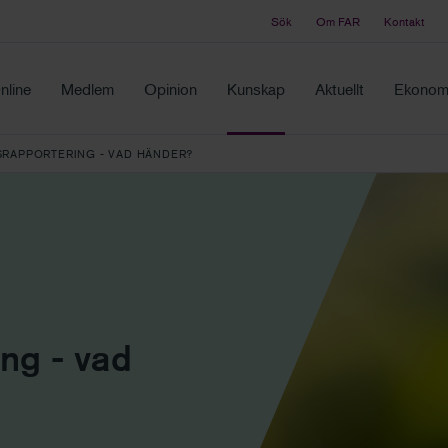
Sök
Om FAR
Kontakt
Tidningen Balans
ch samma ställe
Debatt och fördjupning i branschens frågor
nline
Medlem
Opinion
Kunskap
Aktuellt
Ekonomi
RAPPORTERING - VAD HÄNDER?
ing - vad