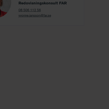
Redovisningskonsult FAR
08 506 112 56
yvonne.jansson@far.se