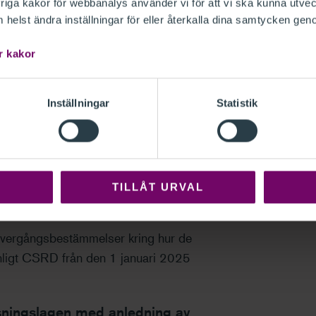
iga kakor för webbanalys använder vi för att vi ska kunna utvec
helst ändra inställningar för eller återkalla dina samtycken gen
ar för vart och ett av de två senaste
iljoner kronor
r kakor
r för vart och ett av de två senaste
iljoner kronor
Inställningar
Statistik
erföretag omfattas av en
pprättar någon hållbarhetsrapport ska
gen samt lämna uppgift om namn,
för det moderföretag som upprättar
TILLÅT URVAL
övergångsbestämmelser kring hur de
 enligt CSRD från den 1 januari 2025
sningslagen med anledning av