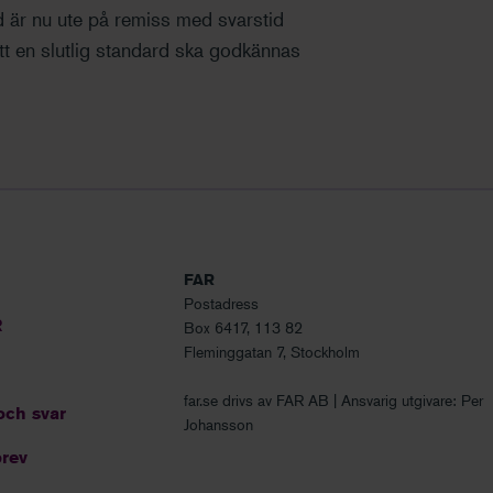
ard är nu ute på remiss med svarstid
t en slutlig standard ska godkännas
FAR
Postadress
R
Box 6417, 113 82
Fleminggatan 7, Stockholm
far.se drivs av FAR AB | Ansvarig utgivare: Per
och svar
Johansson
rev