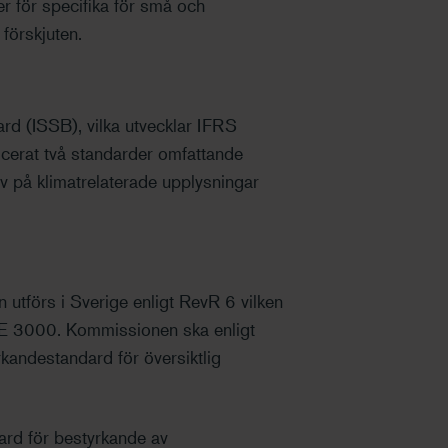
r för specifika för små och
förskjuten.
ard (ISSB), vilka utvecklar IFRS
icerat två standarder omfattande
v på klimatrelaterade upplysningar
utförs i Sverige enligt RevR 6 vilken
AE 3000. Kommissionen ska enligt
andestandard för översiktlig
ard för bestyrkande av