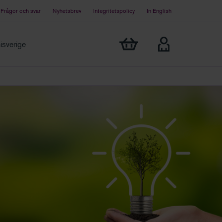
Frågor och svar
Nyhetsbrev
Integritetspolicy
In English
Visa min varukorg
sverige