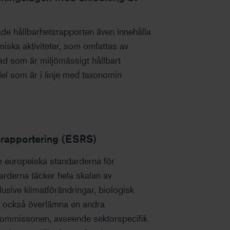
e hållbarhetsrapporten även innehålla
iska aktiviteter, som omfattas av
vad som är miljömässigt hållbart
del som är i linje med taxonomin
srapportering (ESRS)
 europeiska standarderna för
arderna täcker hela skalan av
lusive klimatförändringar, biologisk
a också överlämna en andra
-kommissonen, avseende sektorspecifik