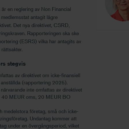
är en reglering av Non Financial
medlemsstat antagit lägre
tivet. Det nya direktivet, CSRD,
eringskraven. Rapporteringen ska ske
portering (ESRS) vilka har antagits av
ättsakter.
rs stegvis
ttas av direktivet om icke-finansiell
 anställda (rapportering 2025).
närvarande inte omfattas av direktivet
 anst 40 MEUR oms, 20 MEUR BO
h medelstora företag, små och icke-
äkringsföretag. Undantag kommer att
tag under en övergångsperiod, vilket