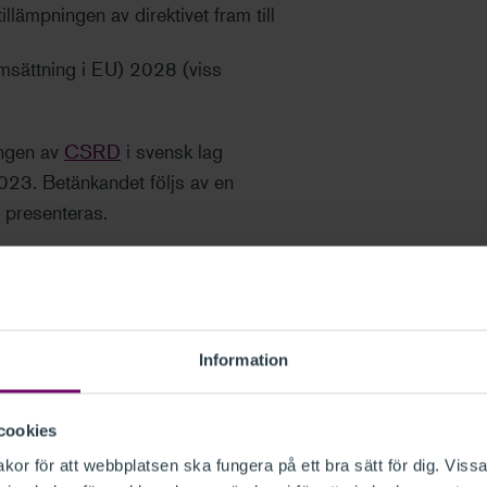
llämpningen av direktivet fram till
ättning i EU) 2028 (viss
ingen av
CSRD
i svensk lag
023. Betänkandet följs av en
 presenteras.
rande bestämmelserna om kraven på
ingslagens 6 kapitel 10-14 §§.
Information
e villkor är skyldiga att lämna
t.
cookies
or för att webbplatsen ska fungera på ett bra sätt för dig. Vissa
der vart och ett av de två senaste