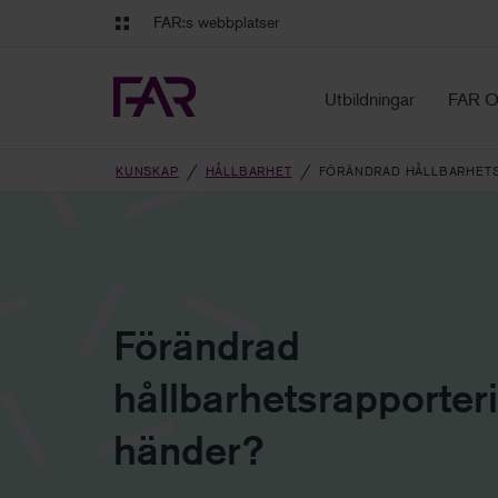
Gå till innehåll
Gå till navigation
FAR:s webbplatser
FAR Online
Ekonomiska regler på ett o
Utbildningar
FAR O
KUNSKAP
HÅLLBARHET
FÖRÄNDRAD HÅLLBARHETS
Förändrad
hållbarhetsrapporter
händer?