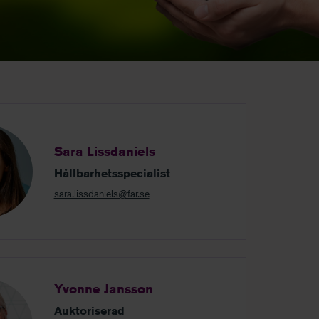
Sara Lissdaniels
Hållbarhetsspecialist
sara.lissdaniels@far.se
Yvonne Jansson
Auktoriserad