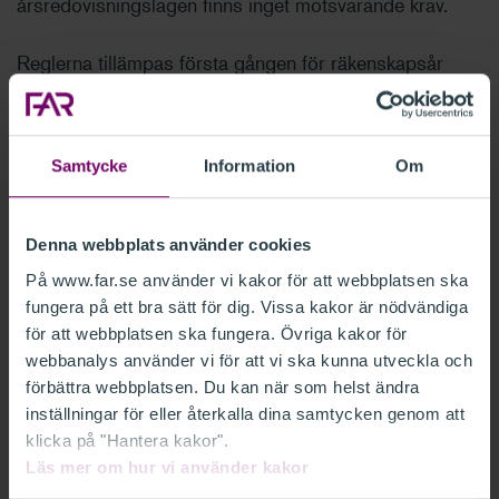
årsredovisningslagen finns inget motsvarande krav.
Reglerna tillämpas första gången för räkenskapsår
som inleds efter den 31 maj 2024. Företagen ska
offentliggöra inkomstskatterapporten senast tolv
månader efter balansdagen.
Samtycke
Information
Om
Revisorns uttalande avser det föregående
räkenskapsåret och lämnas året därefter i
Denna webbplats använder cookies
revisionsberättelsen.
På www.far.se använder vi kakor för att webbplatsen ska
fungera på ett bra sätt för dig. Vissa kakor är nödvändiga
FAR välkomnar synpunkter
för att webbplatsen ska fungera. Övriga kakor för
webbanalys använder vi för att vi ska kunna utveckla och
FAR:s grupp Normgivning revision har tagit fram RevR
förbättra webbplatsen. Du kan när som helst ändra
inställningar för eller återkalla dina samtycken genom att
21 för att ge ytterligare vägledning kring revisorns
klicka på "Hantera kakor".
uttalande. Förslaget skickas nu på remiss till FAR:s
Läs mer om hur vi använder kakor
medlemmar.