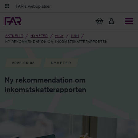
Gå till innehåll
Gå till navigation
FAR:s webbplatser
FAR Online
Ekonomiska regler på ett och samma ställe
Visa min varukorg
Tidningen Balans
Debatt och fördjupning i branschens frågor
AKTUELLT
NYHETER
2026
JUNI
NY REKOMMENDATION OM INKOMSTSKATTERAPPORTEN
2026-06-08
NYHETER
Ny rekommendation om
inkomstskatterapporten