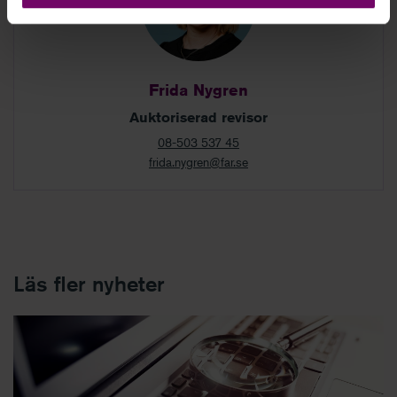
Frida Nygren
Auktoriserad revisor
08-503 537 45
frida.nygren@far.se
Läs fler nyheter
FAR kommenterar Revisorsinspektionens senaste tillsynsärende