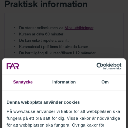
Praktisk information
Du startar onlinekursen via
Mina utbildningar
Kursen är cirka 60 minuter
Du kan enkelt repetera avsnitt
Kursmaterial i pdf finns för utvalda kurser
Du har tillgång till kursen/filmen i 12 månader
Kursen ingår i alla våra onlinekurs-
paket
Samtycke
Information
Om
Prenumerera på ett av våra onlinekurs-
paket och få:
Denna webbplats använder cookies
Fri tillgång till ett brett utbud av
På www.far.se använder vi kakor för att webbplatsen ska
onlinekurser
fungera på ett bra sätt för dig. Vissa kakor är nödvändiga
Relevanta nyhetswebbinarier
för att webbplatsen ska fungera. Övriga kakor för