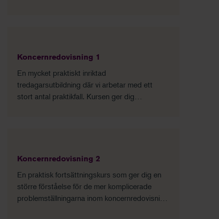
tillämpas i praktiken.
Koncernredovisning 1
En mycket praktiskt inriktad
tredagarsutbildning där vi arbetar med ett
stort antal praktikfall. Kursen ger dig
grundläggande kunskaper om principerna för
förvärvsmetoden och den praktiska
utformningen av koncernredovisningen.
Koncernredovisning 2
En praktisk fortsättningskurs som ger dig en
större förståelse för de mer komplicerade
problemställningarna inom koncernredovisning
och hur du hanterar dessa.