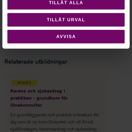
TILLÅT ALLA
TILLÅT URVAL
AVVISA
Relaterade utbildningar
NYHET
Karens och sjukavdrag i
praktiken - grundkurs för
lönekonsulter
En grundläggande och praktisk onlinekurs för
dig som är ny inom löneyrket och vill förstå
sjuklönelagen, karensavdrag och sjukavdrag –