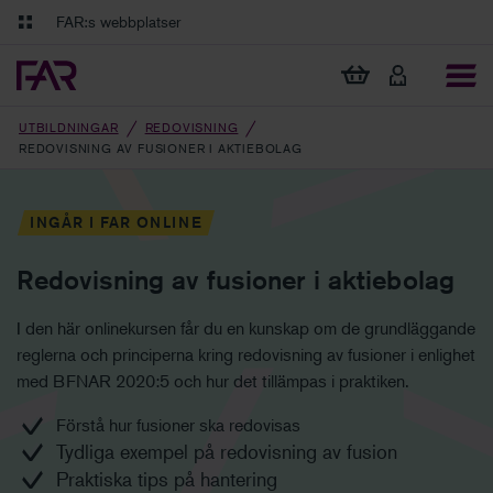
Gå till innehåll
Gå till navigation
FAR:s webbplatser
FAR Online
Ekonomiska regler på ett och samma ställe
Visa min varukorg
Tidningen Balans
Debatt och fördjupning i branschens frågor
UTBILDNINGAR
REDOVISNING
REDOVISNING AV FUSIONER I AKTIEBOLAG
INGÅR I FAR ONLINE
Redovisning av fusioner i aktiebolag
I den här onlinekursen får du en kunskap om de grundläggande
reglerna och principerna kring redovisning av fusioner i enlighet
med BFNAR 2020:5 och hur det tillämpas i praktiken.
Förstå hur fusioner ska redovisas
Tydliga exempel på redovisning av fusion
Praktiska tips på hantering