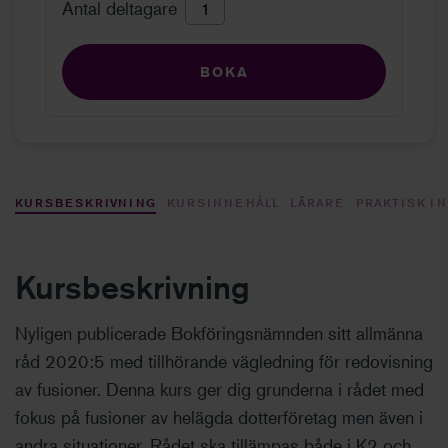
Antal deltagare
BOKA
KURSBESKRIVNING
KURSINNEHÅLL
LÄRARE
PRAKTISK I
Kursbeskrivning
Nyligen publicerade Bokföringsnämnden sitt allmänna
råd 2020:5 med tillhörande vägledning för redovisning
av fusioner. Denna kurs ger dig grunderna i rådet med
fokus på fusioner av helägda dotterföretag men även i
andra situationer. Rådet ska tillämpas både i K2 och