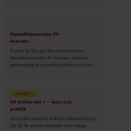
och tillämpa reglerna korrekt i vardagen.
Grundläggande förståelse för sjuklönelagen
Praktisk hantering av karensavdrag och
sjukavdrag Vanliga fel och hur du undviker dem
Trygg start för dig som är ny lönekonsult
Kassaflödesanalys för
koncern
Kursen lär dig upprätta och analysera
kassaflödesanalys för koncern, inklusive
genomgång av speciella problem som kan
uppstå i analysen och dess tolkning.
NYHET
K3 Online del 1 – teori och
praktik
En mycket praktiskt inriktad onlineutbildning
där du får arbeta interaktivt med många