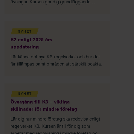
övningar. Kursen ger dig grundläggande
kunskaper i K3-regelverket.
NYHET
K2 enligt 2025 års
uppdatering
Lär känna det nya K2-regelverket och hur det
får tillämpas samt områden att särskilt beakta.
NYHET
Övergång till K3 – viktiga
skillnader för mindre företag
Lär dig hur mindre företag ska redovisa enligt
regelverket K3. Kursen är till för dig som
arbetar med redovisning i mindre företag och