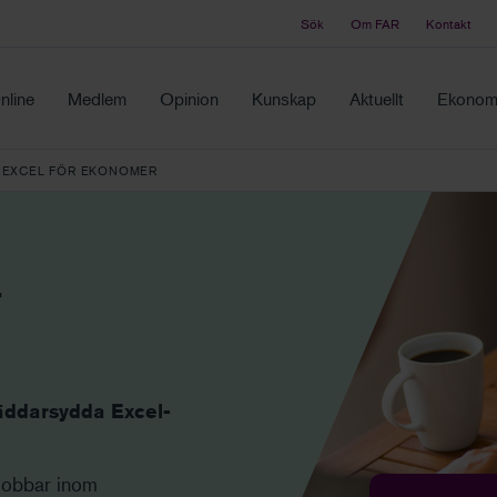
Sök
Om FAR
Kontakt
Tidningen Balans
ch samma ställe
Debatt och fördjupning i branschens frågor
nline
Medlem
Opinion
Kunskap
Aktuellt
Ekonomi
 EXCEL FÖR EKONOMER
r
äddarsydda Excel-
jobbar inom