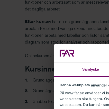
funktioner och arbetssätt som är mest relev
det dagliga arbetet.
Efter kursen
har du de grundläggande kunska
arbeta i Excel med vanliga ekonomirelaterade
funktioner, arbeta med tabeller och listor sa
diagram som stöd för analyser och rapporterin
Onlinekursen är ett samarbete mellan FAR oc
Kursinnehåll
Samtycke
Grundläggande funktonalitet del 1
Denna webbplats använder 
Grundläggande funktonalitet del 2
På www.far.se använder vi kak
webbplatsen ska fungera. Övr
Snabba Exceltips för varje ekonoms vard
webbplatsen. Du kan när som 