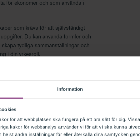
anta för ekonomer och som används i
per som krävs för att självständigt
 uppgifter. Du kan använda formler och
mt skapa tydliga sammanställningar och
g i din yrkesroll.
h Learnesy.
Information
cookies
or för att webbplatsen ska fungera på ett bra sätt för dig. Vissa
iga kakor för webbanalys använder vi för att vi ska kunna utvec
ag
helst ändra inställningar för eller återkalla dina samtycken gen