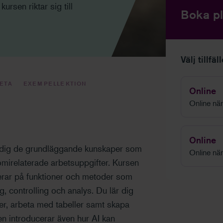
ursen riktar sig till
Boka pl
Välj tillfäl
VETA
EXEMPELLEKTION
Online
Online när 
Online
r dig de grundläggande kunskaper som
Online när 
nomirelaterade arbetsuppgifter. Kursen
erar på funktioner och metoder som
, controlling och analys. Du lär dig
ner, arbeta med tabeller samt skapa
n introducerar även hur AI kan