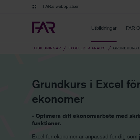
Gå till innehåll
Gå till navigation
FAR:s webbplatser
FAR Online
Ekonomiska regler på ett o
Utbildningar
FAR O
UTBILDNINGAR
EXCEL, BI & ANALYS
GRUNDKURS I
Grundkurs i Excel fö
ekonomer
- Optimera ditt ekonomiarbete med skr
funktioner.
Excel för ekonomer är anpassad för dig som 