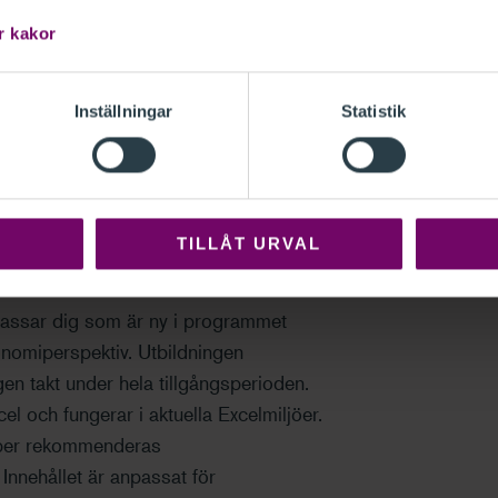
r kakor
Inställningar
Statistik
TILLÅT URVAL
passar dig som är ny i programmet
konomiperspektiv. Utbildningen
en takt under hela tillgångsperioden.
l och fungerar i aktuella Excelmiljöer.
kaper rekommenderas
. Innehållet är anpassat för