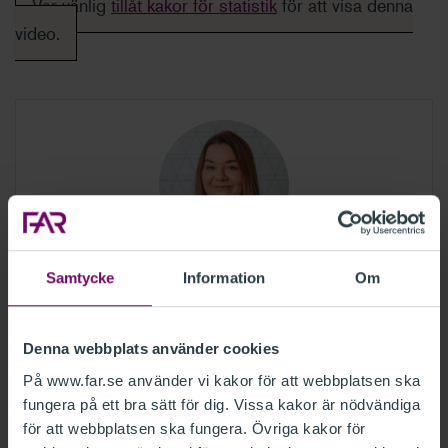
Var vänlig
tillåt kakor för statistik
för att visa denna
video.
Samtycke
Information
Om
Anna Karin Wikner
Kvalitetssekreteriatet
08-50611219
Denna webbplats använder cookies
annakarin.wikner@far.se
På www.far.se använder vi kakor för att webbplatsen ska
fungera på ett bra sätt för dig. Vissa kakor är nödvändiga
för att webbplatsen ska fungera. Övriga kakor för