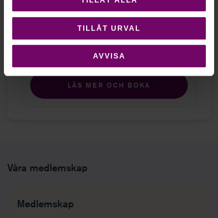
TCO huset Coor konferens
Pris
TILLÅT URVAL
12 500 kr exkl. moms
Antal deltagare
AVVISA
LÄS MER OCH BOKA
Våra medlemskap
Medlemskap