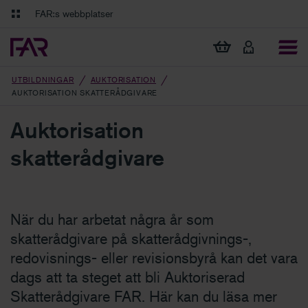
Gå till innehåll
Gå till navigation
FAR:s webbplatser
FAR Online
Ekonomiska regler på ett och samma ställe
Visa min varukorg
Tidningen Balans
Debatt och fördjupning i branschens frågor
UTBILDNINGAR
AUKTORISATION
AUKTORISATION SKATTERÅDGIVARE
Auktorisation
skatterådgivare
När du har arbetat några år som
skatterådgivare på skatterådgivnings-,
redovisnings- eller revisionsbyrå kan det vara
dags att ta steget att bli Auktoriserad
Skatterådgivare FAR. Här kan du läsa mer