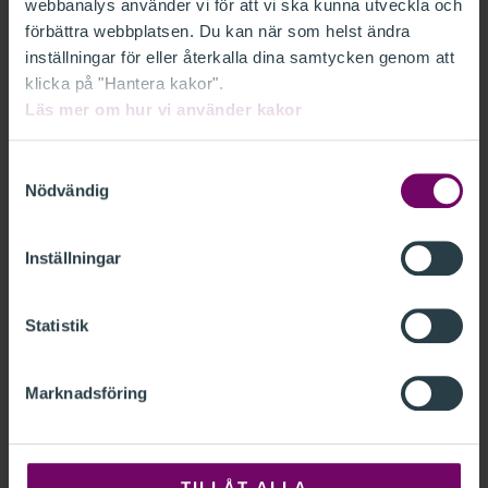
webbanalys använder vi för att vi ska kunna utveckla och
Yrkesetik för skatterådgivare
förbättra webbplatsen. Du kan när som helst ändra
inställningar för eller återkalla dina samtycken genom att
klicka på "Hantera kakor".
Läs mer om hur vi använder kakor
Under kursen får du en grundläggande genomgång av det
yrkesetiska regelverket och frågor kring rådgivaransvar.
Samtyckesval
Nödvändig
Nästa kurstillfälle
Minimera alla
Inställningar
Stockholm
Fåtal platser
13-15 oktober 2026
Statistik
Omfattning
Marknadsföring
10.5 kurstimmar
Tid
09:00 - 17:00
Plats
TILLÅT ALLA