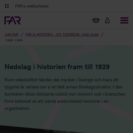
Gå till innehåll
Gå till navigation
FAR:s webbplatser
FAR Online
Ekonomiska regler på ett och samma ställe
Visa min varukorg
Tidningen Balans
Debatt och fördjupning i branschens frågor
OM FAR
FAR:S HISTORIA - EN TIDSRESA 1923-2023
1895-1929
Nedslag i historien fram till 1929
Runt sekelskiftet händer det mycket i Sverige och bara ett
tjugotal år senare ser vi en helt annan företagsstruktur. I den
kontexten riktas blickarna också mot revisorn och i branschen
finns behovet av att samla auktoriserad revisorer i en
organisation.