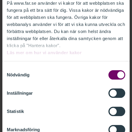
Tidslinje
På www.far.se använder vi kakor för att webbplatsen ska
fungera på ett bra sätt för dig. Vissa kakor är nödvändiga
för att webbplatsen ska fungera. Övriga kakor för
Välj tidsperiod
webbanalys använder vi för att vi ska kunna utveckla och
förbättra webbplatsen. Du kan när som helst ändra
inställningar för eller återkalla dina samtycken genom att
1895
klicka på "Hantera kakor".
1895 års aktiebolagslag lagstiftar om att styrelsens
Läs mer om hur vi använder kakor
förvaltning och bolagets räkenskaper ska granskas av
en eller flera revisorer.
Samtyckesval
Nödvändig
1899
Svenska Revisorssamfundet (SRS) bildas.
Inställningar
1912
Statistik
Stockholms Handelskammare auktoriserar sex
revisorer.
Marknadsföring