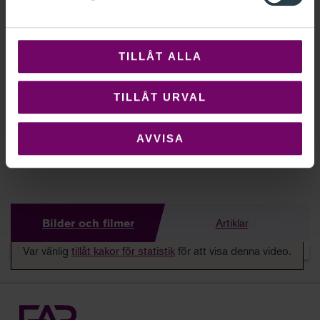
1923
Föreningen auktoriserade revisorer bildas den 26 maj.
Den konstituerade stämman hålls på
TILLÅT ALLA
Handelshögskolan. Oscar Sillén väljs till ordförande,
en roll han kom att inneha fram till 1941.
TILLÅT URVAL
1926
AVVISA
FAR deltar för första gången i en världskongress.
Artiklar
Bilder och filmer
Var vänlig
tillåt kakor för statistik
för att visa denna video.