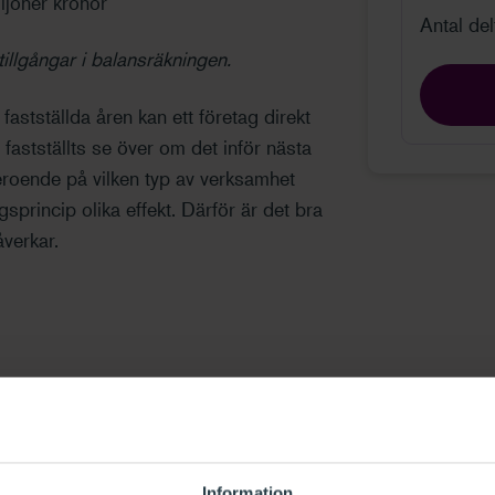
ljoner kronor
Antal de
illgångar i balansräkningen.
fastställda åren kan ett företag direkt
 fastställts se över om det inför nästa
eroende på vilken typ av verksamhet
sprincip olika effekt. Därför är det bra
åverkar.
psåret
Räkenskapsåret
dessförinnan
Information