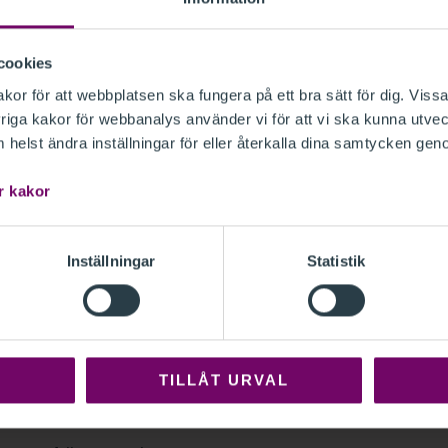
15
cookies
or för att webbplatsen ska fungera på ett bra sätt för dig. Vissa
iga kakor för webbanalys använder vi för att vi ska kunna utvec
42
helst ändra inställningar för eller återkalla dina samtycken gen
r kakor
85
Inställningar
Statistik
och ett av de två senaste
r uppgått till mer än 40 miljoner
till mer än 80 miljoner båda åren.
TILLÅT URVAL