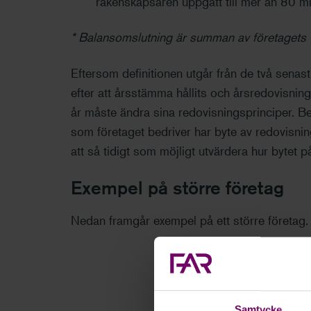
räkenskapsåren uppgått till mer än 80 mi
* Balansomslutning är summan av företagets t
Eftersom definitionen utgår från de två senast 
efter att årsstämma hållits och årsredovisning
år måste ändra sina redovisningsprinciper. B
som företaget bedriver har byte av redovisning
att så tidigt som möjligt utvärdera hur bytet p
Exempel
på större företag
Nedan framgår exempel på ett större företag.
Senaste räkenska
Samtycke