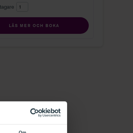
ltagare
LÄS MER OCH BOKA
Om