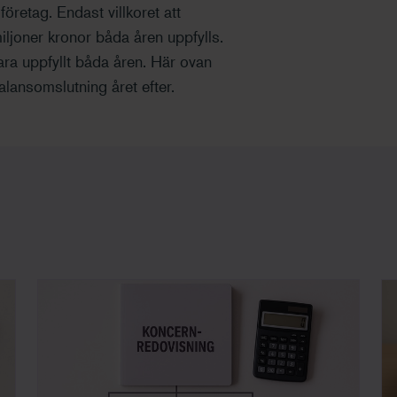
öretag. Endast villkoret att
ljoner kronor båda åren uppfylls.
ara uppfyllt båda åren. Här ovan
balansomslutning året efter.