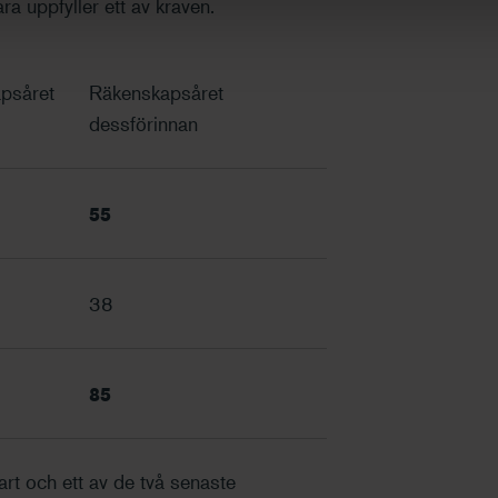
a uppfyller ett av kraven.
psåret
Räkenskapsåret
dessförinnan
55
38
85
vart och ett av de två senaste