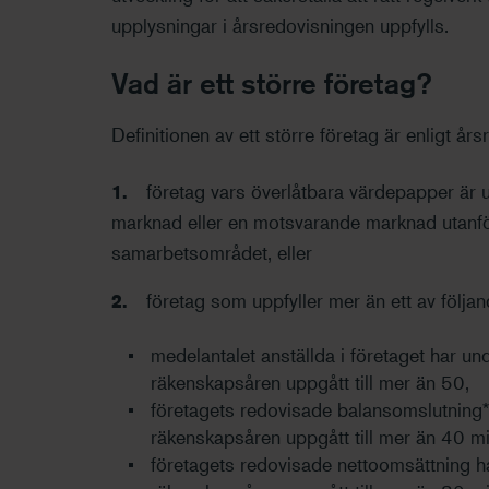
upplysningar i årsredovisningen uppfylls.
Vad är ett större företag?
Definitionen av ett större företag är enligt år
företag vars överlåtbara värdepapper är u
marknad eller en motsvarande marknad utanf
samarbetsområdet, eller
företag som uppfyller mer än ett av följand
medelantalet anställda i företaget har un
räkenskapsåren uppgått till mer än 50,
företagets redovisade balansomslutning*)
räkenskapsåren uppgått till mer än 40 mi
företagets redovisade nettoomsättning ha