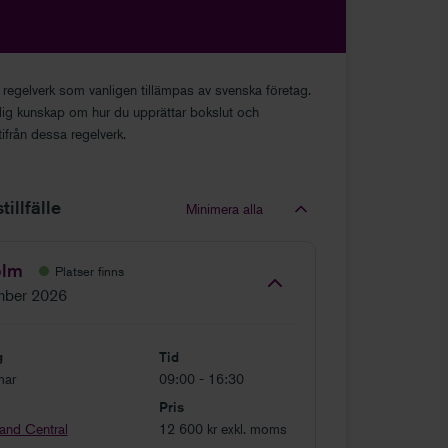
regelverk som vanligen tillämpas av svenska företag.
ig kunskap om hur du upprättar bokslut och
tifrån dessa regelverk.
illfälle
Minimera alla
olm
Platser finns
mber 2026
g
Tid
mar
09:00 - 16:30
Pris
and Central
12 600 kr exkl. moms