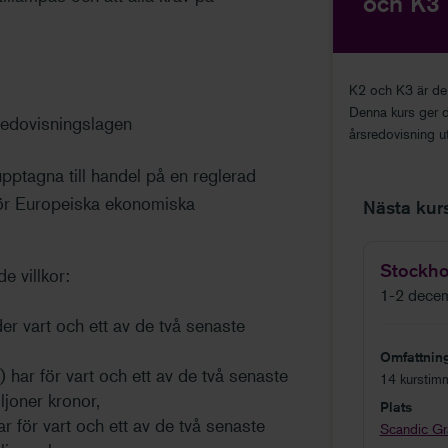
och K3
K2 och K3 är de 
Denna kurs ger d
sredovisningslagen
årsredovisning u
pptagna till handel på en reglerad
ör Europeiska ekonomiska
Nästa kurst
Stockh
e villkor:
1-2 dece
der vart och ett av de två senaste
Omfattnin
 har för vart och ett av de två senaste
14 kurstim
ljoner kronor,
Plats
r för vart och ett av de två senaste
Scandic Gr