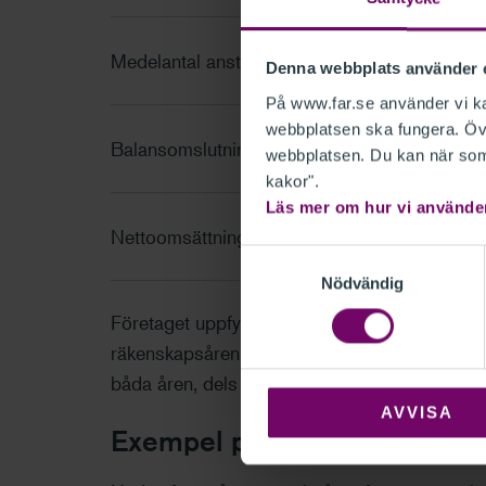
Medelantal anställda
20
Denna webbplats använder 
På www.far.se använder vi kak
webbplatsen ska fungera. Övr
Balansomslutning
47
webbplatsen. Du kan när som 
kakor".
Läs mer om hur vi använde
Nettoomsättning
90
Samtyckesval
Nödvändig
Företaget uppfyller mer än ett villkor för vart 
räkenskapsåren, dels balansomslutning som ha
båda åren, dels nettoomsättning som uppgått 
AVVISA
Exempel på mindre företag