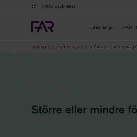
Gå till innehåll
Gå till navigation
FAR:s webbplatser
FAR Online
Ekonomiska regler på ett o
Utbildningar
FAR O
KUNSKAP
REDOVISNING
STÖRRE ELLER MINDRE F
Större eller mindre f