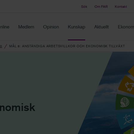
Sök
Om FAR
Kontakt
Tidningen Balans
ch samma ställe
Debatt och fördjupning i branschens frågor
nline
Medlem
Opinion
Kunskap
Aktuellt
Ekonomi
0
MÅL 8: ANSTÄNDIGA ARBETSVILLKOR OCH EKONOMISK TILLVÄXT
onomisk