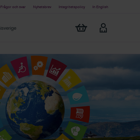
Frågor och svar
Nyhetsbrev
Integritetspolicy
In English
Visa min varukorg
sverige