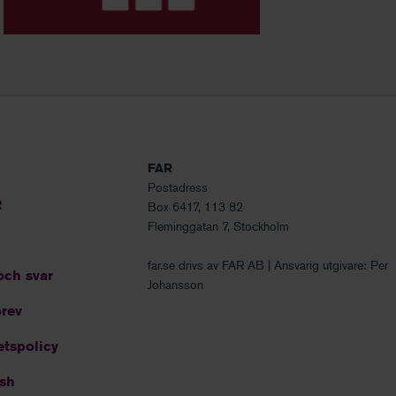
FAR
Postadress
R
Box 6417, 113 82
Fleminggatan 7, Stockholm
far.se drivs av FAR AB | Ansvarig utgivare: Per
och svar
Johansson
rev
etspolicy
ish