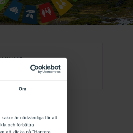
CH MALLAR
ARHETSARBETE I PRAKTIKEN
Om
 kakor är nödvändiga för att
kla och förbättra
om att klicka på "Hantera