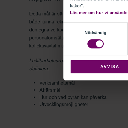
kakor".
Läs mer om hur vi använde
Detta mål är särskilt relevant för företag. Anst
både kunna rekrytera och behålla personal o
Samtyckesval
den egna verksamheten och i kundernas verksa
Nödvändig
personalomsättning, övertid, sjukfrånvaro eller 
kollektivavtal m.m.
I hållbarhetsarbetet är det därför viktigt att
AVVISA
definiera:
Verksamhetsmål
Affärsmål
Hur och vad byrån kan påverka
Utvecklingsmöjligheter