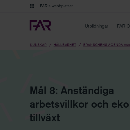
Gå till innehåll
Gå till navigation
FAR:s webbplatser
FAR Online
Ekonomiska regler på ett o
Utbildningar
FAR O
KUNSKAP
HÅLLBARHET
BRANSCHENS AGENDA 203
Mål 8: Anständiga
arbetsvillkor och ek
tillväxt