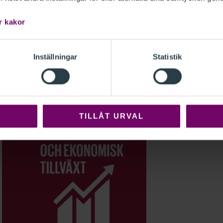
r kakor
ändiga arbetsvillkor är väsentligt för att
ch det kan branschen jobba med både i
mhet. Vanliga nyckeltal är
Inställningar
Statistik
frisknärvaro, antal anslutna till
TILLÅT URVAL