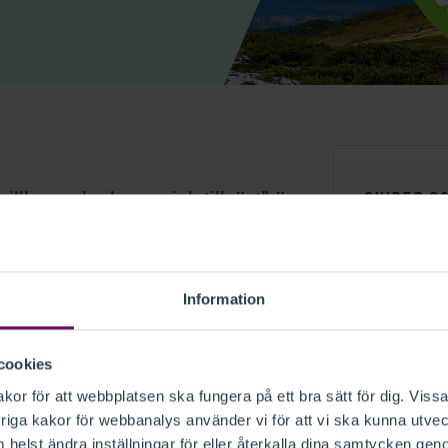
illkor och ekonomisk tillväxt” är
GUIDER O
 både för de egna medarbetarna
HÅLLB
.
Information
rbetar med dagligen i sina uppdrag och
cookies
ps här är att lyfta
or för att webbplatsen ska fungera på ett bra sätt för dig. Vissa
rsmål och ta fram utmaningar och
iga kakor för webbanalys använder vi för att vi ska kunna utvec
arhet.
helst ändra inställningar för eller återkalla dina samtycken gen