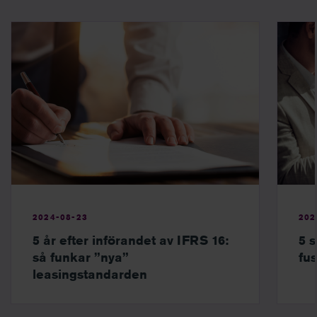
2024-08-23
202
5 år efter införandet av IFRS 16:
5 s
så funkar ”nya”
fu
leasingstandarden