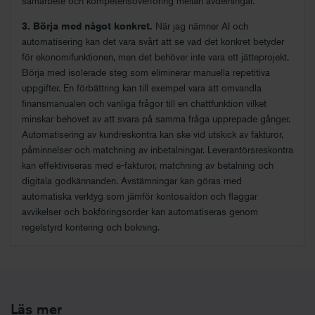
samarbete och kompetensöverföring mellan avdelningar.
3. Börja med något konkret.
När jag nämner AI och
automatisering kan det vara svårt att se vad det konkret betyder
för ekonomifunktionen, men det behöver inte vara ett jätteprojekt.
Börja med isolerade steg som eliminerar manuella repetitiva
uppgifter. En förbättring kan till exempel vara att omvandla
finansmanualen och vanliga frågor till en chattfunktion vilket
minskar behovet av att svara på samma fråga upprepade gånger.
Automatisering av kundreskontra kan ske vid utskick av fakturor,
påminnelser och matchning av inbetalningar. Leverantörsreskontra
kan effektiviseras med e-fakturor, matchning av betalning och
digitala godkännanden. Avstämningar kan göras med
automatiska verktyg som jämför kontosaldon och flaggar
avvikelser och bokföringsorder kan automatiseras genom
regelstyrd kontering och bokning.
Läs mer