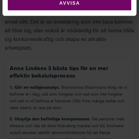
AVVISA
Vinsten och hävstången kommer när du börjar
automatisera, effektivisera eller frigöra resurser på
annat sätt. Det är en investering som inte bara kommer
att löna sig, utan också är nödvändig för att kunna hålla
sig konkurrenskraftig och skapa en attraktiv
arbetsplats.
Anna Lindéns 3 bästa tips för en mer
effektiv bokslutsprocess
1. Gör en nulägesanalys.
Brainstorma tillsammans kring var ni
befinner er i dag, vad som fungerar och vad som inte fungerar
och vart ni vill befinna er framöver. Ofta finns många tankar och
idéer internt, ta vara på dem!
2. Utnyttja den befintliga kompetensen.
Ge personer med
intresse och vilja att driva förändring mandat och tid. Involverar
också resurser utanför ekonomifunktionen för att främja