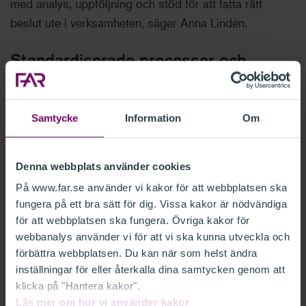
med analys, uppföljning och stöd för att fatta rätt
beslut ute i verksamheten, säger Anna Lindén.
Standardiserade processer och
kontinuerlig förbättring
Men allt är inte automatisering när det kommer till
Samtycke
Information
Om
effektiva
bokslut
. Lika viktiga är de grundläggande
förutsättningarna. En tydlig roll- och ansvarsfördelning
Denna webbplats använder cookies
som minimerar risken för både dubbelarbete och
borttappade uppgifter, väl strukturerad dokumentation
På www.far.se använder vi kakor för att webbplatsen ska
fungera på ett bra sätt för dig. Vissa kakor är nödvändiga
och checklistor på plats, och – inte minst –
för att webbplatsen ska fungera. Övriga kakor för
standardisering och enhetliga processer inom
webbanalys använder vi för att vi ska kunna utveckla och
koncernen.
förbättra webbplatsen. Du kan när som helst ändra
inställningar för eller återkalla dina samtycken genom att
– Arbeta efter standardiserade processer, varje
klicka på "Hantera kakor".
månad, kvartal och år. Det skapar rutin, struktur och
Läs mer om hur vi använder kakor