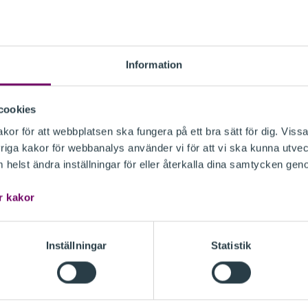
Information
cookies
or för att webbplatsen ska fungera på ett bra sätt för dig. Vissa
 synpunkter på ovanstående
iga kakor för webbanalys använder vi för att vi ska kunna utvec
helst ändra inställningar för eller återkalla dina samtycken gen
a följande.
r kakor
Inställningar
Statistik
 PROMEMORIA HARMONISERADE
TLANDET FI2025 02341.PDF