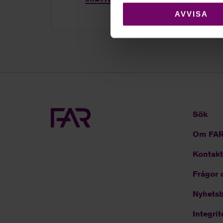
AVVISA
Sök
Om FA
Kontakt
Frågor 
Nyhetsb
Integrit