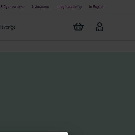
Frågor och svar
Nyhetsbrev
Integritetspolicy
In English
Visa min varukorg
sverige