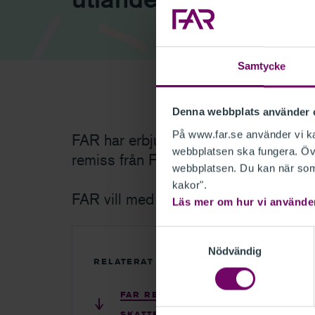
Samtycke
Denna webbplats använder 
På www.far.se använder vi kak
FAR har erbjudits tillfälle att lämna
webbplatsen ska fungera. Övr
remiss från Finansdepartementet.
webbplatsen. Du kan när som 
kakor".
FAR vill med anledning av detta anför
Läs mer om hur vi använde
Samtyckesval
Nödvändig
RELATERAT
FAR REMISSVAR - SKATTEVERKETS
SKATTEREGLER FÖR PENSION FRÅN U