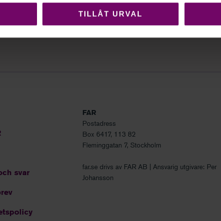
TILLÅT URVAL
FAR
Postadress
R
Box 6417, 113 82
Fleminggatan 7, Stockholm
far.se drivs av FAR AB | Ansvarig utgivare: Per
och svar
Johansson
rev
etspolicy