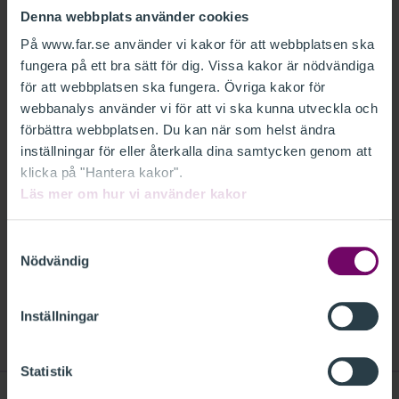
FAR har erbjudits tillfälle att lämna
Denna webbplats använder cookies
synpunkter över Justitiedepartementets
På www.far.se använder vi kakor för att webbplatsen ska
remiss Uppskjutande av kravet på att
fungera på ett bra sätt för dig. Vissa kakor är nödvändiga
hållbarhetsrapportera för vissa företag
för att webbplatsen ska fungera. Övriga kakor för
webbanalys använder vi för att vi ska kunna utveckla och
(Ju2025/000624). FAR vill med anledning
förbättra webbplatsen. Du kan när som helst ändra
av detta anföra följande.
inställningar för eller återkalla dina samtycken genom att
klicka på "Hantera kakor".
Läs mer om hur vi använder kakor
RELATERAT
FAR REMISSVAR - UPPSKJUTANDE AV KRAVET
Samtyckesval
Nödvändig
PÅ ATT HÅLLBARHETSRAPPORTERA FÖR VISSA
FÖRETAG JU2025 00624.PDF
Inställningar
Statistik