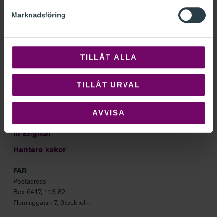
Marknadsföring
Sök
Om FAR
TILLÅT ALLA
Kontakt
TILLÅT URVAL
Frågor och svar
Nyhetsbrev
AVVISA
Integritetspolicy
In English
Hantera kakor
FAR
Postadress
Box 6417, 113 82
Fleminggatan 7, Stockholm