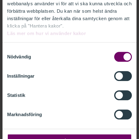
webbanalys använder vi för att vi ska kunna utveckla och
används för rätt typ av uppdrag.
förbättra webbplatsen. Du kan när som helst ändra
inställningar för eller återkalla dina samtycken genom att
2. Undvika onödiga trösklar och
klicka på "Hantera kakor".
marknadskoncentration
Läs mer om hur vi använder kakor
Att införa nya och mer långtgående formella
behörighetskrav i nuläget riskerar att minska yrkets
Samtyckesval
Nödvändig
attraktivitet, skapa tröghet i systemet och ytterst leda
till ökad marknadskoncentration.
Inställningar
Med ett tillämpningsområde där endast omkring 200
företag i Sverige omfattas av lagkrav blir sådana risker
Statistik
mer påtagliga.
Marknadsföring
3. Baskunskap om hållbarhet är fortsatt
relevant för alla revisorer
Hållbarhetsfrågorna påverkar den finansiella