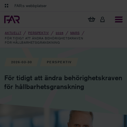
Gå till innehåll
Gå till navigation
FAR:s webbplatser
FAR Online
Ekonomiska regler på ett och samma ställe
Visa min varukorg
Tidningen Balans
Debatt och fördjupning i branschens frågor
AKTUELLT
PERSPEKTIV
2026
MARS
FÖR TIDIGT ATT ÄNDRA BEHÖRIGHETSKRAVEN
FÖR HÅLLBARHETSGRANSKNING
2026-03-30
PERSPEKTIV
För tidigt att ändra behörighetskraven
för hållbarhetsgranskning