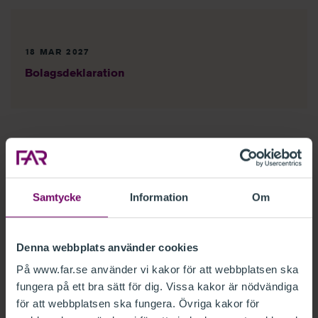
18 MAR 2027
Bolagsdeklaration
Onlinekurser när du vill
Samtycke
Information
Om
Onlinekurserna omfattar både grundläggande och mer
kvalificerade kurser.
Nya onlinekurser publiceras
löpande.
Denna webbplats använder cookies
På www.far.se använder vi kakor för att webbplatsen ska
Redovisning
fungera på ett bra sätt för dig. Vissa kakor är nödvändiga
(
19
)
för att webbplatsen ska fungera. Övriga kakor för