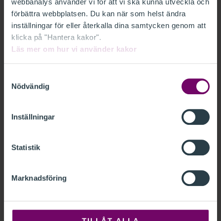
webbanalys använder vi för att vi ska kunna utveckla och
förbättra webbplatsen. Du kan när som helst ändra
Moms
(
8
)
inställningar för eller återkalla dina samtycken genom att
klicka på "Hantera kakor".
Läs mer om hur vi använder kakor
Skatt
(
2
)
Samtyckesval
Nödvändig
Controlling
(
4
)
Inställningar
Statistik
Fastighet
(
3
)
Marknadsföring
Lön
(
9
)
TILLÅT ALLA