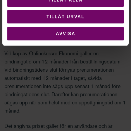
Hållbarhet
(
1
)
TILLÅT URVAL
AVVISA
Så här fungerar det
Vid köp av Onlinekurser Ekonomi gäller en
bindningstid om 12 månader från beställningsdatum.
Vid bindningstidens slut förnyas prenumerationen
automatiskt med 12 månader i taget, såvida
prenumerationen inte sägs upp senast 1 månad före
bindningstidens slut. Därefter kan prenumerationen
sägas upp när som helst med en uppsägningstid om 1
månad.
Det angivna priset gäller för en användare och är