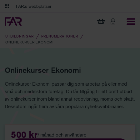
Gå till innehåll
Gå till navigation
FAR:s webbplatser
FAR Online
Ekonomiska regler på ett och samma ställe
Visa min varukorg
Tidningen Balans
UTBILDNINGAR
PRENUMERATIONER
Debatt och fördjupning i branschens frågor
ONLINEKURSER EKONOMI
Onlinekurser Ekonomi
Onlinekurser Ekonomi passar dig som arbetar på eller med
små och medelstora företag. Du får tillgång till ett brett utbud
av onlinekurser inom bland annat redovisning, moms och skatt.
Dessutom ingår flera av våra populära nyhetswebbinarier.
500 kr
/ månad och användare