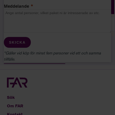
medelstora företag.
Meddelande
KÖP NU
LÄS MER
SKICKA
*Gäller vid köp för minst fem personer vid ett och samma
tillfälle.
ALLA ONLINEPRENUMERATIONER
Sök
Om FAR
Kontakt