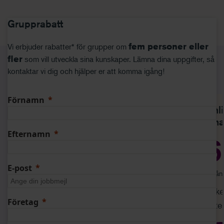
Grupprabatt
fem personer eller
Vi erbjuder rabatter* för grupper om
fler
som vill utveckla sina kunskaper. Lämna dina uppgifter, så
kontaktar vi dig och hjälper er att komma igång!
Relaterade produkter
Förnamn
Onlinekurser & regelverk
Onl
Ekonomi
Fin
Efternamn
710 kr
6
E-post
/ månad och användare
/ mån
Få tillgång till både onlinekurser,
Pake
Företag
nyhetswebbinarier och regelverk - för
noter
dig som arbetar på eller med små och