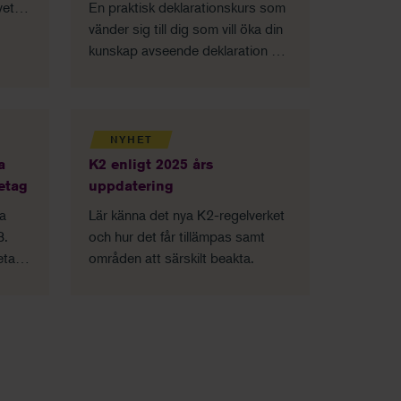
vet
En praktisk deklarationskurs som
t, vad
vänder sig till dig som vill öka din
 göra
kunskap avseende deklaration av
aktiebolag och dess ägare när
det gäller fåmansbolag.
NYHET
a
K2 enligt 2025 års
retag
uppdatering
ka
Lär känna det nya K2-regelverket
3.
och hur det får tillämpas samt
etar
områden att särskilt beakta.
etag
-