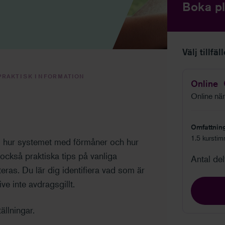
Boka pl
Välj tillfäl
PRAKTISK INFORMATION
Online
Online när 
Omfattnin
1.5 kurstim
ld hur systemet med förmåner och hur
också praktiska tips på vanliga
Antal de
eras. Du lär dig identifiera vad som är
e inte avdragsgillt.
ällningar.