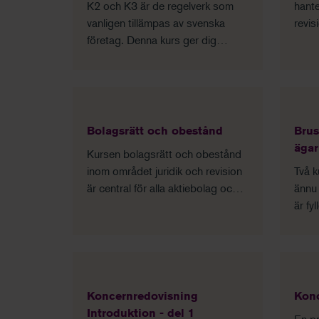
K2 och K3 är de regelverk som
hante
vanligen tillämpas av svenska
revis
företag. Denna kurs ger dig
lär d
kunskap om hur du upprättar
bäst 
bokslut och årsredovisning utifrån
uttal
dessa regelverk.
anmä
Bolagsrätt och obestånd
Brus
ägar
Kursen bolagsrätt och obestånd
inom området juridik och revision
Två k
är central för alla aktiebolag och
ännu 
de som arbetar med denna typ av
är fy
företag. I denna kurs får du en
kvali
fördjupning i de
fåma
aktiebolagsrättsliga reglerna och
dig a
en repetition över centrala
dina 
begrepp kopplade till
Koncernredovisning
Konc
tillämpningen.
Introduktion - del 1