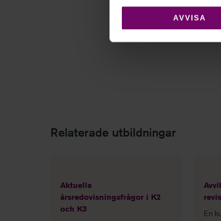
AVVISA
Relaterade utbildningar
Aktuella
Avvi
årsredovisningsfrågor i K2
revi
och K3
En ku