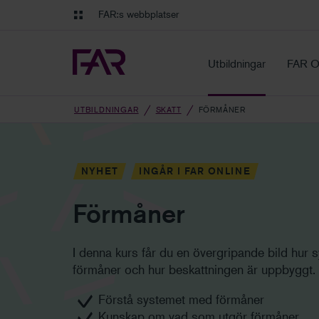
Gå till innehåll
Gå till navigation
FAR:s webbplatser
FAR Online
Ekonomiska regler på ett o
Utbildningar
FAR O
UTBILDNINGAR
SKATT
FÖRMÅNER
NYHET
INGÅR I FAR ONLINE
Förmåner
I denna kurs får du en övergripande bild hur
förmåner och hur beskattningen är uppbyggt.
Förstå systemet med förmåner
Kunskap om vad som utgör förmåner