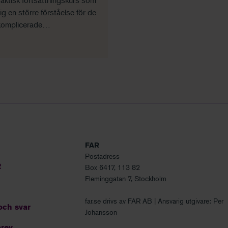
aktisk fortsättningskurs som
ig en större förståelse för de
komplicerade
emställningarna inom
ernredovisning och hur du
rar dessa.
FAR
Postadress
R
Box 6417, 113 82
Fleminggatan 7, Stockholm
far.se drivs av FAR AB | Ansvarig utgivare: Per
och svar
Johansson
rev