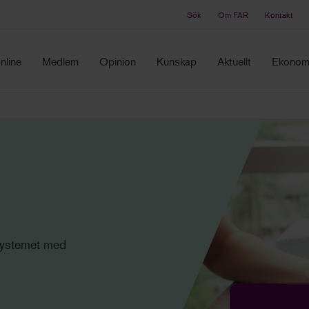
Sök
Om FAR
Kontakt
Tidningen Balans
ch samma ställe
Debatt och fördjupning i branschens frågor
nline
Medlem
Opinion
Kunskap
Aktuellt
Ekonomi
 systemet med