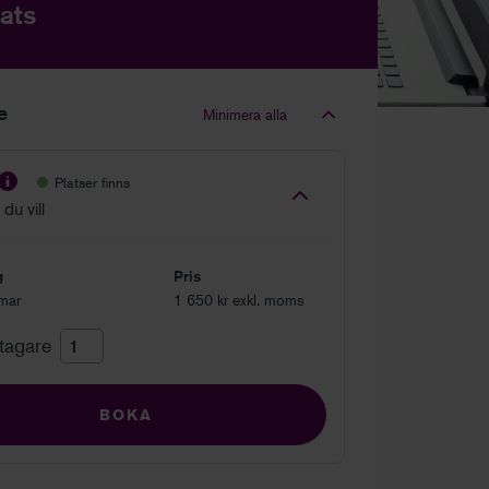
ats
le
Minimera alla
Platser finns
du vill
g
Pris
mar
1 650 kr exkl. moms
ltagare
BOKA