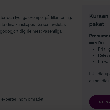
Kursen i
ter och tydliga exempel på tillämpning.
paket
testa dina kunskaper. Kursen avslutas
illgodogjort dig de mest väsentliga
Prenumere
och få:
Fri til
Releva
En val
Håll dig u
ett smidigt 
 experter inom området.
SE V