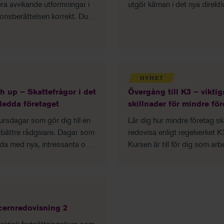
ra avvikande utformningar i
utgör kärnan i det nya direkti
ionsberättelsen korrekt. Du
för rapportering av hållbarhe
ig skillnaderna och hur du
det innebär och hur man kan
utformar modifierade
i praktiken.
anden, upplysningar och
rkningar.
NYHET
h up – Skattefrågor i det
Övergång till K3 – viktig
ledda företaget
skillnader för mindre fö
ursdagar som gör dig till en
Lär dig hur mindre företag s
bättre rådgivare. Dagar som
redovisa enligt regelverket K
llda med nya, intressanta och
Kursen är till för dig som arb
ficerade skattefrågor för
med redovisning i mindre för
nsföretaget och som hjälper
och föreningar som följer K3
tt skapa ett mervärde för
regelverket.
kunder.
ernredovisning 2