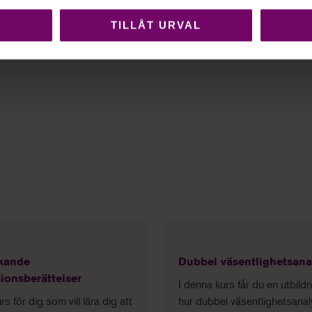
TILLÅT URVAL
kande
Dubbel väsentlighetsana
sionsberättelser
I denna kurs får du en utbildn
rs för dig som vill lära dig att
hur dubbel väsentlighetsanal