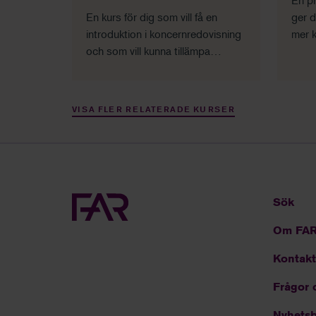
En pr
En kurs för dig som vill få en
ger d
introduktion i koncernredovisning
mer 
och som vill kunna tillämpa
probl
grundläggande delar i arbetet
konc
med koncernens bokslut.
hante
VISA FLER RELATERADE KURSER
Sök
Om FA
Kontakt
Frågor 
Nyhetsb