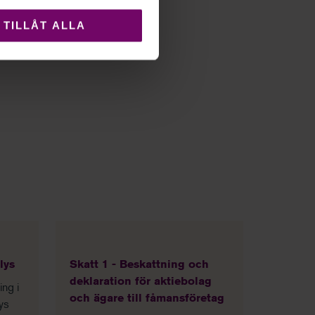
TILLÅT ALLA
lys
Skatt 1 - Beskattning och
deklaration för aktiebolag
ing i
och ägare till fåmansföretag
ys