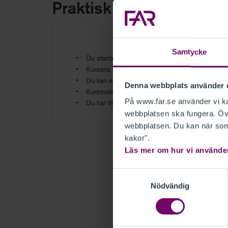
Praktisk information
Samtycke
Du startar onlinekursen via
Mina utbildningar
Kursens genomförandetid är ca 50 minuter
Du kan enkelt repetera avsnitt
Denna webbplats använder 
Kursmaterial i pdf finns för utvalda kurser
På www.far.se använder vi kak
Du har tillgång till kursen/filmen i 12 månader
webbplatsen ska fungera. Övr
webbplatsen. Du kan när som 
kakor".
Läs mer om hur vi använde
Samtyckesval
Nödvändig