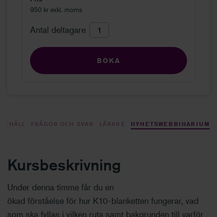
950 kr exkl. moms
Antal deltagare
BOKA
NEHÅLL
FRÅGOR OCH SVAR
LÄRARE
NYHETSWEBBINARIUM
Kursbeskrivning
Under
denna
timme
får du en
ökad
förståelse
för
hur
K10-
blanketten fungerar, vad
som ska fyllas i vilken ruta samt bakgrunden till varför