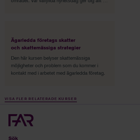
området. Vår välfyllda nyhetsdag ger dig allt du
behöver veta om skatt just nu.
Ägarledda företags skatter
och skattemässiga strategier
Den här kursen belyser skattemässiga
möjligheter och problem som du kommer i
kontakt med i arbetet med ägarledda företag.
VISA FLER RELATERADE KURSER
Sök