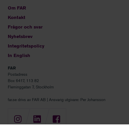
Om FAR
Kontakt
Frågor och svar
Nyhetsbrev
Integritetspolicy
In English
FAR
Postadress
Box 6417, 113 82
Fleminggatan 7, Stockholm
far.se drivs av FAR AB | Ansvarig utgivare: Per Johansson