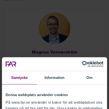
Magnus Vennerström
Skattejurist och Auktoriserad skatterådgivare
FAR
Grant Thornton Sweden
Samtycke
Information
Om
Magnus är jurist och Auktoriserad Skatterådgivare FAR. Han är
verksam vid Grant Thornton i Stockholm där han är partner. Han
arbetar med allmän företagsbeskattning, men är även specialist
Denna webbplats använder cookies
på beskattning av fåmansföretag och dess delägare. Han har
mångårig erfarenhet av utbildningar och är en ofta anlitad
På www.far.se använder vi kakor för att webbplatsen ska
föredragshållare.
fungera på ett bra sätt för dig. Vissa kakor är nödvändiga