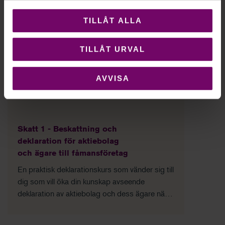
TILLÅT ALLA
TILLÅT URVAL
Relaterade utbildningar
AVVISA
Skatt 1 - Beskattning och
deklaration för aktiebolag
och ägare till fåmansföretag
En praktisk deklarationskurs som vänder sig till
dig som vill öka din kunskap avseende
deklaration av aktiebolag och dess ägare när
det gäller fåmansbolag.