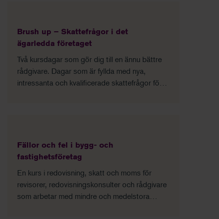
Brush up – Skattefrågor i det
ägarledda företaget
Två kursdagar som gör dig till en ännu bättre
rådgivare. Dagar som är fyllda med nya,
intressanta och kvalificerade skattefrågor för
fåmansföretaget och som hjälper dig att skapa
ett mervärde för dina kunder.
Fällor och fel i bygg- och
fastighetsföretag
En kurs i redovisning, skatt och moms för
revisorer, redovisningskonsulter och rådgivare
som arbetar med mindre och medelstora
fastighetsföretag.