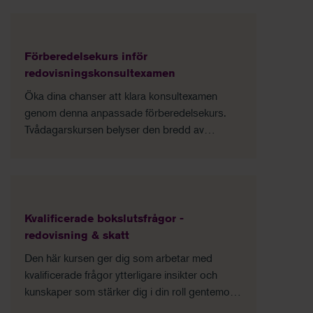
Förberedelsekurs inför
redovisningskonsultexamen
Öka dina chanser att klara konsultexamen
genom denna anpassade förberedelsekurs.
Tvådagarskursen belyser den bredd av
områden som kan behandlas på provet. En
kurs inom reko ingår. Se alla kommande
tillfällen genom att klicka på "Läs mer och
boka".
Kvalificerade bokslutsfrågor -
redovisning & skatt
Den här kursen ger dig som arbetar med
kvalificerade frågor ytterligare insikter och
kunskaper som stärker dig i din roll gentemot
kunden. Vi går igenom svåra och högaktuella