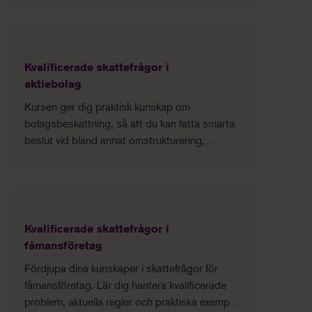
frågor, såväl ur ett redovisnings- som ur ett
skatteperspektiv.
Kvalificerade skattefrågor i
aktiebolag
Kursen ger dig praktisk kunskap om
bolagsbeskattning, så att du kan fatta smarta
beslut vid bland annat omstrukturering,
finansiering av koncerner och avyttring av
verksamheter – både i Sverige och
internationellt.
Kvalificerade skattefrågor i
fåmansföretag
Fördjupa dina kunskaper i skattefrågor för
fåmansföretag. Lär dig hantera kvalificerade
problem, aktuella regler och praktiska exempel