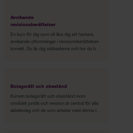
med lång rådgivar- och revisionserfarenhet.
Avvikande
revisionsberättelser
En kurs för dig som vill lära dig att hantera
avvikande utformningar i revisionsberättelsen
korrekt. Du lär dig skillnaderna och hur du bäst
utformar modifierade uttalanden, upplysningar
och anmärkningar.
Bolagsrätt och obestånd
Kursen bolagsrätt och obestånd inom
området juridik och revision är central för alla
aktiebolag och de som arbetar med denna typ
av företag. I denna kurs får du en fördjupning i
de aktiebolagsrättsliga reglerna och en
repetition över centrala begrepp kopplade till