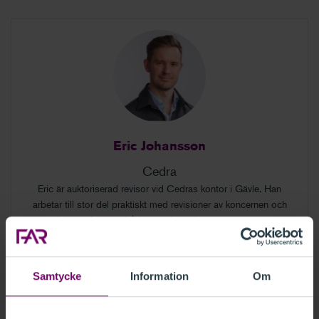
Eric Johansson
Cedra
Eric är auktoriserad revisor vid Cedras kontor i Gävle. Han
arbetar till stor del praktiskt med revisioner av koncernen och
medelstora företag, både som huvudansvarig revisor och
granskningsledare.
Samtycke
Information
Om