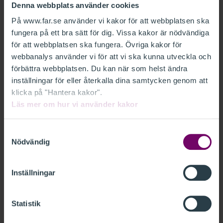
Denna webbplats använder cookies
På www.far.se använder vi kakor för att webbplatsen ska
fungera på ett bra sätt för dig. Vissa kakor är nödvändiga
för att webbplatsen ska fungera. Övriga kakor för
Henrik Leandersson
webbanalys använder vi för att vi ska kunna utveckla och
förbättra webbplatsen. Du kan när som helst ändra
Cedra
inställningar för eller återkalla dina samtycken genom att
Henrik är auktoriserad revisor vid Cedras kontor i Göteborg där
klicka på "Hantera kakor".
han jobbar som påskrivande revisor och projektledare av
Läs mer om hur vi använder kakor
revisioner för medelstora till större revisioner. Henrik jobbar även
aktivt med Cedras metodik- och kvalitetsarbete.
Samtyckesval
Nödvändig
Inställningar
Statistik