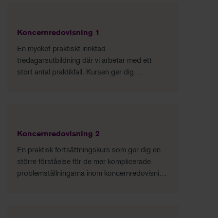
Koncernredovisning 1
En mycket praktiskt inriktad
tredagarsutbildning där vi arbetar med ett
stort antal praktikfall. Kursen ger dig
grundläggande kunskaper om principerna för
förvärvsmetoden och den praktiska
utformningen av koncernredovisningen.
Koncernredovisning 2
En praktisk fortsättningskurs som ger dig en
större förståelse för de mer komplicerade
problemställningarna inom koncernredovisning
och hur du hanterar dessa.