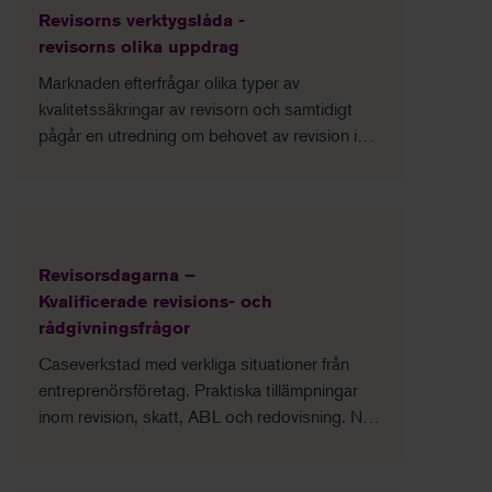
Revisorns verktygslåda -
revisorns olika uppdrag
Marknaden efterfrågar olika typer av
kvalitetssäkringar av revisorn och samtidigt
pågår en utredning om behovet av revision i
mindre företag. Kursen hjälper dig utvidga din
verktygslåda med andra former av uppdrag du
som revisor kan utföra.
Revisorsdagarna –
Kvalificerade revisions- och
rådgivningsfrågor
Caseverkstad med verkliga situationer från
entreprenörsföretag. Praktiska tillämpningar
inom revision, skatt, ABL och redovisning. Nya
angreppssätt via erfarenhetsutbyte med
branschkollegor. Aktuella perspektiv från lärare