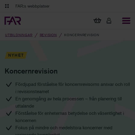
Gå till innehåll
Gå till navigation
FAR:s webbplatser
FAR Online
Ekonomiska regler på ett och samma ställe
Visa min varukorg
Tidningen Balans
Debatt och fördjupning i branschens frågor
UTBILDNINGAR
REVISION
KONCERNREVISION
NYHET
Koncernrevision
Fördjupad förståelse för koncernrevisorns ansvar och roll
i revisionsteamet
En genomgång av hela processen – från planering till
uttalande
Förståelse för enheternas betydelse och väsentlighet i
koncernen
Fokus på mindre och medelstora koncerner med
varierande komplexitet