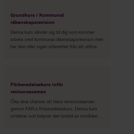
tillämpningen.
Grundkurs i Kommunal
räkenskapsrevision
Denna kurs vänder sig till dig som kommer
arbeta med kommunal räkenskapsrevision men
har liten eller ingen erfarenhet från att utföra
räkenskapsrevision.
Förberedelsekurs inför
revisorsexamen
Öka dina chanser att klara revisorsexamen
genom FAR:s förberedelsekurs. Denna kurs
omfattar och belyser den bredd av områden
som kan behandlas på provet, till exempel
revision, redovisning, skatt m.m.