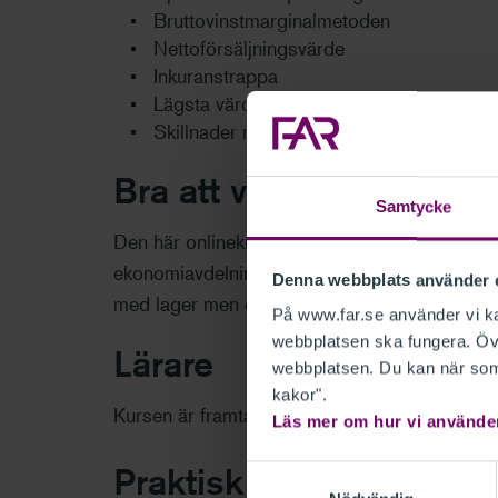
Bruttovinstmarginalmetoden
Nettoförsäljningsvärde
Inkuranstrappa
Lägsta värdets princip
Skillnader mellan K2 och K3
Bra att veta
Samtycke
Den här onlinekursen passar bra både för re
ekonomiavdelningar och revisorer som behöver 
Denna webbplats använder 
med lager men också för de som är nya inom
På www.far.se använder vi kak
webbplatsen ska fungera. Övr
Lärare
webbplatsen. Du kan när som 
kakor".
Kursen är framtagen av FAR tillsammans med
Läs mer om hur vi använde
Praktisk information
Samtyckesval