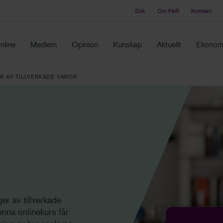
Sök
Om FAR
Kontakt
Tidningen Balans
ch samma ställe
Debatt och fördjupning i branschens frågor
nline
Medlem
Opinion
Kunskap
Aktuellt
Ekonomi
R AV TILLVERKADE VAROR
ger av tillverkade
nna onlinekurs får