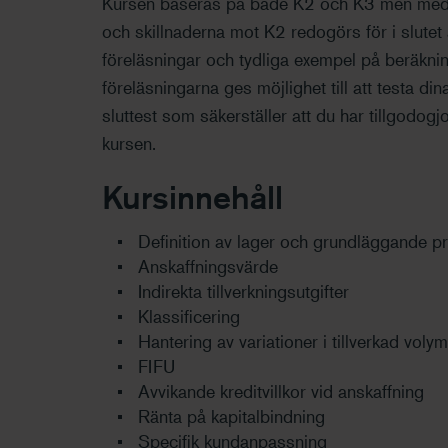
Kursen baseras på både K2 och K3 men med u
och skillnaderna mot K2 redogörs för i slutet
föreläsningar och tydliga exempel på beräknin
föreläsningarna ges möjlighet till att testa d
sluttest som säkerställer att du har tillgodogj
kursen.
Kursinnehåll
Definition av lager och grundläggande pr
Anskaffningsvärde
Indirekta tillverkningsutgifter
Klassificering
Hantering av variationer i tillverkad volym
FIFU
Avvikande kreditvillkor vid anskaffning
Ränta på kapitalbindning
Specifik kundanpassning