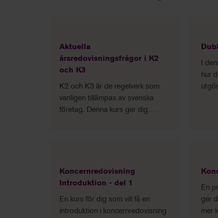
Aktuella
Dubb
årsredovisningsfrågor i K2
I den
och K3
hur d
K2 och K3 är de regelverk som
utgör
vanligen tillämpas av svenska
för r
företag. Denna kurs ger dig
det i
kunskap om hur du upprättar
i pra
bokslut och årsredovisning utifrån
dessa regelverk.
Koncernredovisning
Konc
Introduktion - del 1
En pr
En kurs för dig som vill få en
ger d
introduktion i koncernredovisning
mer 