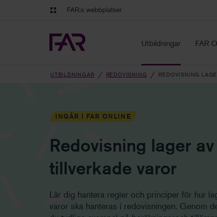
Gå till innehåll
Gå till navigation
FAR:s webbplatser
FAR Online
Ekonomiska regler på ett o
Utbildningar
FAR O
UTBILDNINGAR
REDOVISNING
REDOVISNING LAGE
INGÅR I FAR ONLINE
Redovisning lager av
tillverkade varor
Lär dig hantera regler och principer för hur la
varor ska hanteras i redovisningen. Genom de