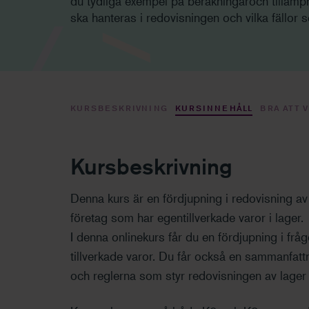
du tydliga exempel på beräkningaroch tillämpn
ska hanteras i redovisningen och vilka fällor
KURSBESKRIVNING
KURSINNEHÅLL
BRA ATT 
Kursbeskrivning
Denna kurs är en fördjupning i redovisning a
företag som har egentillverkade varor i lager.
I denna onlinekurs får du en fördjupning i fråg
tillverkade varor. Du får också en sammanfat
och reglerna som styr redovisningen av lager 