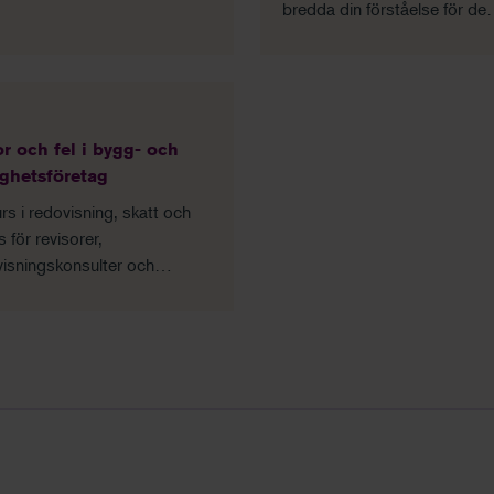
emställningarna inom
bredda din förståelse för de
ernredovisning och hur du
utmaningar som ofta följer 
rar dessa.
koncernförhållanden.
or och fel i bygg- och
ighetsföretag
rs i redovisning, skatt och
för revisorer,
isningskonsulter och
ivare som arbetar med
re och medelstora
ghetsföretag.