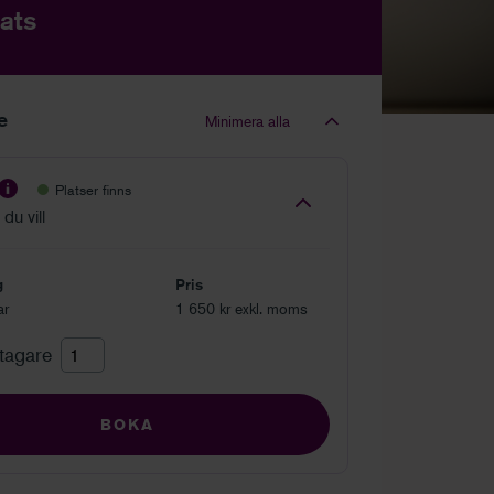
ats
le
Minimera alla
Platser finns
du vill
g
Pris
ar
1 650 kr exkl. moms
ltagare
BOKA