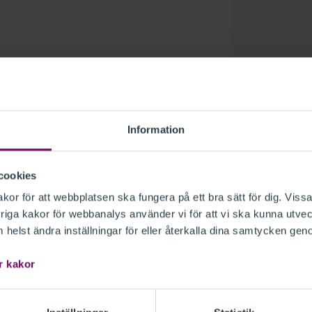
Information
dovisningskonsulter, medarbetare på
en repetition inför praktiskt arbete
cookies
 området.
or för att webbplatsen ska fungera på ett bra sätt för dig. Vissa
iga kakor för webbanalys använder vi för att vi ska kunna utvec
helst ändra inställningar för eller återkalla dina samtycken gen
 experter inom området.
r kakor