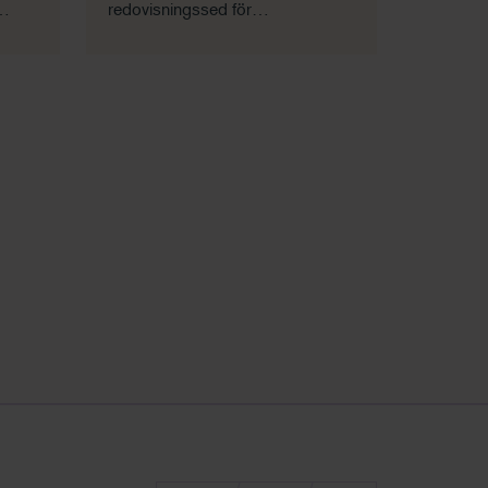
redovisningssed för
med
fastighetsbolag. Vi går igenom
alla väsentliga områden som är
specifika för fastighetsbolag och
beskriver vilka olika regelsystem
som finns.