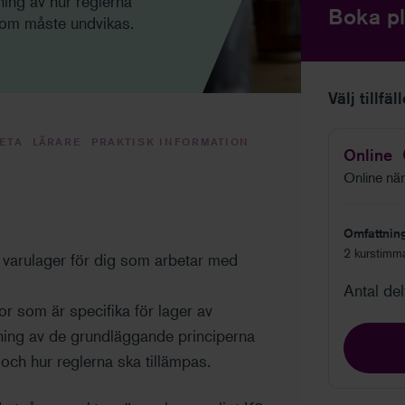
ing av hur reglerna
Boka pl
 som måste undvikas.
Välj tillfäl
VETA
LÄRARE
PRAKTISK INFORMATION
Online
Online när 
Omfattnin
2 kurstimm
v varulager för dig som arbetar med
Antal de
or som är specifika för lager av
tning av de grundläggande principerna
och hur reglerna ska tillämpas.