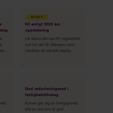
NYHET
a
K2 enligt 2025 års
retag
uppdatering
ka
Lär känna det nya K2-regelverket
3.
och hur det får tillämpas samt
etar
områden att särskilt beakta.
etag
-
God redovisningssed i
fastighetsföretag
 med
Kursen ger dig en övergripande
bild av vad som är god