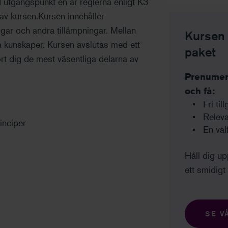
tgångspunkt en är reglerna enligt K3
 av kursen.Kursen innehåller
gar och andra tillämpningar. Mellan
Kursen i
ina kunskaper. Kursen avslutas med ett
paket
ort dig de mest väsentliga delarna av
Prenumere
och få:
Fri til
Releva
inciper
En val
Håll dig u
ett smidigt 
SE V