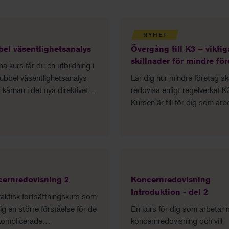
NYHET
el väsentlighetsanalys
Övergång till K3 – viktig
skillnader för mindre fö
na kurs får du en utbildning i
ubbel väsentlighetsanalys
Lär dig hur mindre företag s
 kärnan i det nya direktivet
redovisa enligt regelverket K
apportering av hållbarhet, vad
Kursen är till för dig som arb
nnebär och hur man kan göra
med redovisning i mindre för
ktiken.
och föreningar som följer K3
regelverket.
ernredovisning 2
Koncernredovisning
Introduktion - del 2
aktisk fortsättningskurs som
ig en större förståelse för de
En kurs för dig som arbetar
komplicerade
koncernredovisning och vill