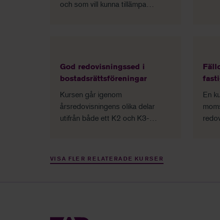
och som vill kunna tillämpa
probl
grundläggande delar i arbetet
konc
med koncernens bokslut.
hante
God redovisningssed i
Fäll
bostadsrättsföreningar
fast
Kursen går igenom
En ku
årsredovisningens olika delar
moms 
utifrån både ett K2 och K3-
redov
perpektiv med fokus på det som
rådg
är speciellt för
mind
bostadsrättsföreningar, för att du
fasti
VISA FLER RELATERADE KURSER
ska kunna vägleda styrelsen vid
upprättandet av
årsredovisningen.