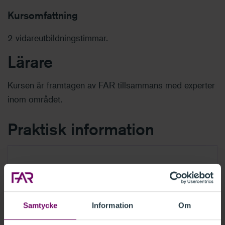
Kursomfattning
2 vidareutbildningstimmar.
Lärare
Kursen är framtagen av FAR tillsammans med experter
inom området.
Praktisk information
Du startar onlinekursen via
Mina utbildningar
Kursen är cirka 60 minuter
Du kan enkelt repetera avsnitt
Kursmaterial i pdf finns för utvalda kurser
Samtycke
Information
Om
Du har tillgång till kursen/filmen i 12 månader