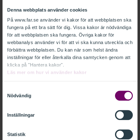
Denna webbplats använder cookies
Kursen ingår i alla våra onlinekurs-
På www.far.se använder vi kakor för att webbplatsen ska
paket
fungera på ett bra sätt för dig. Vissa kakor är nödvändiga
för att webbplatsen ska fungera. Övriga kakor för
Prenumerera på ett av våra onlinekurs-
webbanalys använder vi för att vi ska kunna utveckla och
paket och få:
förbättra webbplatsen. Du kan när som helst ändra
Fri tillgång till ett brett utbud av
inställningar för eller återkalla dina samtycken genom att
onlinekurser
klicka på "Hantera kakor".
Relevanta nyhetswebbinarier
Läs mer om hur vi använder kakor
En valfri nyhetsdag (endast i Premium)
Samtyckesval
Håll dig uppdaterad och utveckla din
Nödvändig
kompetens på ett smidigt och effektivt sätt.
Inställningar
SE VÅRA PAKET
Statistik