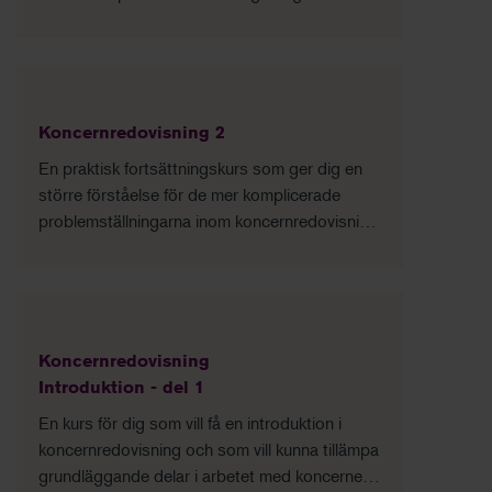
grundläggande kunskaper om principerna för
förvärvsmetoden och den praktiska
utformningen av koncernredovisningen.
Koncernredovisning 2
En praktisk fortsättningskurs som ger dig en
större förståelse för de mer komplicerade
problemställningarna inom koncernredovisning
och hur du hanterar dessa.
Koncernredovisning
Introduktion - del 1
En kurs för dig som vill få en introduktion i
koncernredovisning och som vill kunna tillämpa
grundläggande delar i arbetet med koncernens