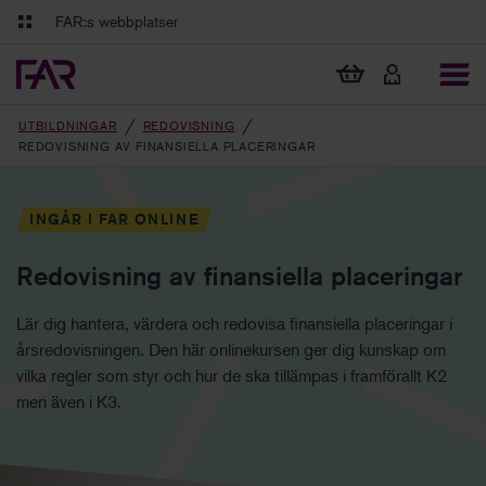
Gå till innehåll
Gå till navigation
FAR:s webbplatser
FAR Online
Ekonomiska regler på ett och samma ställe
Visa min varukorg
Tidningen Balans
Debatt och fördjupning i branschens frågor
UTBILDNINGAR
REDOVISNING
REDOVISNING AV FINANSIELLA PLACERINGAR
INGÅR I FAR ONLINE
Redovisning av finansiella placeringar
Lär dig hantera, värdera och redovisa finansiella placeringar i
årsredovisningen. Den här onlinekursen ger dig kunskap om
vilka regler som styr och hur de ska tillämpas i framförallt K2
men även i K3.