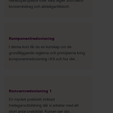
helhetsperspektiv över vilka regler som berör
koncernbidrag och aktieägartillskott.
Komponentredovisning
I denna kurs får du en kunskap om de
grundläggande reglerna och principerna kring
komponentredovisning i K3 och hur det
tillämpas i praktiken.
Koncernredovisning 1
En mycket praktiskt inriktad
tredagarsutbildning där vi arbetar med ett
stort antal praktikfall. Kursen ger dig