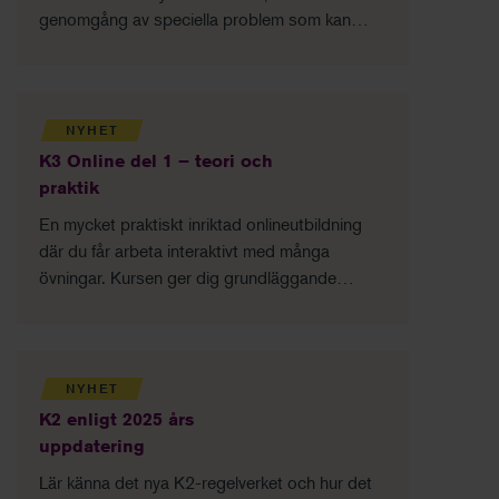
genomgång av speciella problem som kan
uppstå i analysen och dess tolkning.
NYHET
K3 Online del 1 – teori och
praktik
En mycket praktiskt inriktad onlineutbildning
där du får arbeta interaktivt med många
övningar. Kursen ger dig grundläggande
kunskaper i K3-regelverket.
NYHET
K2 enligt 2025 års
uppdatering
Lär känna det nya K2-regelverket och hur det