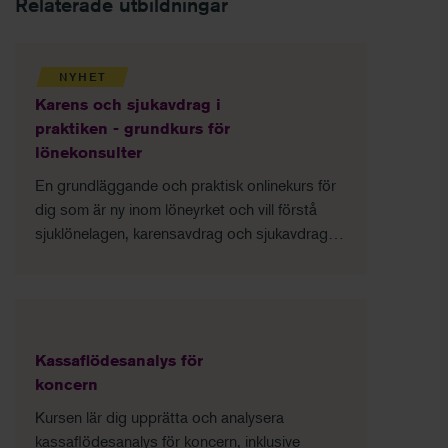
Relaterade utbildningar
NYHET
Karens och sjukavdrag i
praktiken - grundkurs för
lönekonsulter
En grundläggande och praktisk onlinekurs för
dig som är ny inom löneyrket och vill förstå
sjuklönelagen, karensavdrag och sjukavdrag –
och tillämpa reglerna korrekt i vardagen.
Grundläggande förståelse för sjuklönelagen
Praktisk hantering av karensavdrag och
sjukavdrag Vanliga fel och hur du undviker dem
Trygg start för dig som är ny lönekonsult
Kassaflödesanalys för
koncern
Kursen lär dig upprätta och analysera
kassaflödesanalys för koncern, inklusive