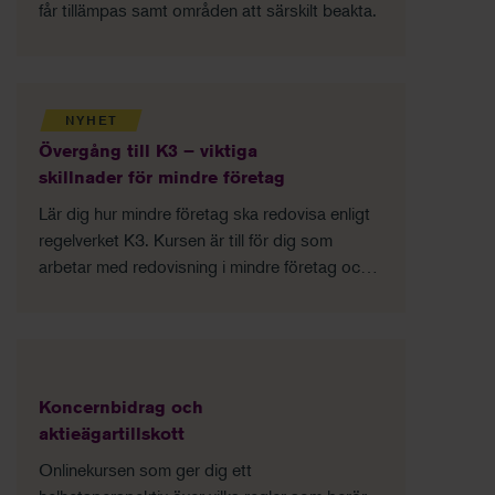
får tillämpas samt områden att särskilt beakta.
NYHET
Övergång till K3 – viktiga
skillnader för mindre företag
Lär dig hur mindre företag ska redovisa enligt
regelverket K3. Kursen är till för dig som
arbetar med redovisning i mindre företag och
föreningar som följer K3-regelverket.
Koncernbidrag och
aktieägartillskott
Onlinekursen som ger dig ett