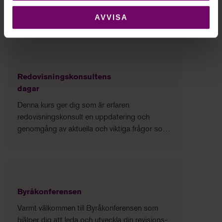
AVVISA
Relaterade utbildningar
Redovisningskonsultens
dagar
Denna kurs ger dig som är erfaren
redovisningskonsult en uppdatering och
genomgång av aktuella och viktiga frågor som
rör yrkesrollen.
Byråkonferensen
Varmt välkommen till Byråkonferensen som
hjälper dig att leda och utveckla din revisions-