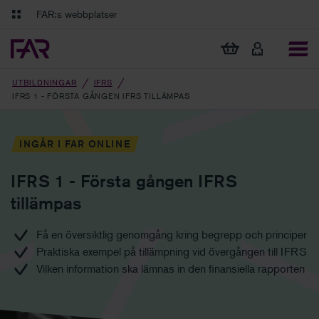
Gå till innehåll
Gå till navigation
FAR:s webbplatser
FAR Online
Ekonomiska regler på ett och samma ställe
Visa min varukorg
Tidningen Balans
Debatt och fördjupning i branschens frågor
UTBILDNINGAR
IFRS
IFRS 1 - FÖRSTA GÅNGEN IFRS TILLÄMPAS
INGÅR I FAR ONLINE
IFRS 1 - Första gången IFRS
tillämpas
Få en översiktlig genomgång kring begrepp och principer
Praktiska exempel på tillämpning vid övergången till IFRS
Vilken information ska lämnas in den finansiella rapporten