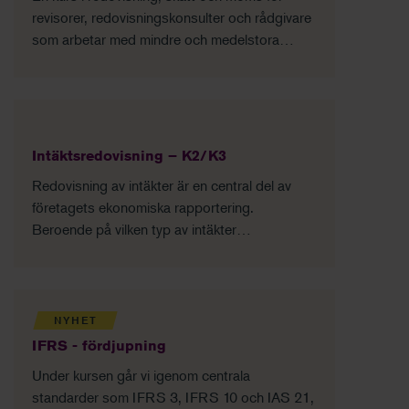
revisorer, redovisningskonsulter och rådgivare
som arbetar med mindre och medelstora
fastighetsföretag.
Intäktsredovisning – K2/K3
Redovisning av intäkter är en central del av
företagets ekonomiska rapportering.
Beroende på vilken typ av intäkter
verksamheten genererar, kan det vara olika
utmanande att periodisera och värdera dessa.
Det är avgörande att vi har en klar förståelse
för vad som levereras, samt när och hur den
NYHET
faktiska leveransen sker. När dessa faktorer
IFRS - fördjupning
har identifierats, kan de mätas mot reglerna för
Under kursen går vi igenom centrala
intäktsredovisning enligt K2 respektive K3, för
standarder som IFRS 3, IFRS 10 och IAS 21,
att säkerställa att redovisningen sker korrekt.