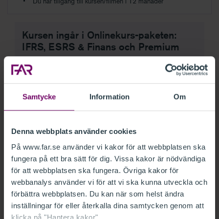
Du har tillgång till kursen/filmen i 12 månader
Kursen ingår i Onlinekurs-paketen:
IFRS, ESRS & Finans och Premium
Prenumerera på ett paket och få:
Tillgång till ett brett utbud av onlinekurser
Relevanta nyhetswebbinarier
Samtycke
Information
Om
En valfri nyhetsdag (endast i Premium)
Håll dig uppdaterad och utveckla din
Denna webbplats använder cookies
kompetens på ett smidigt och effektivt sätt.
På www.far.se använder vi kakor för att webbplatsen ska
fungera på ett bra sätt för dig. Vissa kakor är nödvändiga
för att webbplatsen ska fungera. Övriga kakor för
webbanalys använder vi för att vi ska kunna utveckla och
ONLINEKURSER IFRS, ESRS &
förbättra webbplatsen. Du kan när som helst ändra
FINANS
inställningar för eller återkalla dina samtycken genom att
klicka på "Hantera kakor".