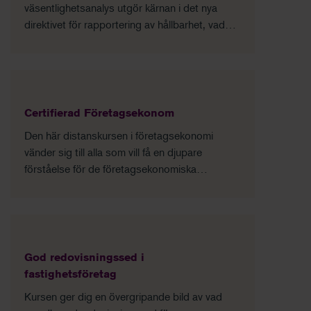
väsentlighetsanalys utgör kärnan i det nya
direktivet för rapportering av hållbarhet, vad
det innebär och hur man kan göra i praktiken.
Certifierad Företagsekonom
Den här distanskursen i företagsekonomi
vänder sig till alla som vill få en djupare
förståelse för de företagsekonomiska
processerna utifrån ett helhetssynsätt.
God redovisningssed i
fastighetsföretag
Kursen ger dig en övergripande bild av vad