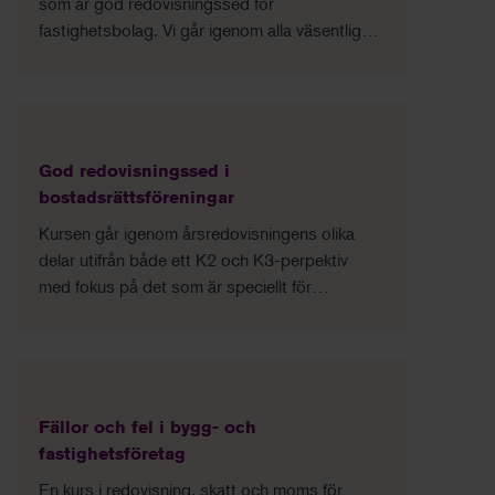
som är god redovisningssed för
fastighetsbolag. Vi går igenom alla väsentliga
områden som är specifika för fastighetsbolag
och beskriver vilka olika regelsystem som
finns.
God redovisningssed i
bostadsrättsföreningar
Kursen går igenom årsredovisningens olika
delar utifrån både ett K2 och K3-perpektiv
med fokus på det som är speciellt för
bostadsrättsföreningar, för att du ska kunna
vägleda styrelsen vid upprättandet av
årsredovisningen.
Fällor och fel i bygg- och
fastighetsföretag
En kurs i redovisning, skatt och moms för