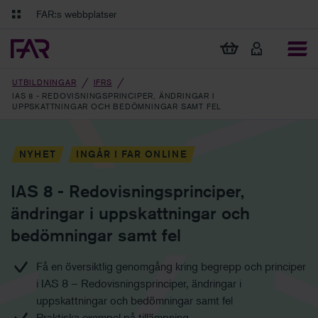
Gå till innehåll
Gå till navigation
FAR:s webbplatser
FAR Online
Ekonomiska regler på ett och samma ställe
Visa min varukorg
Tidningen Balans
Debatt och fördjupning i branschens frågor
UTBILDNINGAR
IFRS
IAS 8 - REDOVISNINGSPRINCIPER, ÄNDRINGAR I
UPPSKATTNINGAR OCH BEDÖMNINGAR SAMT FEL
NYHET
INGÅR I FAR ONLINE
IAS 8 - Redovisningsprinciper,
ändringar i uppskattningar och
bedömningar samt fel
Få en översiktlig genomgång kring begrepp och principer
i IAS 8 – Redovisningsprinciper, ändringar i
uppskattningar och bedömningar samt fel
Praktiska exempel på tillämpning