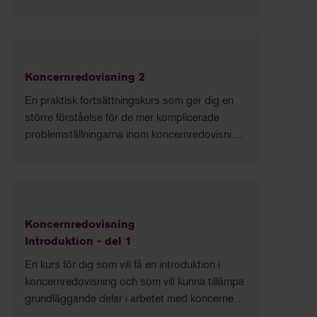
grundläggande kunskaper om principerna för
förvärvsmetoden och den praktiska
utformningen av koncernredovisningen.
Koncernredovisning 2
En praktisk fortsättningskurs som ger dig en
större förståelse för de mer komplicerade
problemställningarna inom koncernredovisning
och hur du hanterar dessa.
Koncernredovisning
Introduktion - del 1
En kurs för dig som vill få en introduktion i
koncernredovisning och som vill kunna tillämpa
grundläggande delar i arbetet med koncernens
bokslut.