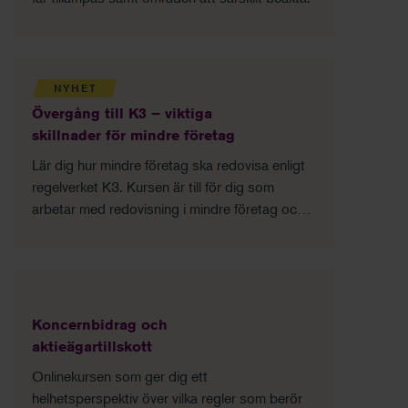
NYHET
Övergång till K3 – viktiga
skillnader för mindre företag
Lär dig hur mindre företag ska redovisa enligt
regelverket K3. Kursen är till för dig som
arbetar med redovisning i mindre företag och
föreningar som följer K3-regelverket.
Koncernbidrag och
aktieägartillskott
Onlinekursen som ger dig ett
helhetsperspektiv över vilka regler som berör