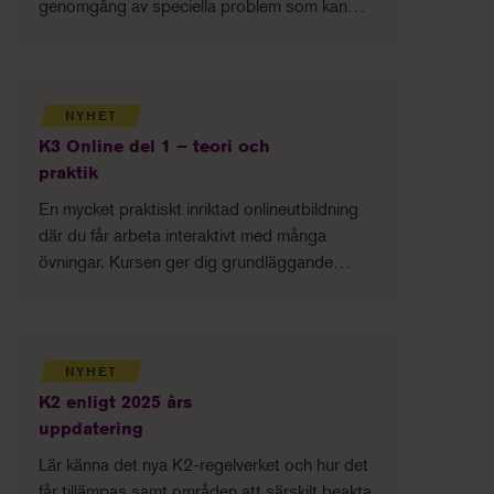
genomgång av speciella problem som kan
uppstå i analysen och dess tolkning.
NYHET
K3 Online del 1 – teori och
praktik
En mycket praktiskt inriktad onlineutbildning
där du får arbeta interaktivt med många
övningar. Kursen ger dig grundläggande
kunskaper i K3-regelverket.
NYHET
K2 enligt 2025 års
uppdatering
Lär känna det nya K2-regelverket och hur det
får tillämpas samt områden att särskilt beakta.