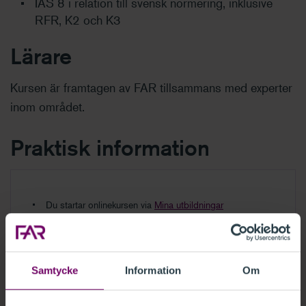
IAS 8 i relation till svensk normering, inklusive
RFR, K2 och K3
Lärare
Kursen är framtagen av FAR tillsammans med experter
inom området.
Praktisk information
Du startar onlinekursen via
Mina utbildningar
Kursen är cirka 45 minuter
Du kan enkelt repetera avsnitt
Kursmaterial i pdf finns för utvalda kurser
Du har tillgång till kursen/filmen i 12 månader
Samtycke
Information
Om