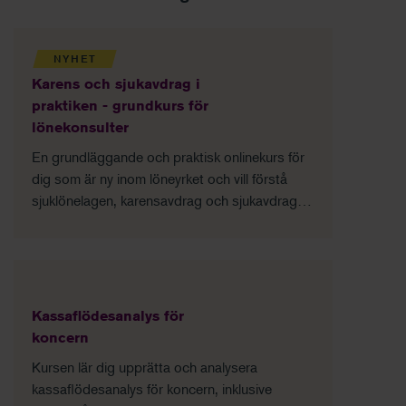
NYHET
Karens och sjukavdrag i
praktiken - grundkurs för
lönekonsulter
En grundläggande och praktisk onlinekurs för
dig som är ny inom löneyrket och vill förstå
sjuklönelagen, karensavdrag och sjukavdrag –
och tillämpa reglerna korrekt i vardagen.
Grundläggande förståelse för sjuklönelagen
Praktisk hantering av karensavdrag och
sjukavdrag Vanliga fel och hur du undviker dem
Trygg start för dig som är ny lönekonsult
Kassaflödesanalys för
koncern
Kursen lär dig upprätta och analysera
kassaflödesanalys för koncern, inklusive