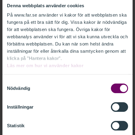
Kursen ingår i Onlinekurs-paketen:
Denna webbplats använder cookies
IFRS, ESRS & Finans och Premium
På www.far.se använder vi kakor för att webbplatsen ska
fungera på ett bra sätt för dig. Vissa kakor är nödvändiga
Prenumerera på ett paket och få:
för att webbplatsen ska fungera. Övriga kakor för
Tillgång till ett brett utbud av onlinekurser
webbanalys använder vi för att vi ska kunna utveckla och
Relevanta nyhetswebbinarier
förbättra webbplatsen. Du kan när som helst ändra
En valfri nyhetsdag (endast i Premium)
inställningar för eller återkalla dina samtycken genom att
klicka på "Hantera kakor".
Håll dig uppdaterad och utveckla din
Läs mer om hur vi använder kakor
kompetens på ett smidigt och effektivt sätt.
Samtyckesval
Nödvändig
ONLINEKURSER IFRS, ESRS &
FINANS
Inställningar
ALLA PAKET
Statistik