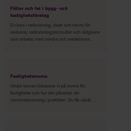
Fällor och fel i bygg- och
fastighetsföretag
En kurs i redovisning, skatt och moms för
revisorer, redovisningskonsulter och rådgivare
som arbetar med mindre och medelstora
fastighetsföretag.
Fastighetsmoms
Under kursen fokuserar vi på moms för
fastigheter och hur det påverkar din
momsredovisning i praktiken. Du får såväl
grundprinciperna för beskattningen som
praktiska problemlösningar i olika typfall.