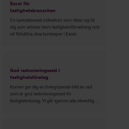
Excel för
fastighetsbranschen
En specialiserad onlinekurs som riktar sig till
dig som arbetar inom fastighetsförvaltning och
vill förbättra dina kunskaper i Excel.
God redovisningssed i
fastighetsföretag
Kursen ger dig en övergripande bild av vad
som är god redovisningssed för
fastighetsbolag. Vi går igenom alla väsentliga
områden som är specifika för fastighetsbolag
och beskriver vilka olika regelsystem som
finns.