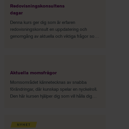
Redovisningskonsultens
dagar
Denna kurs ger dig som är erfaren
redovisningskonsult en uppdatering och
genomgång av aktuella och viktiga frågor som
rör yrkesrollen.
Aktuella momsfrågor
Momsområdet kännetecknas av snabba
förändringar, där kunskap spelar en nyckelroll.
Den här kursen hjälper dig som vill hålla dig
uppdaterad så att du undviker misstag och
förbättrar lönsamheten i ditt företag.
NYHET