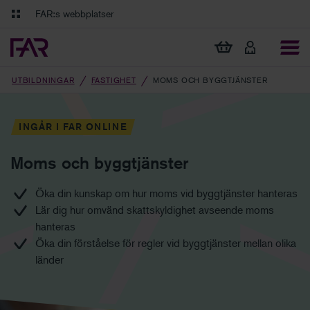
Gå till innehåll
Gå till navigation
FAR:s webbplatser
FAR Online
Ekonomiska regler på ett och samma ställe
Visa min varukorg
Tidningen Balans
Debatt och fördjupning i branschens frågor
UTBILDNINGAR
FASTIGHET
MOMS OCH BYGGTJÄNSTER
INGÅR I FAR ONLINE
Moms och byggtjänster
Öka din kunskap om hur moms vid byggtjänster hanteras
Lär dig hur omvänd skattskyldighet avseende moms
hanteras
Öka din förståelse för regler vid byggtjänster mellan olika
länder