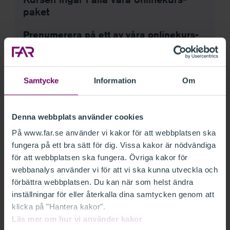
paket
Prenumerera på ett av våra onlinekurs-
paket och få:
Fri tillgång till ett brett utbud av
onlinekurser
Samtycke
Information
Om
Relevanta nyhetswebbinarier
En valfri nyhetsdag (endast i Premium)
Denna webbplats använder cookies
Håll dig uppdaterad och utveckla din
På www.far.se använder vi kakor för att webbplatsen ska
kompetens på ett smidigt och effektivt sätt.
fungera på ett bra sätt för dig. Vissa kakor är nödvändiga
för att webbplatsen ska fungera. Övriga kakor för
webbanalys använder vi för att vi ska kunna utveckla och
förbättra webbplatsen. Du kan när som helst ändra
SE VÅRA PAKET
inställningar för eller återkalla dina samtycken genom att
klicka på "Hantera kakor".
Läs mer om hur vi använder kakor