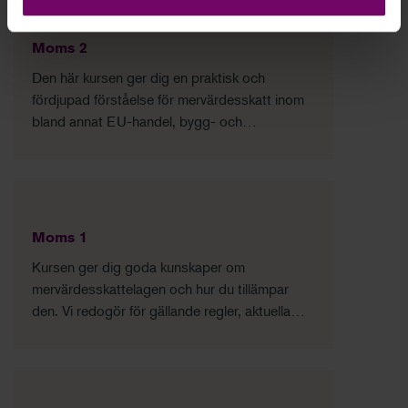
Moms 2
Den här kursen ger dig en praktisk och
fördjupad förståelse för mervärdesskatt inom
bland annat EU-handel, bygg- och
fastighetsområdet samt avdragsrätt.
Moms 1
Kursen ger dig goda kunskaper om
mervärdesskattelagen och hur du tillämpar
den. Vi redogör för gällande regler, aktuella
rättsfall, nyheter och skrivelser.