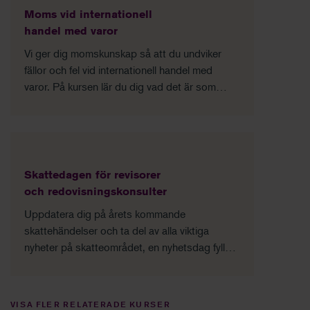
Moms vid internationell
handel med varor
Vi ger dig momskunskap så att du undviker
fällor och fel vid internationell handel med
varor. På kursen lär du dig vad det är som
avgör i vilket land en vara ska beskattas. Om
din försäljning leder till att du som säljare ska
registreras till moms eller om köparen hanterar
momsen. Vi går även övergripande igenom i
vilket land tjänster ska beskattas och då med
Skattedagen för revisorer
fokus på de tjänster som varuhandlande
och redovisningskonsulter
företag vanligen köper eller säljer.
Uppdatera dig på årets kommande
skattehändelser och ta del av alla viktiga
nyheter på skatteområdet, en nyhetsdag fylld
med allt du kan behöva veta om skatt just nu.
VISA FLER RELATERADE KURSER