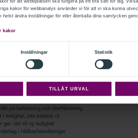
or för att webbplatsen ska fungera på ett bra sätt för dig. Vissa
å lönespecifikationen
iga kakor för webbanalys använder vi för att vi ska kunna utvec
en
helst ändra inställningar för eller återkalla dina samtycken gen
Omfattnin
1 kurstimm
minskar mängden ad hoc-frågor vid
r kakor
Antal de
hållbarhetsarbetet
Inställningar
Statistik
rbetsmiljöansvaret och en indikator på
TILLÅT URVAL
ått på belastning och återhämtning
i ledighet, inte betalas ut
er rätt till ny ledighet
erlag i hållbarhetsdialoger