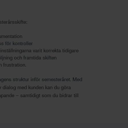
terårsskifte:
kumentation
s för kontroller
nställningarna varit korrekta tidigare
ljning och framtida skiften
h frustration.
agens struktur inför semesteråret. Med
tiv dialog med kunden kan du göra
pande – samtidigt som du bidrar till