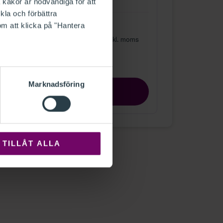
 kakor är nödvändiga för att
kla och förbättra
om att klicka på "Hantera
g
Pris
ar
1 650 kr exkl. moms
ltagare
Marknadsföring
LÄS MER OCH BOKA
TILLÅT ALLA