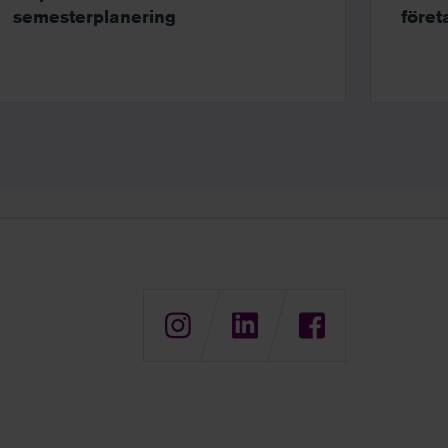
semesterplanering
föret