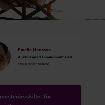
Emelie Hansson
Auktoriserad lönekonsult FAR
emelie.hansson@far.se
emesterårsskiftet för