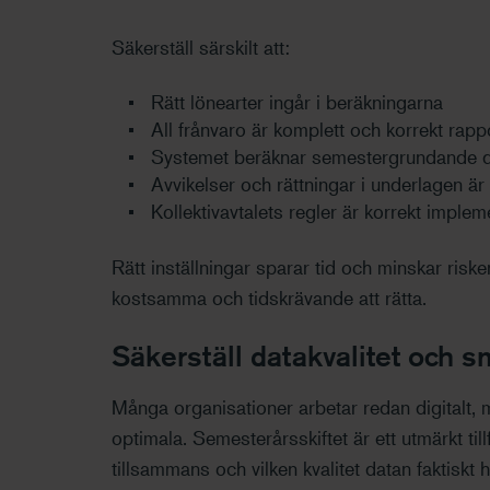
Säkerställ särskilt att:
Rätt lönearter ingår i beräkningarna
All frånvaro är komplett och korrekt rapp
Systemet beräknar semestergrundande daga
Avvikelser och rättningar i underlagen är
Kollektivavtalets regler är korrekt imple
Rätt inställningar sparar tid och minskar risk
kostsamma och tidskrävande att rätta.
Säkerställ datakvalitet och s
Många organisationer arbetar redan digitalt, 
optimala. Semesterårsskiftet är ett utmärkt til
tillsammans och vilken kvalitet datan faktiskt hå