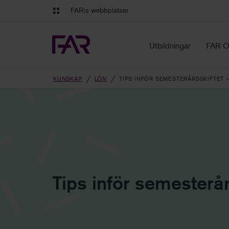
Gå till innehåll
Gå till navigation
FAR:s webbplatser
FAR Online
Ekonomiska regler på ett o
Utbildningar
FAR O
KUNSKAP
LÖN
TIPS INFÖR SEMESTERÅRSSKIFTET
Tips inför semesterår