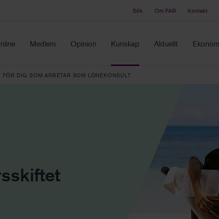
Sök
Om FAR
Kontakt
Tidningen Balans
ch samma ställe
Debatt och fördjupning i branschens frågor
nline
Medlem
Opinion
Kunskap
Aktuellt
Ekonomi
 – FÖR DIG SOM ARBETAR SOM LÖNEKONSULT
sskiftet