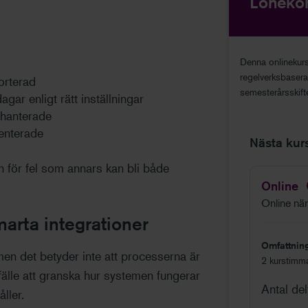
Lönekon
Denna onlinekurs
regelverksbaser
orterad
semesterårsskifte
r enligt rätt inställningar
 hanterade
menterade
Nästa kurst
en för fel som annars kan bli både
Online
Online när 
marta integrationer
Omfattnin
men det betyder inte att processerna är
2 kurstimm
lfälle att granska hur systemen fungerar
Antal de
ller.