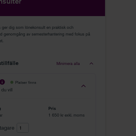
sulter
 ger dig som lönekonsult en praktisk och
ad genomgång av semesterhantering med fokus på
t.
illfälle
Minimera alla
Platser finns
du vill
g
Pris
ar
1 650 kr exkl. moms
ltagare