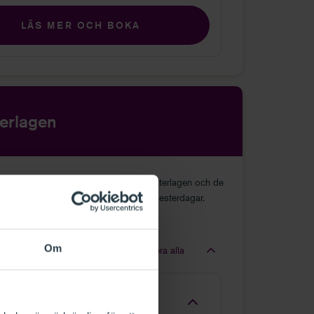
LÄS MER OCH BOKA
erlagen
s ger en praktisk genomgång av semesterlagen och de
ningarna som rör semesterlön och semesterdagar.
illfälle
Om
Minimera alla
Platser finns
du vill