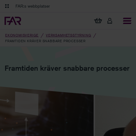
Gå till innehåll
Gå till navigation
FAR:s webbplatser
FAR Online
Ekonomiska regler på ett och samma ställe
Visa min varukorg
Tidningen Balans
Debatt och fördjupning i branschens frågor
EKONOMISVERIGE
VERKSAMHETSSTYRNING
FRAMTIDEN KRÄVER SNABBARE PROCESSER
Framtiden kräver snabbare processer