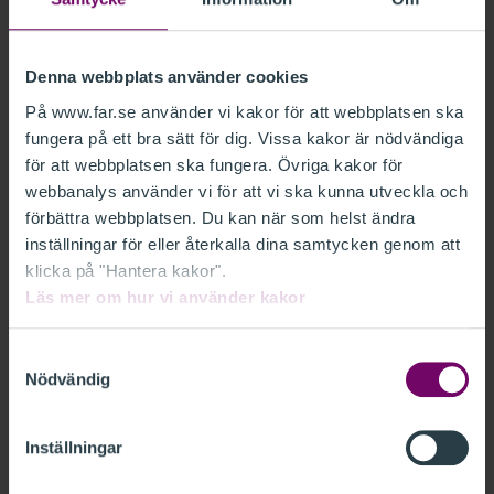
Jag tror också det blir allt viktigare för en controller att
ha goda kommunikations- och ledaregenskaper. Även
om man inte är chef så handlar det mycket om att
Denna webbplats använder cookies
kunna kommunicera och presentera beslutsunderlag
På www.far.se använder vi kakor för att webbplatsen ska
som mottagaren förstår, oavsett var i organisationen
fungera på ett bra sätt för dig. Vissa kakor är nödvändiga
de befinner sig.
för att webbplatsen ska fungera. Övriga kakor för
webbanalys använder vi för att vi ska kunna utveckla och
förbättra webbplatsen. Du kan när som helst ändra
inställningar för eller återkalla dina samtycken genom att
Certifierad Controller – Ta din
klicka på "Hantera kakor".
controllerkompetens till nästa
Läs mer om hur vi använder kakor
nivå!
Samtyckesval
Nödvändig
Vill du stärka din roll som controller och bli en nyckelspelare i
företagets affärsutveckling? Vår certifieringsutbildning ger dig de
Inställningar
strategiska, analytiska och operativa verktygen för att utveckla din
expertis.