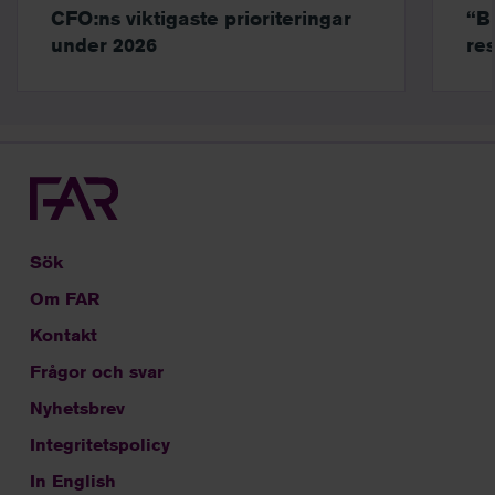
CFO:ns viktigaste prioriteringar
“B
under 2026
res
Sök
Om FAR
Kontakt
Frågor och svar
Nyhetsbrev
Integritetspolicy
In English