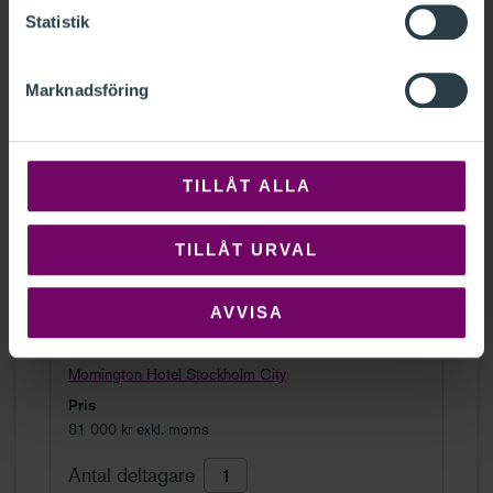
Statistik
Nästa kurstillfälle
Minimera alla
Marknadsföring
Stockholm
Platser finns
18 november 2026 - 20 augusti 2027
TILLÅT ALLA
Omfattning
TILLÅT URVAL
98 kurstimmar
Tid
AVVISA
09:00 - 16:00
Plats
Mornington Hotel Stockholm City
Pris
81 000 kr exkl. moms
Antal deltagare