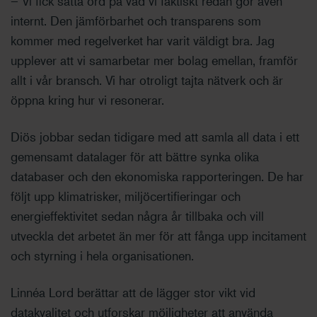
– Vi fick sätta ord på vad vi faktiskt redan gör även
internt. Den jämförbarhet och transparens som
kommer med regelverket har varit väldigt bra. Jag
upplever att vi samarbetar mer bolag emellan, framför
allt i vår bransch. Vi har otroligt tajta nätverk och är
öppna kring hur vi resonerar.
Diös jobbar sedan tidigare med att samla all data i ett
gemensamt datalager för att bättre synka olika
databaser och den ekonomiska rapporteringen. De har
följt upp klimatrisker, miljöcertifieringar och
energieffektivitet sedan några år tillbaka och vill
utveckla det arbetet än mer för att fånga upp incitament
och styrning i hela organisationen.
Linnéa Lord berättar att de lägger stor vikt vid
datakvalitet och utforskar möjligheter att använda