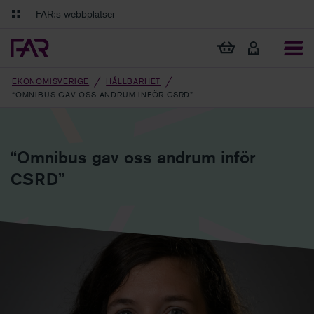
Gå till innehåll
Gå till navigation
FAR:s webbplatser
FAR Online
Ekonomiska regler på ett och samma ställe
Visa min varukorg
Tidningen Balans
Debatt och fördjupning i branschens frågor
EKONOMISVERIGE
HÅLLBARHET
“OMNIBUS GAV OSS ANDRUM INFÖR CSRD”
“Omnibus gav oss andrum inför
CSRD”