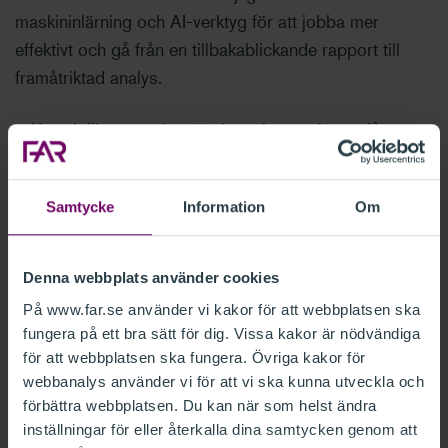
maskininlärning och AI-verktyg för att jobba mer
effektivt och gå från en tillbakablickande rapport till
framåtriktad analys.
– Kan vi till exempel använda verktygen för att få ut mer
data från våra energideklarationer eller
miljöcertifieringar, och på så sätt lära oss mer om våra
Samtycke
Information
Om
fastigheter? Vi vill minska handpåläggningen och jobba
smartare och mer datadrivet.
Denna webbplats använder cookies
Märker skillnad bland hyresgäster
På www.far.se använder vi kakor för att webbplatsen ska
fungera på ett bra sätt för dig. Vissa kakor är nödvändiga
De ökade kraven på hållbarhetsrapportering har märkts
för att webbplatsen ska fungera. Övriga kakor för
även på Diös hyresgäster, framför allt bland de större
webbanalys använder vi för att vi ska kunna utveckla och
företagen.
förbättra webbplatsen. Du kan när som helst ändra
inställningar för eller återkalla dina samtycken genom att