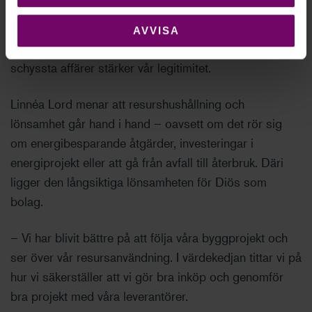
socialt. Vi vill attrahera medarbetare och ge alla goda
förutsättningar att utvecklas och trivas. Att dessutom
AVVISA
jobba förebyggande i våra leverantörsled och med
schyssta affärer stärker vår legitimitet.
Linnéa Lord menar att resurshushållning och
lönsamhet går hand i hand – oavsett om det rör sig
om energibesparande åtgärder, investeringar i
energiprojekt eller att gå från avfall till återbruk. Däri
ligger den långsiktiga lönsamheten för Diös som
bolag.
– Vi har ​​blivit bättre på att följa våra byggprojekt och
ser över vår resursanvändning. I värdekedjan tittar vi på
hur vi säkerställer att vi gör bra inköp och genomför
bra projekt med våra leverantörer.