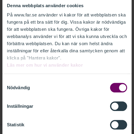
FAR har erbjudits tillfälle att lämna
Denna webbplats använder cookies
synpunkter på ovanstående remiss från
På www.far.se använder vi kakor för att webbplatsen ska
Finansdepartementet.
fungera på ett bra sätt för dig. Vissa kakor är nödvändiga
för att webbplatsen ska fungera. Övriga kakor för
webbanalys använder vi för att vi ska kunna utveckla och
FAR vill med anledning av detta anföra
förbättra webbplatsen. Du kan när som helst ändra
följande.
inställningar för eller återkalla dina samtycken genom att
klicka på "Hantera kakor".
Läs mer om hur vi använder kakor
RELATERAT
FAR REMISSVAR - NYA FÖRENKLINGSREGLER
Samtyckesval
Nödvändig
OCH ANDRA KOMPLETTERINGAR I LAGEN OM
TILLÄGGSSKATT FI2026 00780.PDF
Inställningar
Statistik