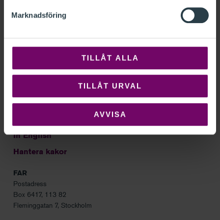
Marknadsföring
Sök
Om FAR
TILLÅT ALLA
Kontakt
TILLÅT URVAL
Frågor och svar
Nyhetsbrev
AVVISA
Integritetspolicy
In English
Hantera kakor
FAR
Postadress
Box 6417, 113 82
Fleminggatan 7, Stockholm