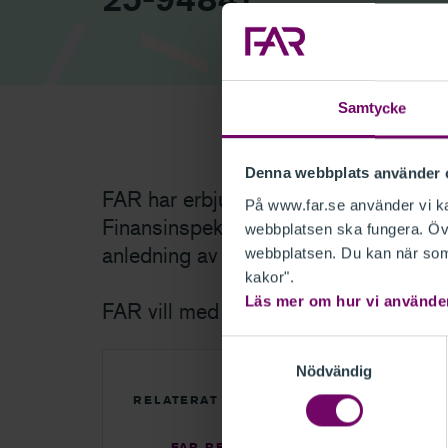
Samtycke
Denna webbplats använder 
FAR har erbjudits tillfälle att lämna
På www.far.se använder vi kak
Finansinspektionens remiss Ändrade 
webbplatsen ska fungera. Övr
anledning av ändrade EU-direktiv (FI
webbplatsen. Du kan när som 
kakor".
Läs mer om hur vi använde
FAR vill med anledning av detta anför
Samtyckesval
Nödvändig
RELATERAT
FAR REMISSVAR - ÄNDRADE FÖRES