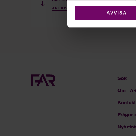
ANLEDNING AV ÄNDRADE EU-DIREKTIV
AVVISA
Sök
Om FA
Kontakt
Frågor 
Nyhetsb