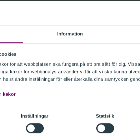
Information
cookies
 kommentarer avseende
or för att webbplatsen ska fungera på ett bra sätt för dig. Vissa
föreskrifter om fonder med
iga kakor för webbanalys använder vi för att vi ska kunna utvec
 dnr 25-9484).
helst ändra inställningar för eller återkalla dina samtycken gen
r kakor
a följande.
Inställningar
Statistik
KRIFTER OM FONDER MED