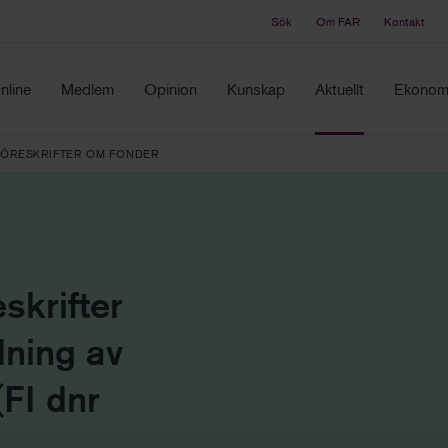
Sök
Om FAR
Kontakt
Tidningen Balans
ch samma ställe
Debatt och fördjupning i branschens frågor
nline
Medlem
Opinion
Kunskap
Aktuellt
Ekonomi
FÖRESKRIFTER OM FONDER
skrifter
ning av
(FI dnr