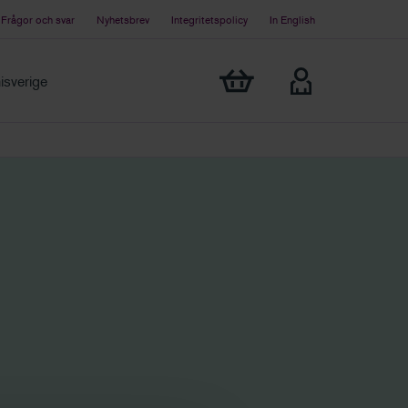
Frågor och svar
Nyhetsbrev
Integritetspolicy
In English
Visa min varukorg
sverige