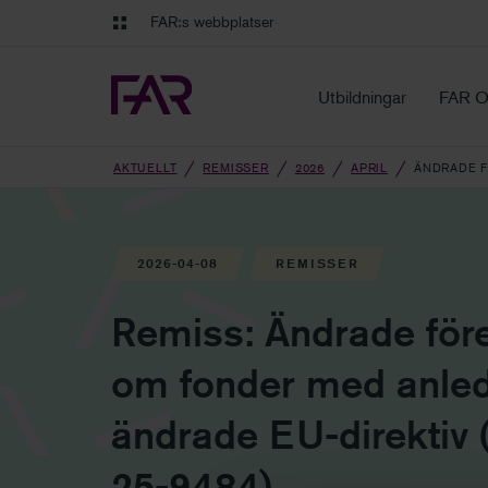
Gå till innehåll
Gå till navigation
FAR:s webbplatser
FAR Online
Ekonomiska regler på ett o
Utbildningar
FAR O
AKTUELLT
REMISSER
2026
APRIL
ÄNDRADE 
2026-04-08
REMISSER
Remiss: Ändrade före
om fonder med anled
ändrade EU-direktiv 
25-9484)