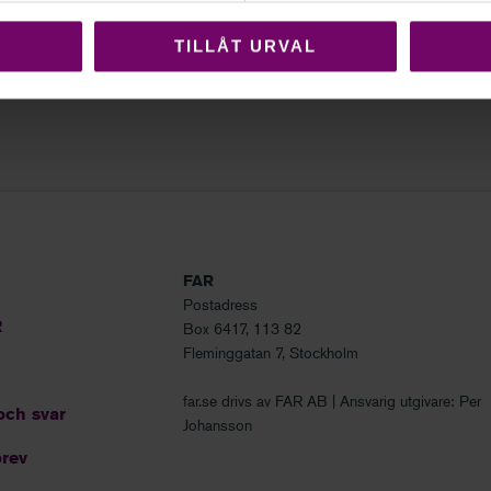
, FI DNR 25-9484.PDF
TILLÅT URVAL
FAR
Postadress
R
Box 6417, 113 82
Fleminggatan 7, Stockholm
far.se drivs av FAR AB | Ansvarig utgivare: Per
och svar
Johansson
rev