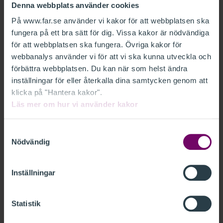
Denna webbplats använder cookies
FAR har erbjudits tillfälle att lämna
kommentarer avseende Finansdepartementet
På www.far.se använder vi kakor för att webbplatsen ska
fungera på ett bra sätt för dig. Vissa kakor är nödvändiga
remiss Ytterligare höjd beloppsgräns vid
för att webbplatsen ska fungera. Övriga kakor för
avdrag för resor till och från arbetet
webbanalys använder vi för att vi ska kunna utveckla och
(Fi2025/01685).
förbättra webbplatsen. Du kan när som helst ändra
inställningar för eller återkalla dina samtycken genom att
FAR vill med anledning av detta anföra
klicka på "Hantera kakor".
följande.
Läs mer om hur vi använder kakor
Samtyckesval
Nödvändig
RELATERAT
FAR REMISSVAR - YTTERLIGARE HÖJD
Inställningar
BELOPPSGRÄNS VID AVDRAG FÖR RESOR TILL
OCH FRÅN ARBETET FI2025 01685.PDF
Statistik