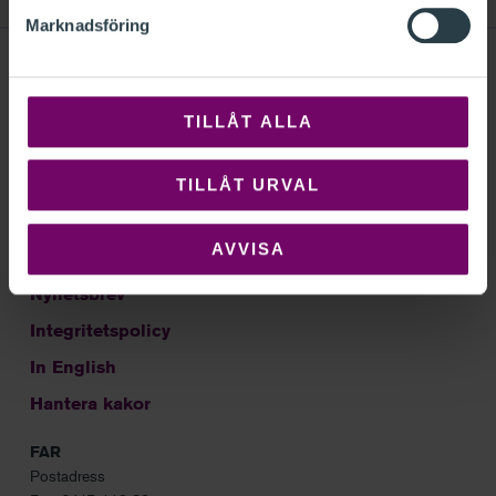
Marknadsföring
TILLÅT ALLA
Sök
Om FAR
TILLÅT URVAL
Kontakt
AVVISA
Frågor och svar
Nyhetsbrev
Integritetspolicy
In English
Hantera kakor
FAR
Postadress