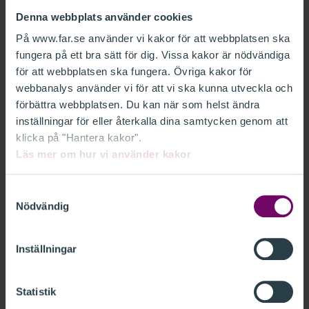
FAR har erbjudits tillfälle att lämna
Denna webbplats använder cookies
synpunkter över Finansdepartementets
remiss Utredningen om beskattning av viss
På www.far.se använder vi kakor för att webbplatsen ska
fungera på ett bra sätt för dig. Vissa kakor är nödvändiga
avkastning från riskkapitalfonder
för att webbplatsen ska fungera. Övriga kakor för
(Fi2025/00173).
webbanalys använder vi för att vi ska kunna utveckla och
förbättra webbplatsen. Du kan när som helst ändra
FAR vill med anledning av detta anföra
inställningar för eller återkalla dina samtycken genom att
följande.
klicka på "Hantera kakor".
Läs mer om hur vi använder kakor
RELATERAT
Samtyckesval
Nödvändig
FAR REMISSVAR - UTREDNINGEN OM
BESKATTNING AV VISS AVKASTNING FRÅN
Inställningar
RISKKAPITALFONDER FI2025 00173
FINANSDEP.PDF
Statistik