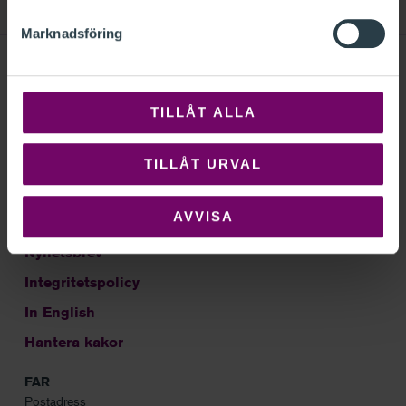
Marknadsföring
TILLÅT ALLA
Sök
Om FAR
TILLÅT URVAL
Kontakt
AVVISA
Frågor och svar
Nyhetsbrev
Integritetspolicy
In English
Hantera kakor
FAR
Postadress