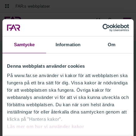
Gå till innehåll
Gå till navigation
FAR:s webbplatser
FAR Online
Ekonomiska regler på ett och samma ställe
Visa min varukorg
Tidningen Balans
Debatt och fördjupning i branschens frågor
AKTUELLT
REMISSER
2024
JULI
Samtycke
Information
Om
Juli
Denna webbplats använder cookies
På www.far.se använder vi kakor för att webbplatsen ska
fungera på ett bra sätt för dig. Vissa kakor är nödvändiga
för att webbplatsen ska fungera. Övriga kakor för
webbanalys använder vi för att vi ska kunna utveckla och
förbättra webbplatsen. Du kan när som helst ändra
inställningar för eller återkalla dina samtycken genom att
klicka på "Hantera kakor".
Läs mer om hur vi använder kakor