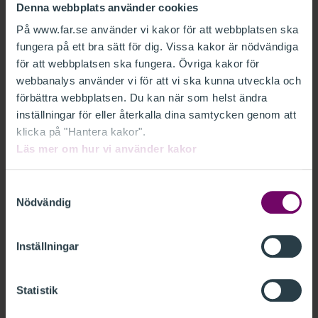
Denna webbplats använder cookies
FAR vill lämna kommentarer avseende
Finansdepartementets remiss Promemorian
På www.far.se använder vi kakor för att webbplatsen ska
fungera på ett bra sätt för dig. Vissa kakor är nödvändiga
Godkännande för F-skatt - nya hinder och
för att webbplatsen ska fungera. Övriga kakor för
återkallelsegrunder (Fi2024/02090).
webbanalys använder vi för att vi ska kunna utveckla och
förbättra webbplatsen. Du kan när som helst ändra
FAR vill med anledning av detta anföra
inställningar för eller återkalla dina samtycken genom att
följande.
klicka på "Hantera kakor".
Läs mer om hur vi använder kakor
RELATERAT
Samtyckesval
Nödvändig
FAR REMISSVAR - PROMEMORIAN
GODKÄNNANDE FÖR F-SKATT - NYA HINDER
Inställningar
OCH ÅTERKALLELSEGRUNDER, FI2024 02090
FINANSDEP.PDF
Statistik