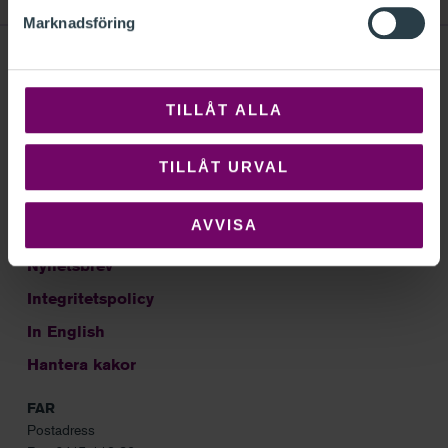
Marknadsföring
TILLÅT ALLA
Sök
Om FAR
TILLÅT URVAL
Kontakt
AVVISA
Frågor och svar
Nyhetsbrev
Integritetspolicy
In English
Hantera kakor
FAR
Postadress