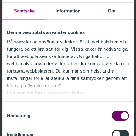
och verksamhetsföreskrifter (2024-0889). FAR vill med anledning
av detta anföra följande.
Samtycke
Information
Om
Remiss: Kommissionens förslag om
Remiss: Kommissionens förslag om elektroniska intyg om unda
elektroniska intyg om undantag från
mervärdesskatteplikt (COM (2024) 278,
Denna webbplats använder cookies
279 final) (Fi2024/01551)
På www.far.se använder vi kakor för att webbplatsen ska
FAR har erbjudits tillfälle att lämna kommentarer avseende
fungera på ett bra sätt för dig. Vissa kakor är nödvändiga
finansdepartementets remiss Kommissionens förslag om
för att webbplatsen ska fungera. Övriga kakor för
elektroniska intyg om undantag från mervärdesskatteplikt (COM
webbanalys använder vi för att vi ska kunna utveckla och
(2024) 278, 279 final) (Fi2024/01551). FAR vill med anledning av
Remiss: Förslag på ändringar i
förbättra webbplatsen. Du kan när som helst ändra
Remiss: Förslag på ändringar i Bokföringsnämndens allmänna 
detta anföra följande.
Bokföringsnämndens allmänna råd och
inställningar för eller återkalla dina samtycken genom att
vägledning om bokföring (Dnr 2024:54)
klicka på "Hantera kakor".
Läs mer om hur vi använder kakor
FAR har erbjudits tillfälle att yttra sig över Bokföringsnämndens
remiss Förslag på ändringar i Bokföringsnämndens allmänna råd
och vägledning om bokföring (BFNAR 2013:2) (Dnr 2024:54).
Samtyckesval
Nödvändig
FAR vill med anledning av detta anföra följande.
Remiss: Skatteverkets hemställan
Remiss: Skatteverkets hemställan Godkännanden och medgiva
Godkännanden och medgivanden inom
Inställningar