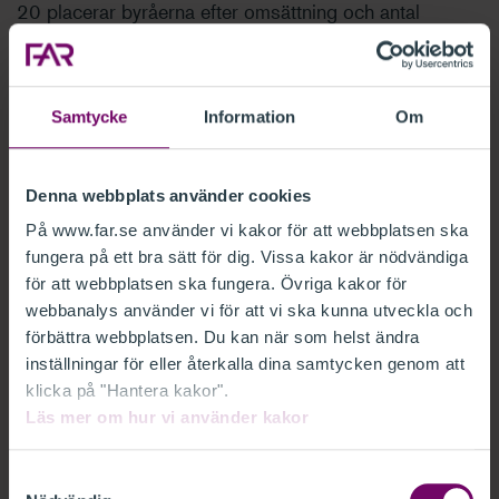
20 placerar byråerna efter omsättning och antal
anställda och innehåller också en kortfattad
presentation av alla byråer samt länkar till vidare
läsning.
Samtycke
Information
Om
– Vi hoppas att Balans Big 20 ska vara till nytta för
många olika aktörer som är intresserade av vår
Denna webbplats använder cookies
bransch. Listan kan vara intressant för byråerna själva,
På www.far.se använder vi kakor för att webbplatsen ska
men också för media och för studenter som är nyfikna
fungera på ett bra sätt för dig. Vissa kakor är nödvändiga
för att webbplatsen ska fungera. Övriga kakor för
på framtida arbetsgivare, säger Pernilla Halling,
webbanalys använder vi för att vi ska kunna utveckla och
kommunikationschef på FAR.
förbättra webbplatsen. Du kan när som helst ändra
inställningar för eller återkalla dina samtycken genom att
FAKTA Balans Big 20
klicka på "Hantera kakor".
Läs mer om hur vi använder kakor
Listan omfattar byråer inom revision, redovisning
och rådgivning
Samtyckesval
11 av 20 byråer jobbar med revision