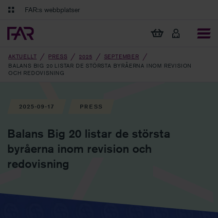
Gå till innehåll
Gå till navigation
FAR:s webbplatser
FAR Online
Ekonomiska regler på ett och samma ställe
Visa min varukorg
Tidningen Balans
Debatt och fördjupning i branschens frågor
AKTUELLT
PRESS
2025
SEPTEMBER
BALANS BIG 20 LISTAR DE STÖRSTA BYRÅERNA INOM REVISION
OCH REDOVISNING
2025-09-17
PRESS
Balans Big 20 listar de största
byråerna inom revision och
redovisning