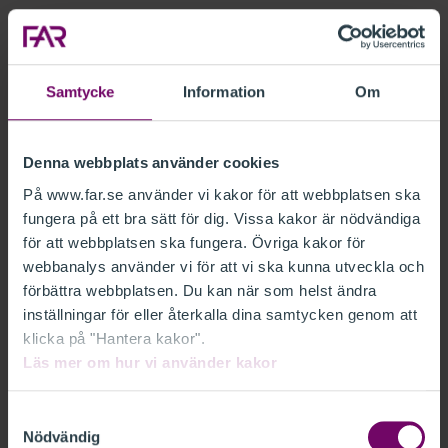
I samband med att FAR:s generalsekreterare
och vd Karin Apelman fyller 65 år i juni nästa
år löper hennes anställningsavtal ut. FAR
Samtycke
Information
Om
inleder nu sökandet efter hennes efterträdare.
- Karin Apelman kommer att leda FAR den tid som är
Denna webbplats använder cookies
kvar. Men eftersom det kan ta tid att hitta rätt kandidat
På www.far.se använder vi kakor för att webbplatsen ska
och vi vill ha en ordnad succession har vi valt att
fungera på ett bra sätt för dig. Vissa kakor är nödvändiga
påbörja rekryteringsprocessen redan nu, säger FAR:s
för att webbplatsen ska fungera. Övriga kakor för
styrelseordförande Tina Zetterlund.
webbanalys använder vi för att vi ska kunna utveckla och
förbättra webbplatsen. Du kan när som helst ändra
Styrelsen betonar att den fastslagna strategin för FAR
inställningar för eller återkalla dina samtycken genom att
ligger kvar och att verksamheten kommer att fortsätta
klicka på "Hantera kakor".
Läs mer om hur vi använder kakor
enligt den utstakade vägen.
- Styrelsen är väldigt nöjd med det arbete Karin har
Samtyckesval
Nödvändig
gjort för FAR. Genom att driva strategiskt viktiga