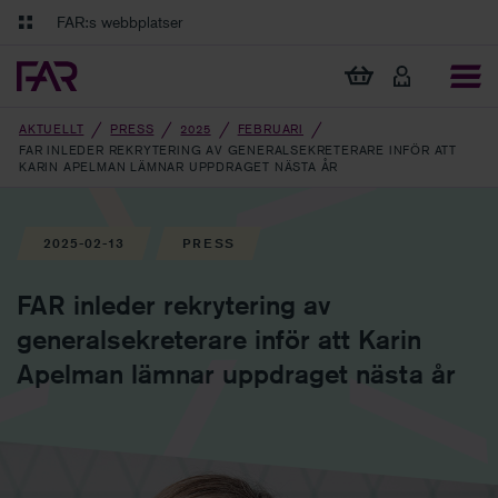
Gå till innehåll
Gå till navigation
FAR:s webbplatser
FAR Online
Ekonomiska regler på ett och samma ställe
Visa min varukorg
Tidningen Balans
Debatt och fördjupning i branschens frågor
AKTUELLT
PRESS
2025
FEBRUARI
FAR INLEDER REKRYTERING AV GENERALSEKRETERARE INFÖR ATT
KARIN APELMAN LÄMNAR UPPDRAGET NÄSTA ÅR
2025-02-13
PRESS
FAR inleder rekrytering av
generalsekreterare inför att Karin
Apelman lämnar uppdraget nästa år