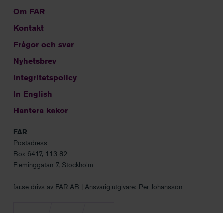
Om FAR
Kontakt
Frågor och svar
Nyhetsbrev
Integritetspolicy
In English
Hantera kakor
FAR
Postadress
Box 6417, 113 82
Fleminggatan 7, Stockholm
far.se drivs av FAR AB | Ansvarig utgivare: Per Johansson