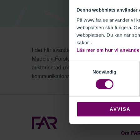
Denna webbplats använder 
På www.far.se använder vi kak
webbplatsen ska fungera. Övr
webbplatsen. Du kan när som 
kakor".
I det här avsnittet tar vi upp nyheterna du bör
Läs mer om hur vi använde
Madelein Forslund som är redovisningsspecia
Samtyckesval
auktoriserad redovisningskonsult på FAR Sam
Nödvändig
kommunikationschef Pernilla Halling
AVVISA
Sök
Om FA