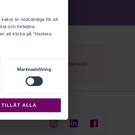
 kakor är nödvändiga för att
kla och förbättra
om att klicka på "Hantera
heter inför bokslutet 2025
llåt kakor för marknadsföring
för att lyssna på
Marknadsföring
st.
TILLÅT ALLA