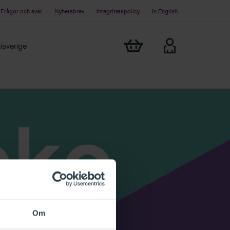
Frågor och svar
Nyhetsbrev
Integritetspolicy
In English
Visa min varukorg
sverige
Om