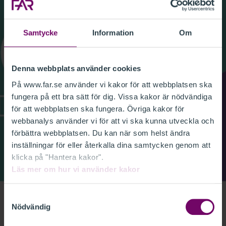
Samtycke
Information
Om
Denna webbplats använder cookies
På www.far.se använder vi kakor för att webbplatsen ska
fungera på ett bra sätt för dig. Vissa kakor är nödvändiga
för att webbplatsen ska fungera. Övriga kakor för
webbanalys använder vi för att vi ska kunna utveckla och
förbättra webbplatsen. Du kan när som helst ändra
inställningar för eller återkalla dina samtycken genom att
klicka på "Hantera kakor".
Läs mer om hur vi använder kakor
I det sista avsnittet i serien pratar vi om rapportering
Samtyckesval
Nödvändig
till kund. Samtalar gör Pernilla Halling, chefredaktör på
Balans, Camilla Carlsson, auktoriserad