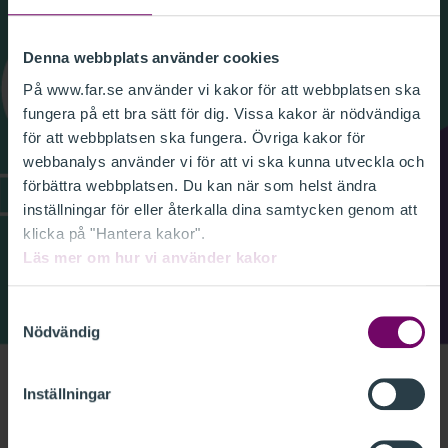
Denna webbplats använder cookies
På www.far.se använder vi kakor för att webbplatsen ska
fungera på ett bra sätt för dig. Vissa kakor är nödvändiga
för att webbplatsen ska fungera. Övriga kakor för
webbanalys använder vi för att vi ska kunna utveckla och
förbättra webbplatsen. Du kan när som helst ändra
inställningar för eller återkalla dina samtycken genom att
klicka på "Hantera kakor".
Läs mer om hur vi använder kakor
Samtyckesval
Nödvändig
Gäst i detta avsnitt är Marcus Johansson som är
Inställningar
redovisningsspecialist på Aspia
Reko-podden
.
Avsnitt 31 - Nyheter inför bokslutet 2021