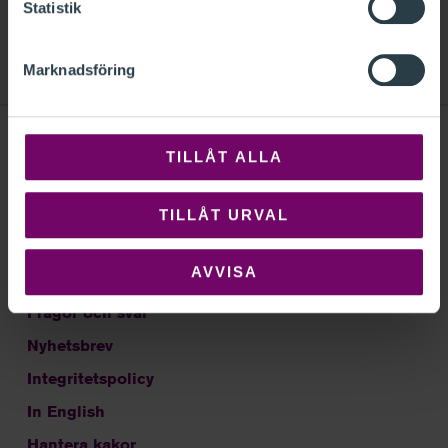
Statistik
Var vänlig
tillåt kakor för marknadsföring
för att lyssna på
denna podcast.
Marknadsföring
TILLÅT ALLA
Sök
TILLÅT URVAL
Om FAR
AVVISA
Kontakt
Frågor och svar
Nyhetsbrev
Integritetspolicy
In English
Hantera kakor