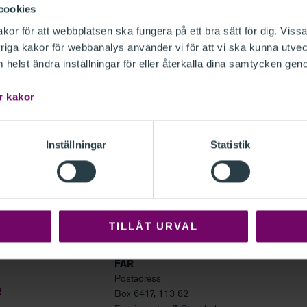
cookies
or för att webbplatsen ska fungera på ett bra sätt för dig. Vissa
iga kakor för webbanalys använder vi för att vi ska kunna utvec
helst ändra inställningar för eller återkalla dina samtycken gen
r kakor
 mer lämpligt än att få lite tips inför
den berättar Marcus Johansson som är
Reko-podden
.
Avs
Var vänlig
ti
Inställningar
Statistik
aste nyheterna inför bokslutet 2020. En
denna podca
okslutsarbetet.
TILLÅT URVAL
FAR
Postadress
R
Box 6417, 113 82