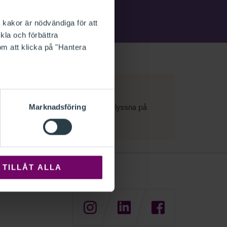
 kakor är nödvändiga för att
kla och förbättra
om att klicka på "Hantera
nitt 23 - Nyheter inför bokslutet
llåt kakor för marknadsföring
för att lyssna på
Marknadsföring
st.
TILLÅT ALLA