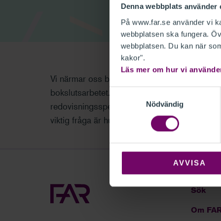
Denna webbplats använder 
På www.far.se använder vi kak
webbplatsen ska fungera. Övr
webbplatsen. Du kan när som 
kakor".
Läs mer om hur vi använde
Vi närmar oss bokslutstider och vad kan då vara
bokslutsarbetet. I detta avsnitt av Reko-pod
Samtyckesval
Nödvändig
redovisningsspecialist på Aspia om de viktig
viktig fråga är hur coronapandemin påverkar b
AVVISA
Sök
Om FA