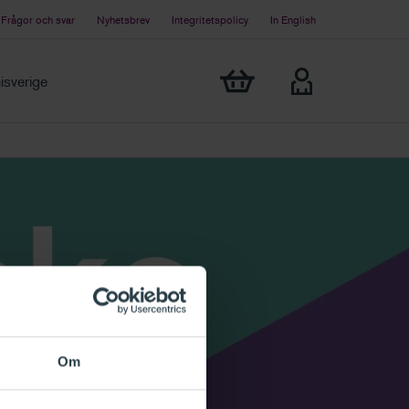
Frågor och svar
Nyhetsbrev
Integritetspolicy
In English
Visa min varukorg
sverige
Om