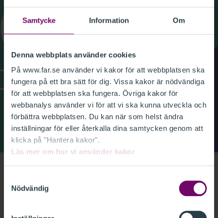
Samtycke
Information
Om
Denna webbplats använder cookies
På www.far.se använder vi kakor för att webbplatsen ska
fungera på ett bra sätt för dig. Vissa kakor är nödvändiga
för att webbplatsen ska fungera. Övriga kakor för
webbanalys använder vi för att vi ska kunna utveckla och
förbättra webbplatsen. Du kan när som helst ändra
inställningar för eller återkalla dina samtycken genom att
klicka på "Hantera kakor".
Läs mer om hur vi använder kakor
Vilka är de viktigaste uppdateringarna i nya upplagan
Samtyckesval
av Svensk standard för redovisnings- och lönetjänster,
Nödvändig
Reko? Och vad bör du som konsult vara särskilt
uppmärksam på? Gäst i detta avsnitt av Reko-podden