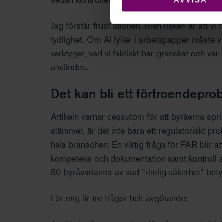
Jag förstår frustrationen. Men risken är att vi f
tydlighet. Om AI fyller i arbetspapper måste
verktyget, vad vi faktiskt har granskat och v
användes.
Det kan bli ett förtroendepr
Artikeln varnar dessutom för att byråerna spr
stämmer, är det inte bara ett regulatoriskt pr
hela branschen. En viktig fråga för FAR blir at
kompetens och dokumentation samt kontroll av A
50 byråvarianter av vad ”rimlig säkerhet” bety
För mig är tre frågor helt avgörande: