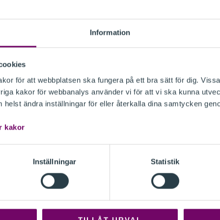
nå upp till vad en mänsklig revisor anser
Information
gton från FRC som också förtjänar att
cookies
. Använder du tekniken är du
or för att webbplatsen ska fungera på ett bra sätt för dig. Vissa
iga kakor för webbanalys använder vi för att vi ska kunna utvec
helst ändra inställningar för eller återkalla dina samtycken gen
ella omdömet?
r kakor
t faktiskt användes. Vad gjorde du när
de du om det höll? Eller lät du det
Inställningar
Statistik
a ut?
a. Ibland står det att en ”person”
 kunna göra dem och att en människa
TILLÅT URVAL