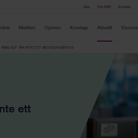
Sök
Om FAR
Kontakt
Tidningen Balans
ch samma ställe
Debatt och fördjupning i branschens frågor
nline
Medlem
Opinion
Kunskap
Aktuellt
Ekonomi
 RIMLIGT” ÄR INTE ETT REVISIONSBEVIS
nte ett