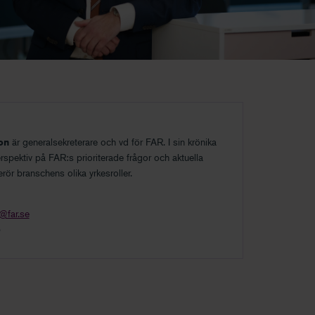
son
är generalsekreterare och vd för FAR. I sin krönika
erspektiv på FAR:s prioriterade frågor och aktuella
ör branschens olika yrkesroller.
@far.se
5