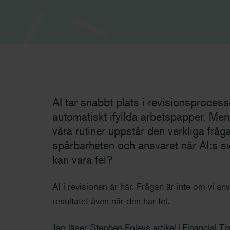
AI tar snabbt plats i revisionsprocess
automatiskt ifyllda arbetspapper. Men
våra rutiner uppstår den verkliga fråga
spårbarheten och ansvaret när AI:s s
kan vara fel?
AI i revisionen är här. Frågan är inte om vi an
resultatet även när den har fel.
Jag läser Stephen Foleys artikel i Financial Ti