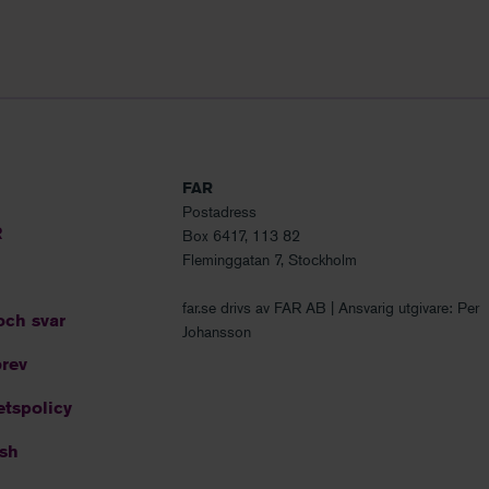
FAR
Postadress
R
Box 6417, 113 82
Fleminggatan 7, Stockholm
far.se drivs av FAR AB | Ansvarig utgivare: Per
och svar
Johansson
rev
etspolicy
ish