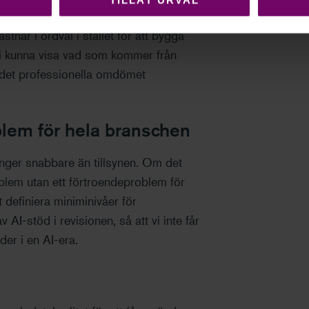
astnar i ordval i stället för att bygga
 vi kunna visa vad som kommer från
ar det professionella omdömet
oblem för hela branschen
inger snabbare än tillsynen. Om det
oblem utan ett förtroendeproblem för
t definiera miniminivåer för
I-stöd i revisionen, så att vi inte får
der i en AI-era.