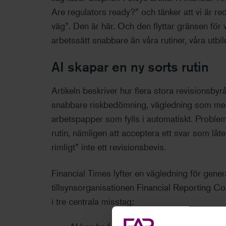
Are regulators ready?” och tänker att vi är r
väg”. Den är här. Och den flyttar gränsen fö
arbetssätt snabbare än våra rutiner, våra utbi
AI skapar en ny sorts rutin
Artikeln beskriver hur flera stora revisionsbyr
snabbare riskbedömning, vägledning som meda
arbetspapper som fylls i automatiskt. Problem
rutin, nämligen att acceptera ett svar som låter
rimligt” inte ett revisionsbevis.
Financial Times lyfter en vägledning för genera
tillsynsorganisationen Financial Reporting C
i tre centrala misstag: