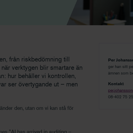
en, från riskbedömning till
Per Johans
 när verktygen blir smartare än
ger han sitt p
ämnen som ber
n: hur behåller vi kontrollen,
var ser övertygande ut – men
Kontakt
per.johansson
08-402 75 2
vänder den, utan om vi kan stå för
mes ”AI has arrived in auditing –