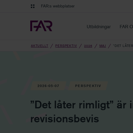
Gå till innehåll
Gå till navigation
FAR:s webbplatser
FAR Online
Ekonomiska regler på ett o
Utbildningar
FAR O
AKTUELLT
PERSPEKTIV
2026
MAJ
”DET LÅTER
2026-05-07
PERSPEKTIV
”Det låter rimligt” är i
revisionsbevis