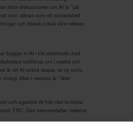
edan förbi diskussionen om AI är ”på
r vad som räknas som ett acceptabelt
ldningar och ibland också våra reflexer.
åer bygger in AI i sitt arbetssätt med
rbetare notifieras om i realtid och
et är att AI också skapar en ny sorts
 rimligt. Men i revision är ”låter
tiv och agentisk AI från den brittiska
ouncil, FRC. Den sammanfattar riskerna