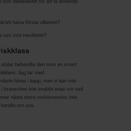
 och datakvalitet för att få använda
rivit halva första utkastet?
uta oss mot resultatet?
riskklass
i slutar behandla den som en smart
skklass. Jag tar med
 måste hinna i kapp, men vi kan inte
i i branschen inte snabbt enas om vad
mmer nästa stora revisionsmiss inte
t handla om oss.