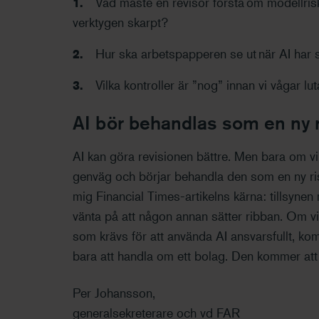
Vad måste en revisor förstå om modellrisk
verktygen skarpt?
Hur ska arbetspapperen se ut när AI har sk
Vilka kontroller är ”nog” innan vi vågar l
AI bör behandlas som en ny 
AI kan göra revisionen bättre. Men bara om v
genväg och börjar behandla den som en ny ri
mig Financial Times-artikelns kärna: tillsynen
vänta på att någon annan sätter ribban. Om v
som krävs för att använda AI ansvarsfullt, ko
bara att handla om ett bolag. Den kommer at
Per Johansson,
generalsekreterare och vd FAR